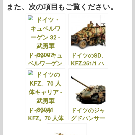
a
wi
ip
nt
u
a
e
h
また、次の項目もご覧ください。
c
tt
b
er
m
st
d
ar
e
er
o
e
bl
o
di
e
b
ar
st
r
d
t
o
d
o
o
n
ドイツ・キュ
ドイツのSD.
k
ベルワーゲン
KFZ.251/1 ハ
32 – 武勇軍
ノマグ – 武勇
82007
の力 81610
ドイツの
ドイツのジャ
KFZ。70 人体
グドパンサー
キャリア – 武
- 武勇軍
勇軍 80041
80058