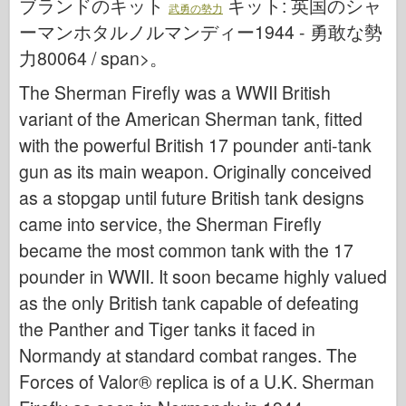
ブランドのキット
キット:
英国のシャ
武勇の勢力
サイバーホビー
ーマンホタルノルマンディー1944 - 勇敢な勢
ドネプロモデル
力80064 / span>。
ドラゴン
The Sherman Firefly was a WWII British
エデュアルド
variant of the American Sherman tank, fitted
E.T. モデル
with the powerful British 17 pounder anti-tank
ファインモールド
gun as its main weapon. Originally conceived
武勇の勢力
as a stopgap until future British tank designs
フリルモデル
came into service, the Sherman Firefly
ハセガワ
became the most common tank with the 17
エレール
pounder in WWII. It soon became highly valued
as the only British tank capable of defeating
ホビーボス
the Panther and Tiger tanks it faced in
IBGモデル
Normandy at standard combat ranges. The
Icm
Forces of Valor® replica is of a U.K. Sherman
イタレリ