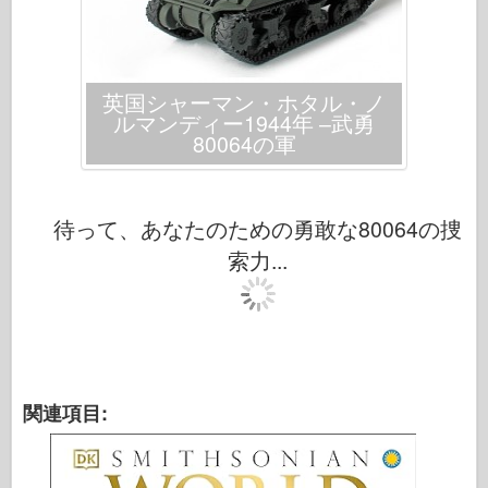
英国シャーマン・ホタル・ノ
ルマンディー1944年 –武勇
80064の軍
待って、あなたのための勇敢な80064の捜
索力...
関連項目: