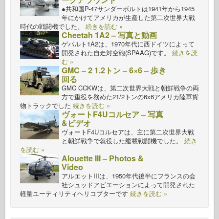
●共和国P-47サンダーボルトは1941年から1945
年にかけてアメリカが生産した第二次世界大戦
時代の戦闘機でした。
続きを読む »
Cheetah 1A2 – 写真と動画
ゲパルト1A2は、1970年代に西ドイツによって
開発された自走対空砲(SPAAG)です。
続きを読
む »
GMC – 2 1.2トン – 6×6 – 歩き
回る
GMC CCKWは、第二次世界大戦と朝鮮戦争の両
方で重役を務めた21/2トンの6x6アメリカ陸軍貨
物トラックでした
続きを読む »
ヴォートF4Uコルセア – 写真
&ビデオ
ヴォートF4Uコルセアは、主に第二次世界大戦
と朝鮮戦争で就役した艦載戦闘機でした。
続き
を読む »
Alouette III – Photos &
Video
アルエットIIIは、1950年代後半にフランスの会
社シュッドアビエーションによって開発された
軽量ユーティリティヘリコプターです
続きを読む »