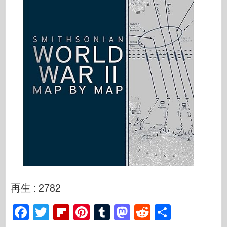
再生 : 2782
F
T
Fl
Pi
T
M
R
S