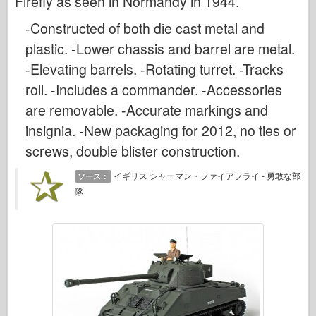
Firefly as seen in Normandy in 1944.
伝説
-Constructed of both die cast metal and
メンモデル
plastic. -Lower chassis and barrel are metal.
タミヤ
-Elevating barrels. -Rotating turret. -Tracks
トライスター
roll. -Includes a commander. -Accessories
トランペッター
are removable. -Accurate markings and
ズベズダ
insignia. -New packaging for 2012, no ties or
アルバム-写真
screws, double blister construction.
歩き回る
イギリス シャーマン・ファイアフライ - 勇敢な部
ソース：
本
隊
Dvd
連絡先
ル・ジャーナル
キット