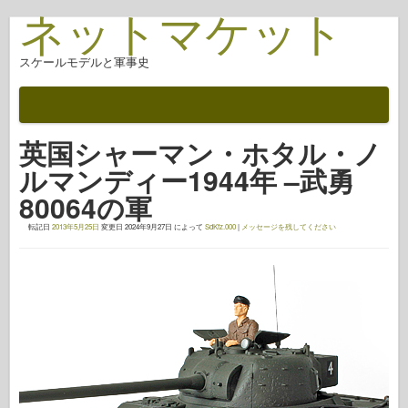
ネットマケット
スケールモデルと軍事史
ドキュメント
戦いの後
英国シャーマン・ホタル・ノ
AFV武器
ルマンディー1944年 –武勇
アライド軸
80064の軍
アーマーフォトギャラリー
転記日
2013年5月25日
変更日
2024年9月27日
によって
SdKfz.000
|
メッセージを残してください
アーマー・イン・プロファイル
コンコード
ナットとボルト
新しいヴァンガード
オスプレイモデリング
オスプレイ出版