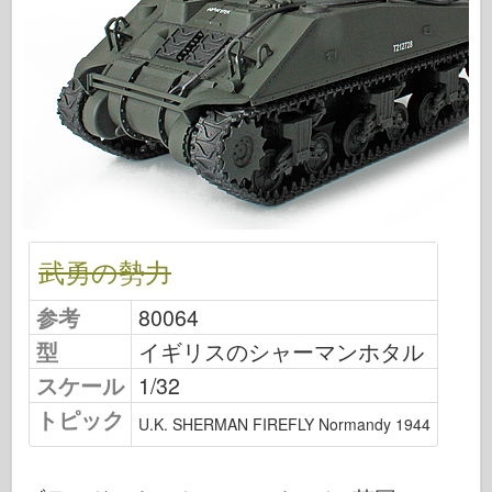
飛行隊信号
タンクパワー
トラックとタンク
武装-アーセナル
ウィドウニクツー・ムシタ
マケット
アカデミー
エースモデル
武勇の勢力
AFVクラブ
参考
80064
エアフィックス
型
イギリスのシャーマンホタル
空軍
スケール
1/32
AZモデル
トピック
U.K. SHERMAN FIREFLY Normandy 1944
黒い犬
ブロンコ