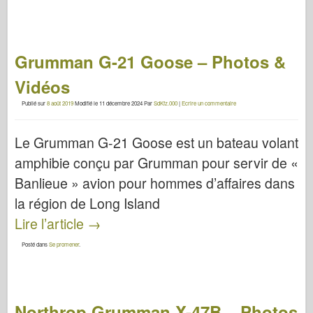
Grumman G-21 Goose – Photos &
Vidéos
Publié sur
8 août 2019
Modifié le
11 décembre 2024
Par
SdKfz.000
|
Ecrire un commentaire
Le Grumman G-21 Goose est un bateau volant
amphibie conçu par Grumman pour servir de «
Banlieue » avion pour hommes d’affaires dans
la région de Long Island
Lire l’article
→
Posté dans
Se promener
.
Northrop Grumman X-47B – Photos