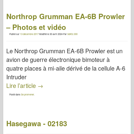
Northrop Grumman EA-6B Prowler
– Photos et vidéo
Publié sur
13 décembre 2017
Modifié le
30 avril 2024
Par
SdKfz.000
Le Northrop Grumman EA-6B Prowler est un
avion de guerre électronique bimoteur à
quatre places à mi-aile dérivé de la cellule A-6
Intruder
Lire l’article
→
Posté dans
Se promener
.
Hasegawa - 02183