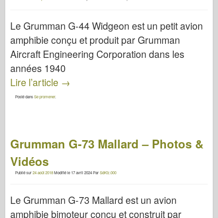
Le Grumman G-44 Widgeon est un petit avion
amphibie conçu et produit par Grumman
Aircraft Engineering Corporation dans les
années 1940
Lire l’article
→
Posté dans
Se promener
.
Grumman G-73 Mallard – Photos &
Vidéos
Publié sur
24 août 2018
Modifié le
17 avril 2024
Par
SdKfz.000
Le Grumman G-73 Mallard est un avion
amphibie bimoteur conçu et construit par