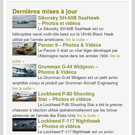
Dernières mises à jour
Sikorsky SH-60B SeaHawk
– Photos et vidéos
Le Sikorsky SH-60B SeaHawk est un
hélicoptère naval multi-rôle basé sur le UH-60 Black Hawk
utilisé par l’armée américaine.
lire la suite »
Panzer II – Photos & Vidéos
Le Panzer II était un char léger développé par
l’Allemagne nazie dans les années 1930.
lire la
suite »
Grumman G-44 Widgeon –
Photos & Vidéos
Le Grumman G-44 Widgeon est un petit avion
amphibie conçu et produit par Grumman Aircraft Engineering
lire la suite »
Lockheed P-80 Shooting
Star – Photos et vidéos
Le Lockheed P-80 Shooting Star a été le premier
chasseur à réaction utilisé opérationnellement par les forces
aériennes de l’armée des États-Unis
lire la suite »
Lockheed F-117 Nighthawk
– Photos et vidéos
Le Lockheed F-117 Nighthawk est un avion