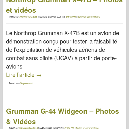
et vidéos
Publié sur
30 décembre 2018
Modifié le
6 janvier 2025
Par
SdKfz.000
|
Ecrire un commentaire
Le Northrop Grumman X-47B est un avion de
démonstration conçu pour tester la faisabilité
de l’exploitation de véhicules aériens de
combat sans pilote (UCAV) à partir de porte-
avions
Lire l’article
→
Posté dans
Se promener
.
Grumman G-44 Widgeon – Photos
& Vidéos
Publié sur
20 septembre 2018
Modifié le
30 juin 2025
Par
SdKfz.000
|
Ecrire un commentaire