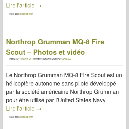
Lire l’article
→
Posté dans
Se promener
.
Northrop Grumman MQ-8 Fire
Scout – Photos et vidéo
Publié sur
18 février 2018
Modifié le
26 avril 2024
Par
SdKfz.000
Le Northrop Grumman MQ-8 Fire Scout est un
hélicoptère autonome sans pilote développé
par la société américaine Northrop Grumman
pour être utilisé par l’United States Navy.
Lire l’article
→
Posté dans
Se promener
.