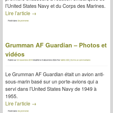
l’United States Navy et du Corps des Marines.
Lire l’article
→
Posté dans
Se promener
.
Grumman AF Guardian – Photos et
vidéos
Publié sur
23 novembre 2019
Modifié le
9 décembre 2024
Par
SdKfz.000
|
Ecrire un commentaire
Le Grumman AF Guardian était un avion anti-
sous-marin basé sur un porte-avions qui a
servi dans l’United States Navy de 1949 à
1955.
Lire l’article
→
Posté dans
Se promener
.