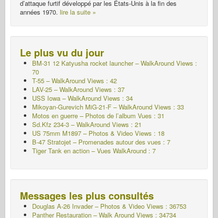
d’attaque furtif développé par les États-Unis à la fin des
années 1970.
lire la suite »
Le plus vu du jour
BM-31 12 Katyusha rocket launcher – WalkAround Views :
70
T-55 – WalkAround Views : 42
LAV-25 – WalkAround Views : 37
USS Iowa – WalkAround Views : 34
Mikoyan-Gurevich MiG-21-F – WalkAround Views : 33
Motos en guerre – Photos de l’album
Vues : 31
Sd.Kfz 234-3 – WalkAround Views : 21
US 75mm M1897 – Photos & Video Views : 18
B-47 Stratojet – Promenades autour des vues : 7
Tiger Tank en action – Vues WalkAround : 7
Messages les plus consultés
Douglas A-26 Invader – Photos & Video Views : 36753
Panther Restauration – Walk Around Views : 34734