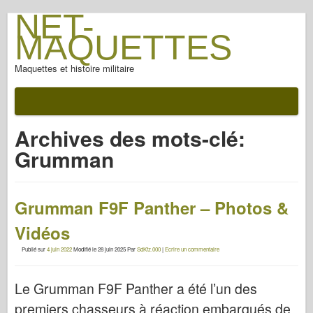
NET-
MAQUETTES
Maquettes et histoire militaire
Archives des mots-clé:
Grumman
Grumman F9F Panther – Photos &
Vidéos
Publié sur
4 juin 2022
Modifié le
28 juin 2025
Par
SdKfz.000
|
Ecrire un commentaire
Le Grumman F9F Panther a été l’un des
premiers chasseurs à réaction embarqués de