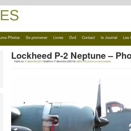
ES
ums-Photos
Se promener
Livres
Dvd
Contact
le Journal
Les 
Lockheed P-2 Neptune – Pho
Publié sur
31 décembre 2017
Modifié le
17 décembre 2025
Par
SdKfz.000
|
Ecrire un commentaire