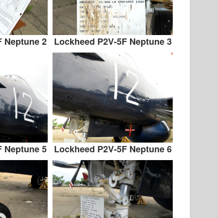
 Neptune 2
Lockheed P2V-5F Neptune 3
 Neptune 5
Lockheed P2V-5F Neptune 6