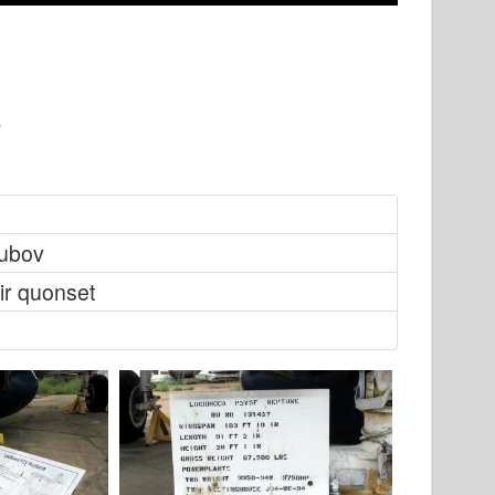
kubov
ir quonset