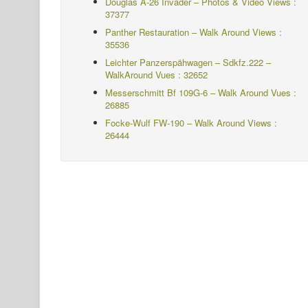
Douglas A-26 Invader – Photos & Video Views :
37377
Panther Restauration – Walk Around Views :
35536
Leichter Panzerspähwagen – Sdkfz.222 –
WalkAround
Vues : 32652
Messerschmitt Bf 109G-6 – Walk Around
Vues :
26885
Focke-Wulf FW-190 – Walk Around Views :
26444