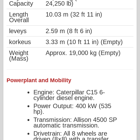
Capacity
24,250 lb)
Length
10.03 m (32 ft 11 in)
Overall
leveys
2.59 m (8 ft 6 in)
korkeus
3.33 m (10 ft 11 in) (Empty)
Weight
Approx. 19,000 kg (Empty)
(Mass)
Powerplant and Mobility
Engine: Caterpillar C15 6-
cylinder diesel engine.
Power Output: 400 kW (535
hp).
Transmission: Allison 4500 SP
automatic transmission.
Drivetrain: All 8 wheels are
driven (8×8) with a transfer