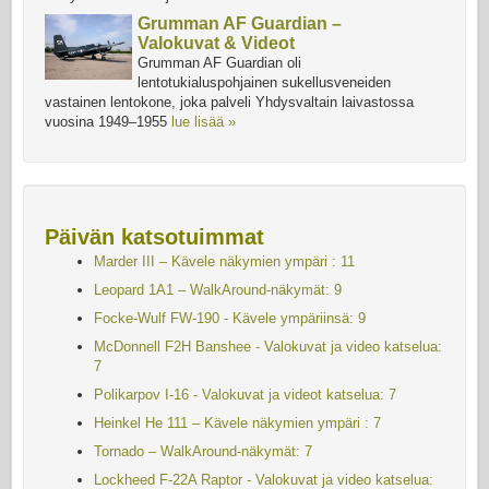
Grumman AF Guardian –
Valokuvat & Videot
Grumman AF Guardian oli
lentotukialuspohjainen sukellusveneiden
vastainen lentokone, joka palveli Yhdysvaltain laivastossa
vuosina 1949–1955
lue lisää »
Päivän katsotuimmat
Marder III – Kävele näkymien ympäri : 11
Leopard 1A1 – WalkAround-näkymät: 9
Focke-Wulf FW-190 - Kävele ympäriinsä: 9
McDonnell F2H Banshee - Valokuvat ja video katselua:
7
Polikarpov I-16 - Valokuvat ja videot katselua: 7
Heinkel He 111 – Kävele näkymien ympäri : 7
Tornado – WalkAround-näkymät: 7
Lockheed F-22A Raptor - Valokuvat ja video katselua: