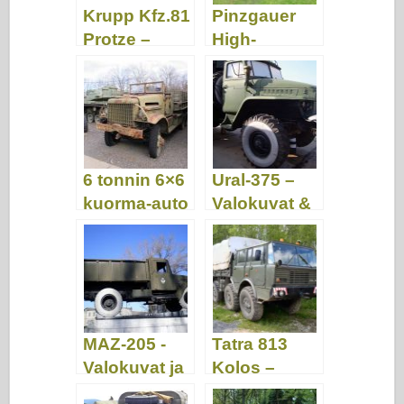
Krupp Kfz.81
Pinzgauer
Protze –
High-
Valokuvat &
Mobility
Videot
maastoajone
uvo –
Valokuvat ja
video
6 tonnin 6×6
Ural-375 –
kuorma-auto
Valokuvat &
– Valokuvat
Video
ja video
MAZ-205 -
Tatra 813
Valokuvat ja
Kolos –
video
Valokuvat &;