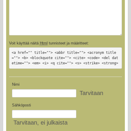
Voit käyttää näitä
Html
tunnisteet ja määritteet:
<a href="" title=""> <abbr title=""> <acronym title
=""> <b> <blockquote cite=""> <cite> <code> <del dat
etime=""> <em> <i> <q cite=""> <s> <strike> <strong>
Nimi
Tarvitaan
Sähköposti
Tarvitaan
, ei julkaista