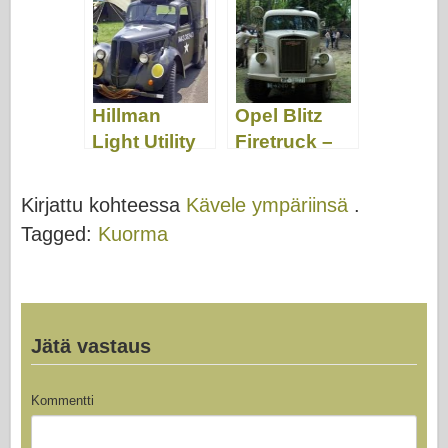
Video
Hillman
Opel Blitz
Light Utility
Firetruck –
Truck –
Kävele
Kävele
Kirjattu kohteessa
Kävele ympäriinsä
.
ympäri
Tagged:
Kuorma
Jätä vastaus
Kommentti