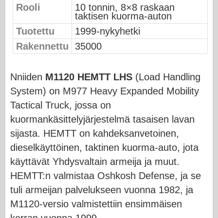
Rooli
10 tonnin, 8×8 raskaan
taktisen kuorma-auton
Ilmavoimat
Tuotettu
1999-nykyhetki
AZ-malli
Rakennettu
35000
Musta koira
Bronco
Nniiden
M1120 HEMTT LHS
(Load Handling
System) on M977 Heavy Expanded Mobility
Kyberharrastus
Tactical Truck, jossa on
Dnepromodel
kuormankäsittelyjärjestelmä tasaisen lavan
Dragon
sijasta. HEMTT on kahdeksanvetoinen,
dieselkäyttöinen, taktinen kuorma-auto, jota
Eduard
käyttävät Yhdysvaltain armeija ja muut.
E.T. Malli
HEMTT:n valmistaa Oshkosh Defense, ja se
Hienot muotit
tuli armeijan palvelukseen vuonna 1982, ja
Valorin voimat
M1120-versio valmistettiin ensimmäisen