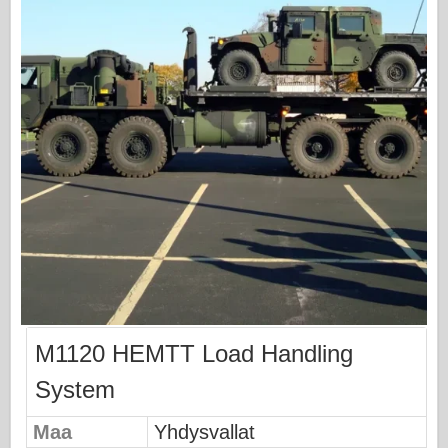
Osprey-mallinnus
Osprey-julkaisu
Laivueen signaali
Tankpower
Kuorma-autot & säiliöt
Waffen-Arsenal
Wydawnictwo Militaria
Maquettes
Academy
M1120 HEMTT Load Handling
Ace Mallit
System
AFV-klubi
Maa
Yhdysvallat
Airfix-korjaus