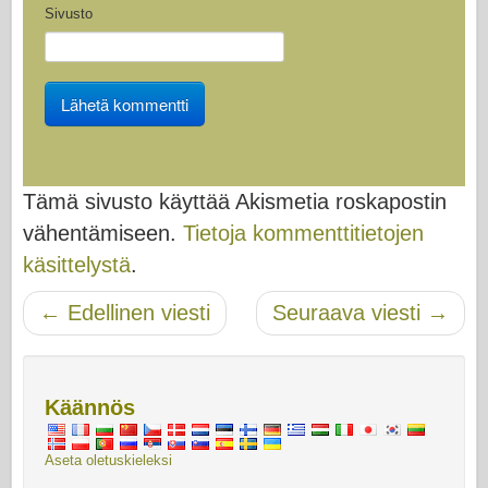
Sivusto
Tämä sivusto käyttää Akismetia roskapostin
vähentämiseen.
Tietoja kommenttitietojen
käsittelystä
.
←
Edellinen viesti
Seuraava viesti
→
Navigoinnin jälkeinen
Käännös
Aseta oletuskieleksi