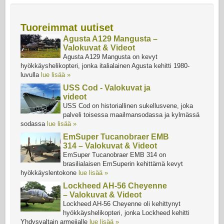
Tuoreimmat uutiset
Agusta A129 Mangusta –
Valokuvat & Videot
Agusta A129 Mangusta on kevyt
hyökkäyshelikopteri, jonka italialainen Agusta kehitti 1980-
luvulla
lue lisää »
USS Cod - Valokuvat ja
videot
USS Cod on historiallinen sukellusvene, joka
palveli toisessa maailmansodassa ja kylmässä
sodassa
lue lisää »
EmSuper Tucanobraer EMB
314 – Valokuvat & Videot
EmSuper Tucanobraer EMB 314 on
brasilialaisen EmSuperin kehittämä kevyt
hyökkäyslentokone
lue lisää »
Lockheed AH-56 Cheyenne
– Valokuvat & Videot
Lockheed AH-56 Cheyenne oli kehittynyt
hyökkäyshelikopteri, jonka Lockheed kehitti
Yhdysvaltain armeijalle
lue lisää »