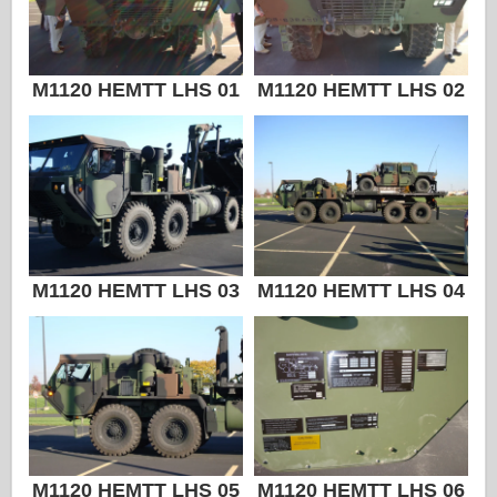
Zvezda
Albumit - Valokuvat
M1120 HEMTT LHS 01
M1120 HEMTT LHS 02
Kävele ympäriinsä
Kirjoja
Dvd
Meihin yhteyttä
Le-lehti
M1120 HEMTT LHS 03
M1120 HEMTT LHS 04
Sarjat
M1120 HEMTT LHS 05
M1120 HEMTT LHS 06