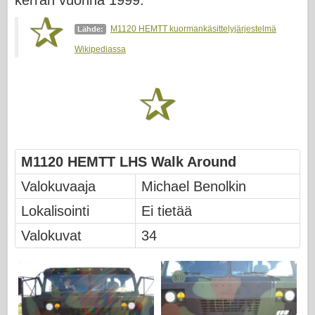
kerran vuonna 1999.
Friulmodel
Hasegawa
M1120 HEMTT kuormankäsittelyjärjestelmä
Lähde:
Wikipediassa
Heller
HobbyBoss-ylle
IBG-mallit
Icm
M1120 HEMTT LHS Walk Around
Italeri
Valokuvaaja
Michael Benolkin
Legenda
Lokalisointi
Ei tietää
Meng-malli
Valokuvat
34
Tamiya
Tristar
Trumpetisti