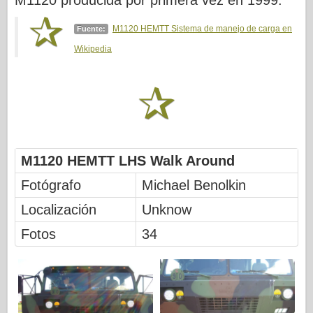
M1120 producida por primera vez en 1999.
FriulModelo
Hasegawa
M1120 HEMTT Sistema de manejo de carga en
Fuente:
Wikipedia
Heller
HobbyBoss
Modelos IBG
Icm
M1120 HEMTT LHS Walk Around
Italeri
Fotógrafo
Michael Benolkin
Leyenda
Localización
Unknow
Modelo Meng
Fotos
34
Tamiya
Tristar
Trompetista