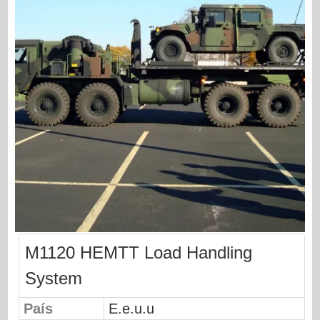
Modelado Osprey
Publicación de Osprey
Señal de escuadrón
Potencia del tanque
Camiones y tanques
Waffen-Arsenal
Wydawnictwo Militaria
Maquetas
Academia
M1120 HEMTT Load Handling
Modelos ace
System
AFV Club
País
E.e.u.u
Airfix