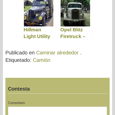
Video
Hillman
Opel Blitz
Light Utility
Firetruck –
Truck –
Camina por
Caminar
ahí
Publicado en
Caminar alrededor
.
Etiquetado:
Camión
Contesta
Comentario