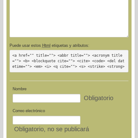
Puede usar estos
Html
etiquetas y atributos:
<a href="" title=""> <abbr title=""> <acronym title
=""> <b> <blockquote cite=""> <cite> <code> <del dat
etime=""> <em> <i> <q cite=""> <s> <strike> <strong>
Nombre
Obligatorio
Correo electrónico
Obligatorio
, no se publicará