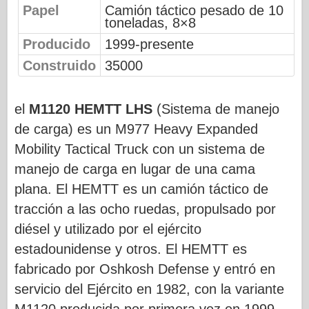
Papel
Camión táctico pesado de 10
toneladas, 8×8
Fuerza Aérea
Producido
1999-presente
Modelo AZ
Construido
35000
Perro negro
Bronco
el
M1120 HEMTT LHS
(Sistema de manejo
de carga) es un M977 Heavy Expanded
Afición cibernética
Mobility Tactical Truck con un sistema de
Dnepromodel
manejo de carga en lugar de una cama
Dragón
plana. El HEMTT es un camión táctico de
tracción a las ocho ruedas, propulsado por
Eduard
diésel y utilizado por el ejército
Modelo E.T.
estadounidense y otros. El HEMTT es
Moldes finos
fabricado por Oshkosh Defense y entró en
Fuerzas de valor
servicio del Ejército en 1982, con la variante