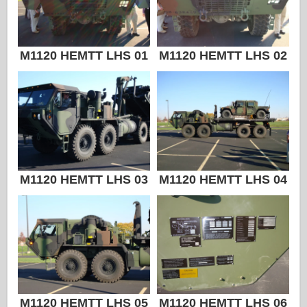
Zvezda
Álbumes-Fotos
M1120 HEMTT LHS 01
M1120 HEMTT LHS 02
Caminar alrededor
Libros
Dvds
Contacto
le Journal
M1120 HEMTT LHS 03
M1120 HEMTT LHS 04
Los kits
M1120 HEMTT LHS 05
M1120 HEMTT LHS 06