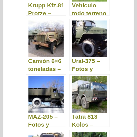
Krupp Kfz.81
Vehículo
Protze –
todo terreno
Fotos y
de alta
Videos
movilidad
Pinzgauer –
Fotos y
video
Camión 6×6
Ural-375 –
toneladas –
Fotos y
Fotos y
Video
Video
MAZ-205 –
Tatra 813
Fotos y
Kolos –
Video
Fotos y