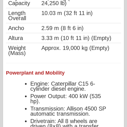
Capacity
24,250 lb)
Length
10.03 m (32 ft 11 in)
Overall
Ancho
2.59 m (8 ft 6 in)
Altura
3.33 m (10 ft 11 in) (Empty)
Weight
Approx. 19,000 kg (Empty)
(Mass)
Powerplant and Mobility
Engine: Caterpillar C15 6-
cylinder diesel engine.
Power Output: 400 kW (535
hp).
Transmission: Allison 4500 SP
automatic transmission.
Drivetrain: All 8 wheels are
driven (8×8) with a transfer