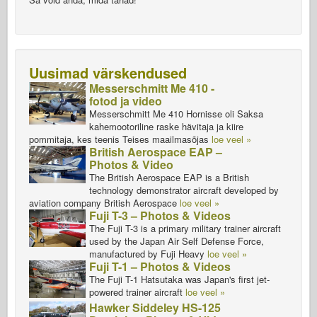
Uusimad värskendused
Messerschmitt Me 410 -
fotod ja video
Messerschmitt Me 410 Hornisse oli Saksa
kahemootoriline raske hävitaja ja kiire
pommitaja, kes teenis Teises maailmasõjas
loe veel »
British Aerospace EAP –
Photos & Video
The British Aerospace EAP is a British
technology demonstrator aircraft developed by
aviation company British Aerospace
loe veel »
Fuji T-3 – Photos & Videos
The Fuji T-3 is a primary military trainer aircraft
used by the Japan Air Self Defense Force,
manufactured by Fuji Heavy
loe veel »
Fuji T-1 – Photos & Videos
The Fuji T-1 Hatsutaka was Japan's first jet-
powered trainer aircraft
loe veel »
Hawker Siddeley HS-125