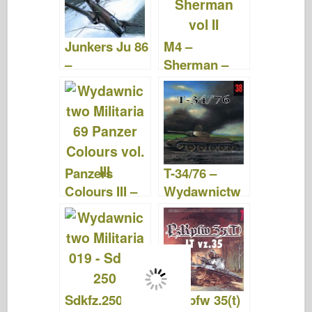
Junkers Ju 86
M4 –
–
Sherman –
Wydawnictw
Wydawnictw
o Militaria 142
o Militaria 099
Panzers
T-34/76 –
Colours III –
Wydawnictw
Wydawnictw
o Militaria 038
o Militaria 069
Sdkfz.250 –
PzKpfw 35(t)