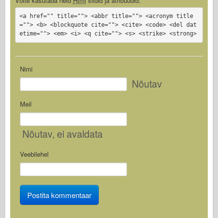
Võite kasutada neid
Html
sildid ja atribuudid:
<a href="" title=""> <abbr title=""> <acronym title
=""> <b> <blockquote cite=""> <cite> <code> <del dat
etime=""> <em> <i> <q cite=""> <s> <strike> <strong>
Nimi
Nõutav
Meil
Nõutav
, ei avaldata
Veebilehel