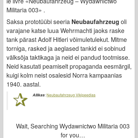
le livre «Neubaufahrzeug – Wydawnictwo
Italeri
Militaria 003» .
Legend
Saksa prototüübi seeria
Neubaufahrzeug
oli
Meng mudel
varajane katse luua Wehrmachti jaoks raske
Tamiya
tank pärast Adolf Hitleri võimuletulekut. Mitme
Tristar
torniga, rasked ja aeglased tankid ei sobinud
Trompetist
välksõja taktikaga ja neid ei pandud tootmisse.
Zvezda
Neid kasutati peamiselt propaganda eesmärgil,
Albumid-fotod
kuigi kolm neist osalesid Norra kampaanias
Jalutage ringi
1940. aastal.
Raamatud
:
Neubaufahrzeug Vikipeedias
Allikas
Dvd
Kontakt
le Päevik
Wait, Searching Wydawnictwo Militaria 003
Komplektid
for you…