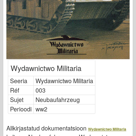
Bronco
Küber-hobi
Dnepromodel
Dragon
Eduard
E.T. Mudel
Peened vormid
Wydawnictwo Militaria
Valori väed
Seeria
Wydawnictwo Militaria
FriulModel
Réf
003
Hasegawa
Sujet
Neubaufahrzeug
Heller
Perioodi
ww2
HobbyBoss
IBG mudelid
Allkirjastatud dokumentatsioon
Icm
Wydawnictwo Militaria