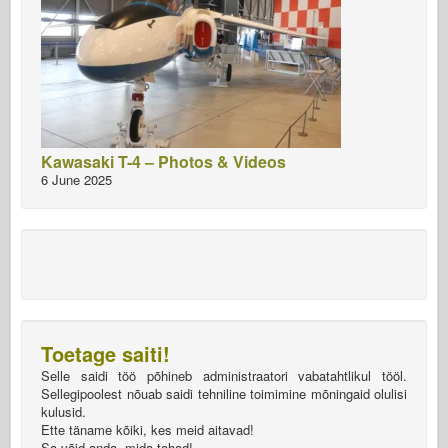
Kawasaki T-4 – Photos & Videos
6 June 2025
Toetage saiti!
Selle saidi töö põhineb administraatori vabatahtlikul tööl.
Sellegipoolest nõuab saidi tehniline toimimine mõningaid olulisi
kulusid.
Ette täname kõiki, kes meid aitavad!
Sa võid anda, mida tahad!