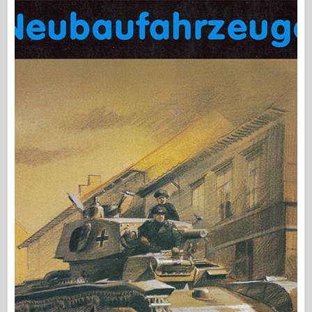
Osprey Kirjastus
Eskaadri signaal
TankPower
Veoautod ja tankid
Waffen-Arsenal
Wydawnictwo Militaria
Maquettes
Akadeemia
Ace mudelid
AFV klubi
Airfix
Õhujõud
AZ mudel
Must koer