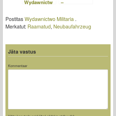
Wydawnictw
–
o Militaria 019
Wydawnictw
o Militaria 007
Postitas
Wydawnictwo Militaria
.
Merkatut:
Raamatud
,
Neubaufahrzeug
Jäta vastus
Kommentaar