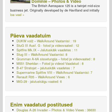
Dominie – Photos & Video
The British Aerospace 125 is a twinjet mid-size
business jet. Originally developed by de Havilland and initially
loe veel »
Päeva vaadatuim
DUKW vol2 – WalkAround
Vaatamisi : 19
StuG III Ausf. G - fotod ja videovaated : 12
Spitfire Mk.IX – Jalutuskäik vaadetes : 11
Stug III – WalkAround Vaatamisi: 8
Grumman A-6A sissetungija – fotod ja videovaated : 8
M551 Sheridan – Fotod ja videod Vaadatud : 8
B-47 Stratojet – jalutuskäik vaadetes : 7
Supermarine Spitfire VIII – WalkAround Vaatamisi: 7
Renault R35 – WalkAround Views : 6
MiG-29 - jalutuskäigu vaated: 6
Enim vaadatud postitused
Douglas A-26 Invader – Photos & Video Views : 36630