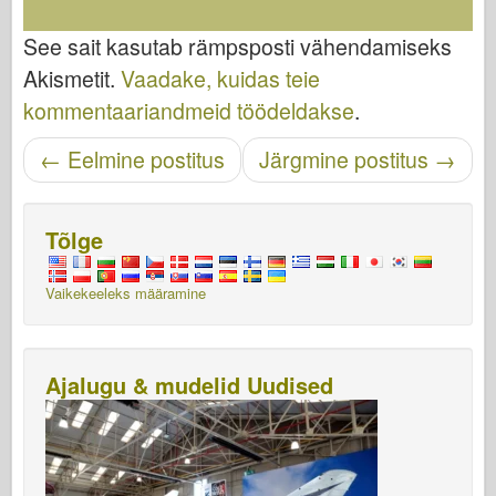
See sait kasutab rämpsposti vähendamiseks
Akismetit.
Vaadake, kuidas teie
kommentaariandmeid töödeldakse
.
Navigeerimise sisestamine
←
Eelmine postitus
Järgmine postitus
→
Tõlge
Vaikekeeleks määramine
Ajalugu & mudelid Uudised