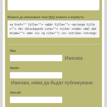
Можете да използвате тези
Html
етикети и атрибути:
<a href="" title=""> <abbr title=""> <acronym title
=""> <b> <blockquote cite=""> <cite> <code> <del dat
etime=""> <em> <i> <q cite=""> <s> <strike> <strong>
Име
Изисква
Имейл
Изисква
, няма да бъдат публикувани
Уебсайт