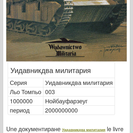
Кибер-хоби
Днепромодел
Дракон
Едуард
Модел на ЕТ
Фини форми
Сили на храбрия
Уидавникдва милитария
ФриулМодел
Хасагава
Серия
Уидавникдва милитария
Хелър
Льо Томпьо
003
ХобиБос
1000000
Нойбауфарзеуг
Модели на ИБГ
период
2000000000
Icm
Италиери
Une документиране
le livre
Уидавникдва милитария