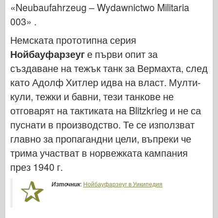
«Neubaufahrzeug – Wydawnictwo Militaria
Легенда
003» .
Модел менг
Тамия
Немската прототипна серия
Нойбауфарзеуг
е първи опит за
Tristar
създаване на тежък танк за Вермахта, след
Тромпетист
като Адолф Хитлер идва на власт. Мулти-
Звезда
кули, тежки и бавни, тези танкове не
Албуми-Снимки
отговарят на тактиката на Blitzkrieg и не са
Разходка около
пуснати в производство. Те се използват
Книги
главно за пропагандни цели, въпреки че
Dvd
трима участват в норвежката кампания
Контакт
през 1940 г.
1000000
:
Нойбауфарзеуг в Уикипедия
Източник
Комплектите