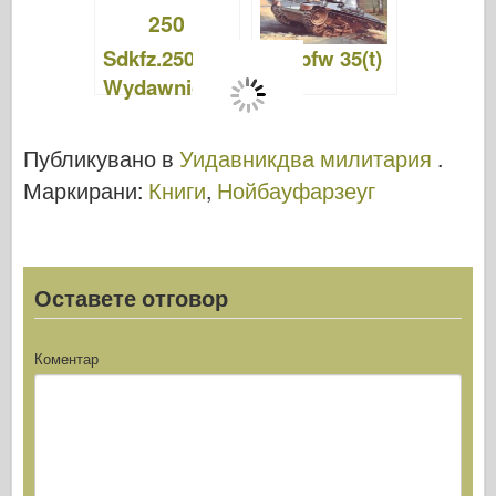
Sdkfz.250 –
PzKpfw 35(t)
Wydawnictw
–
o Militaria 019
Wydawnictw
o Militaria 007
Публикувано в
Уидавникдва милитария
.
Маркирани:
Книги
,
Нойбауфарзеуг
Оставете отговор
Коментар