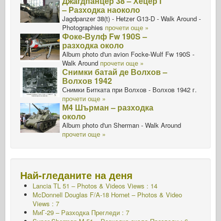
Джагдпанцер 38 – Хецер Г
– Разходка наоколо
Jagdpanzer 38(t) - Hetzer G13-D - Walk Around -
Photographies
прочети още »
Фоке-Вулф Fw 190S –
разходка около
Album photo d'un avion Focke-Wulf Fw 190S -
Walk Around
прочети още »
Снимки батай де Волхов –
Волхов 1942
Снимки Битката при Волхов - Волхов 1942 г.
прочети още »
М4 Шърман – разходка
около
Album photo d'un Sherman - Walk Around
прочети още »
Най-гледаните на деня
Lancia TL 51 – Photos & Videos Views : 14
McDonnell Douglas F/A-18 Hornet – Photos & Video
Views : 7
МиГ-29 – Разходка Прегледи : 7