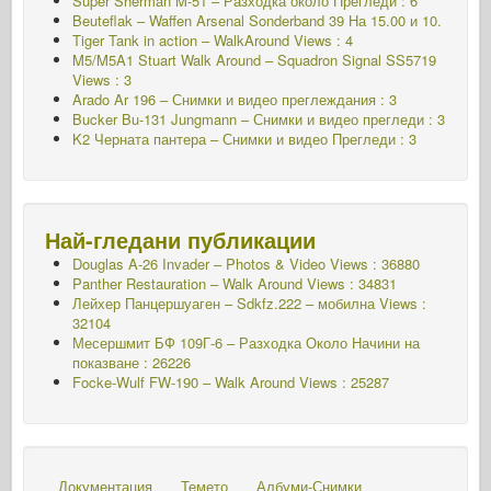
Super Sherman M-51 – Разходка около Прегледи : 6
Beuteflak – Waffen Arsenal Sonderband 39
На 15.00 и 10.
Tiger Tank in action – WalkAround Views : 4
M5/M5A1 Stuart Walk Around – Squadron Signal SS5719
Views : 3
Arado Ar 196 – Снимки и видео преглеждания : 3
Bucker Bu-131 Jungmann – Снимки и видео прегледи : 3
K2 Черната пантера – Снимки и видео Прегледи : 3
Най-гледани публикации
Douglas A-26 Invader – Photos & Video Views : 36880
Panther Restauration – Walk Around Views : 34831
Лейхер Панцершуаген – Sdkfz.222 – мобилна
Views :
32104
Месершмит БФ 109Г-6 – Разходка Около
Начини на
показване : 26226
Focke-Wulf FW-190 – Walk Around Views : 25287
Документация
Темето
Албуми-Снимки