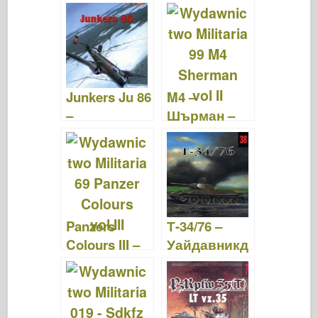
o Militaria 166
Wydawnictw
o Militaria 150
Junkers Ju 86
M4 –
–
Шърман –
Уайдавникд
Wydawnictw
ве
o Militaria 099
Милитария
142
Panzers
Т-34/76 –
Colours III –
Уайдавникд
Wydawnictw
во
o Militaria 069
Милитария
038