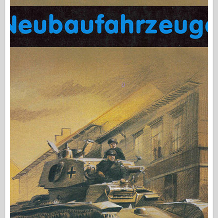
Сигнал за ескадрила
Танкова мощност
Камиони и танкове
Вафен-Арсенал
Уидавникдва милитария
Темето
Академия
Модели на асото
АФВ клуб
Airfix
Военновъздушни сили
Модел AZ
Черно куче
Bronco