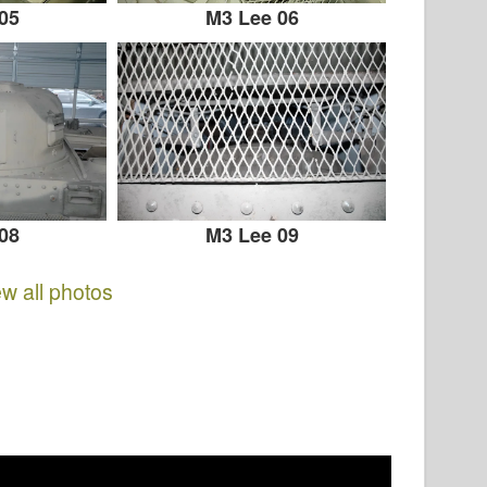
05
M3 Lee 06
08
M3 Lee 09
ew all photos