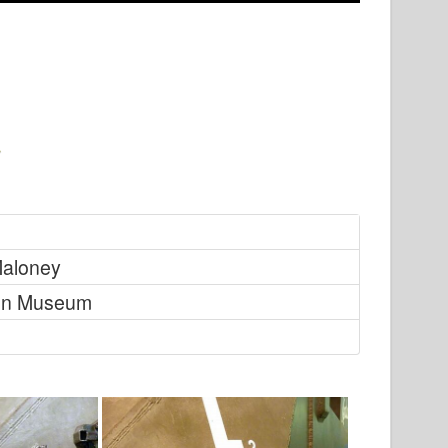
 Maloney
on Museum