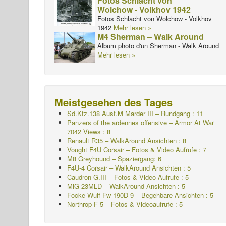
Fotos Schlacht von
Wolchow - Volkhov 1942
Fotos Schlacht von Wolchow - Volkhov
1942
Mehr lesen »
M4 Sherman – Walk Around
Album photo d'un Sherman - Walk Around
Mehr lesen »
Meistgesehen des Tages
Sd.Kfz.138 Ausf.M Marder III – Rundgang : 11
Panzers of the ardennes offensive – Armor At War
7042 Views : 8
Renault R35 – WalkAround Ansichten : 8
Vought F4U Corsair – Fotos & Video Aufrufe : 7
M8 Greyhound – Spaziergang: 6
F4U-4 Corsair – WalkAround Ansichten : 5
Caudron G.III – Fotos & Video Aufrufe : 5
MiG-23MLD – WalkAround Ansichten : 5
Focke-Wulf Fw 190D-9 – Begehbare Ansichten : 5
Northrop F-5 – Fotos & Videoaufrufe : 5