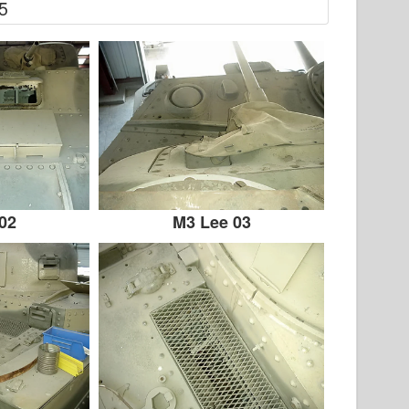
5
02
M3 Lee 03