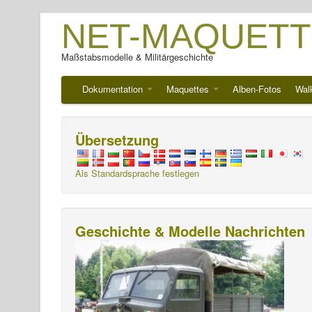
NET-MAQUETT
Maßstabsmodelle & Militärgeschichte
Dokumentation
Maquettes
Alben-Fotos
Wal
Übersetzung
Als Standardsprache festlegen
Geschichte & Modelle Nachrichten