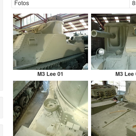
Fotos
8
M3 Lee 01
M3 Lee 