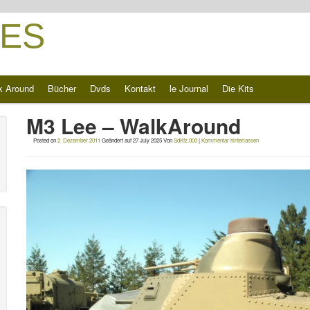
ES
k Around
Bücher
Dvds
Kontakt
le Journal
Die Kits
M3 Lee – WalkAround
Posted on
2. Dezember 2011
Geändert auf
27 July 2025
Von
SdKfz.000
|
Kommentar hinterlassen