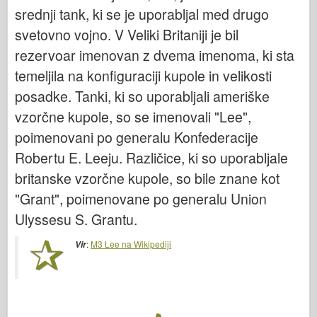
Bronco
srednji tank, ki se je uporabljal med drugo
Kiber-hobi
svetovno vojno. V Veliki Britaniji je bil
rezervoar imenovan z dvema imenoma, ki sta
Dnepromodel
temeljila na konfiguraciji kupole in velikosti
Dragon
posadke. Tanki, ki so uporabljali ameriške
Eduard
vzorčne kupole, so se imenovali "Lee",
E.T. Model
poimenovani po generalu Konfederacije
Fine plesni
Robertu E. Leeju. Različice, ki so uporabljale
Sile valorja
britanske vzorčne kupole, so bile znane kot
FriulModel
"Grant", poimenovane po generalu Union
Hasegawa
Ulyssesu S. Grantu.
Heller
:
M3 Lee na Wikipediji
Vir
HobbyBoss
Modeli IBG
Icm