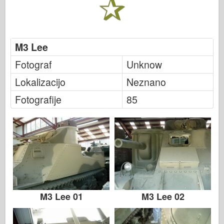
Italeri
Legenda
Meng Model
M3 Lee
Tamiya
Fotograf
Unknow
Tristar
Lokalizacijo
Neznano
Trobentač
Fotografije
85
Zvezda
Albumi-Fotografije
Sprehod okoli
Knjige
Dvd
Stik
M3 Lee 01
M3 Lee 02
le Journal
Kompleti