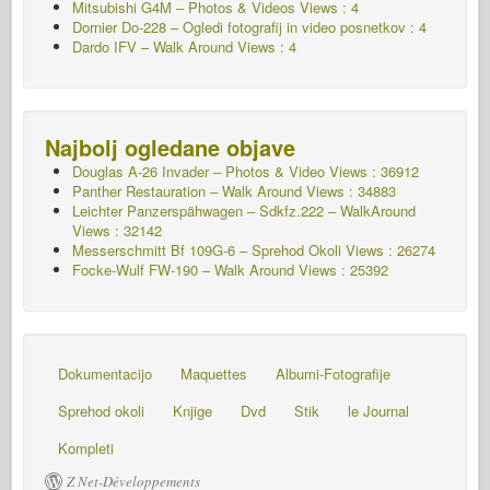
Mitsubishi G4M – Photos & Videos Views : 4
Dornier Do-228 – Ogledi fotografij in video posnetkov : 4
Dardo IFV – Walk Around Views : 4
Najbolj ogledane objave
Douglas A-26 Invader – Photos & Video Views : 36912
Panther Restauration – Walk Around Views : 34883
Leichter Panzerspähwagen – Sdkfz.222 – WalkAround
Views : 32142
Messerschmitt Bf 109G-6 – Sprehod Okoli
Views : 26274
Focke-Wulf FW-190 – Walk Around Views : 25392
Dokumentacijo
Maquettes
Albumi-Fotografije
Sprehod okoli
Knjige
Dvd
Stik
le Journal
Kompleti
Z Net-Développements