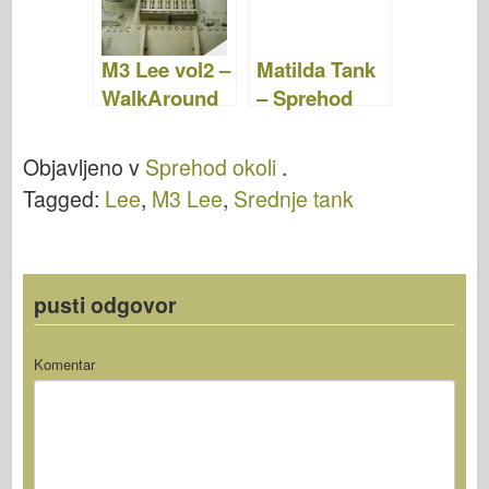
M3 Lee vol2 –
Matilda Tank
WalkAround
– Sprehod
Okoli
Objavljeno v
Sprehod okoli
.
Tagged:
Lee
,
M3 Lee
,
Srednje tank
pusti odgovor
Komentar