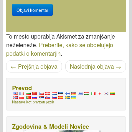
To mesto uporablja Akismet za zmanjšanje
neželeneže.
Preberite, kako se obdelujejo
podatki o komentarjih
.
Pošišci navigacijo
←
Prejšnja objava
Naslednja objava
→
Prevod
Nastavi kot privzeti jezik
Zgodovina & Modeli Novice