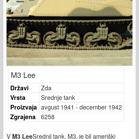
Založnost Osprey
Signal eskadrilje
Tankpower
Tovornjaki & tanki
Waffen-Arsenal
Wydawnictwo Militaria
Maquettes
M3 Lee
Akademija
Modeli Ace
Državi
Zda
Klub AFV
Vrsta
Srednje tank
Airfix
Proizvaja
avgust 1941 - december 1942
Letalstvo
Zgrajena
6258
AZ Model
Črni pes
V
M3 Lee
Srednji tank, M3, je bil ameriški