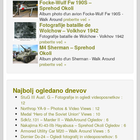
Focke-Wulf Fw 190S –
Sprehod Okoli
Album photo d'un avion Focke-Wulf Fw 190S -
Walk Around
preberite več »
Fotografije bataille de
Wolchow – Volkhov 1942
Fotografije bataille de Wolchow - Volkhov 1942
preberite več »
M4 Sherman – Sprehod
Okoli
Album photo d'un Sherman - Walk Around
preberite več »
Najbolj ogledano dnevov
StuG III Ausf. G – Fotografije in ogledi videoposnetkov :
12
Northrop YA-9 – Photos & Video Views : 12
Medal “Hero of the Soviet Union” Views : 10
Sdkfz.131 – Marder II – WalkAround
Ogledov : 6
Nakajima Ki-43-IIb Hayabusa – Sprehod Okoli
Ogledov : 6
Armored Utility Car M20 – Walk Around Views : 5
Dornier Do-24 – Ogledi fotografij in videoposnetkov: 5