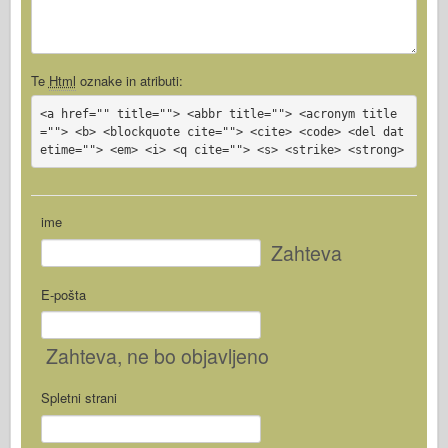
Te
Html
oznake in atributi:
<a href="" title=""> <abbr title=""> <acronym title
=""> <b> <blockquote cite=""> <cite> <code> <del dat
etime=""> <em> <i> <q cite=""> <s> <strike> <strong>
ime
Zahteva
E-pošta
Zahteva
, ne bo objavljeno
Spletni strani