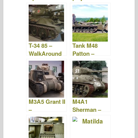
Okoli
WalkAround
T-34 85 –
Tank M48
WalkAround
Patton –
WalkAround
M3A5 Grant II
M4A1
–
Sherman –
WalkAround
WalkAround