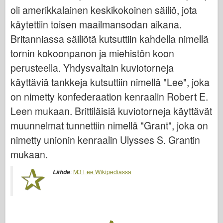
Bronco
oli amerikkalainen keskikokoinen säiliö, jota
Kyberharrastus
käytettiin toisen maailmansodan aikana.
Britanniassa säiliötä kutsuttiin kahdella nimellä
Dnepromodel
tornin kokoonpanon ja miehistön koon
Dragon
perusteella. Yhdysvaltain kuviotorneja
Eduard
käyttäviä tankkeja kutsuttiin nimellä "Lee", joka
E.T. Malli
on nimetty konfederaation kenraalin Robert E.
Hienot muotit
Leen mukaan. Brittiläisiä kuviotorneja käyttävät
Valorin voimat
muunnelmat tunnettiin nimellä "Grant", joka on
Friulmodel
nimetty unionin kenraalin Ulysses S. Grantin
Hasegawa
mukaan.
Heller
:
M3 Lee Wikipediassa
Lähde
HobbyBoss-ylle
IBG-mallit
Icm