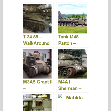
WalkAround
T-34 85 –
Tank M48
WalkAround
Patton –
WalkAround
M3A5 Grant II
M4A1
–
Sherman –
WalkAround
WalkAround