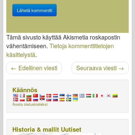
Tämä sivusto käyttää Akismetia roskapostin
vähentämiseen.
Tietoja kommenttitietojen
käsittelystä
.
Navigoinnin jälkeinen
←
Edellinen viesti
Seuraava viesti
→
Käännös
Aseta oletuskieleksi
Historia & mallit Uutiset