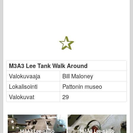
M3A3 Lee Tank Walk Around
Valokuvaaja
Bill Maloney
Lokalisointi
Pattonin museo
Valokuvat
29
M3A3 Lee-säiliö
M3A3 Lee-säiliö