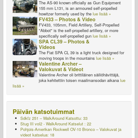
The AS-90 known officially as Gun Equipment
155 mm L131, is an armoured self-propelled
howitzer formerly used by the
lue lisää »
FV433 – Photos & Video
FV433, 105mm, Field Artillery, Self-Propelled
"Abbot" is the self-propelled artillery, or more
specifically self-propelled gun
lue lisää »
SPA CL39 – Photos &
Videos
The Fiat SPA CL 39 is a light truck designed for
moving troops in the mountains
lue lisää »
Valentine Archer –
Valokuvat & Videot
Valentine Archer oli brittiläinen säiliöhävittäjä,
joka kehitettiin toisen maailmansodan aikana
lue
lisää »
Päivän katsotuimmat
Sdkfz 251 – WalkAround
Katsottu: 33
Stug III vol2 - WalkAround
Katselut : 22
Pohjois-Amerikan Rockwell OV-10 Bronco – Valokuvat ja
videot katselua: 18