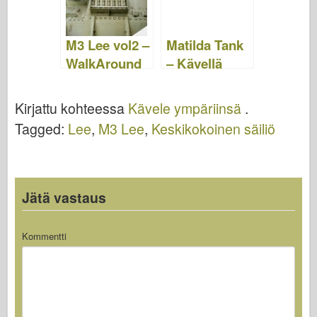
M3 Lee vol2 –
Matilda Tank
WalkAround
– Kävellä
Kirjattu kohteessa
Kävele ympäriinsä
.
Tagged:
Lee
,
M3 Lee
,
Keskikokoinen säiliö
Jätä vastaus
Kommentti