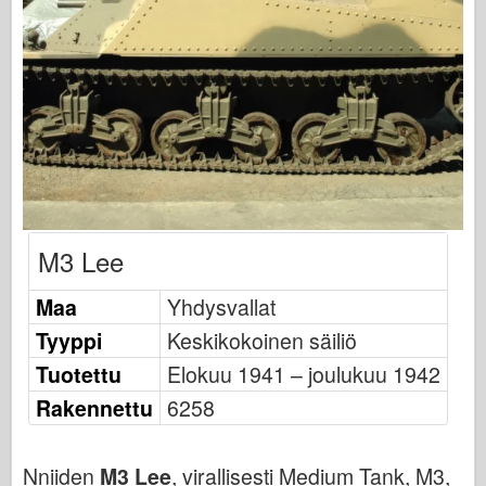
Osprey-julkaisu
Laivueen signaali
Tankpower
Kuorma-autot & säiliöt
Waffen-Arsenal
Wydawnictwo Militaria
Maquettes
M3 Lee
Academy
Ace Mallit
Maa
Yhdysvallat
AFV-klubi
Tyyppi
Keskikokoinen säiliö
Airfix-korjaus
Tuotettu
Elokuu 1941 – joulukuu 1942
Ilmavoimat
Rakennettu
6258
AZ-malli
Musta koira
Nniiden
M3 Lee
, virallisesti Medium Tank, M3,