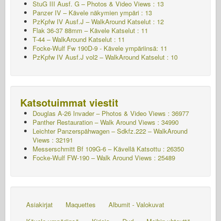
StuG III Ausf. G – Photos & Video Views : 13
Panzer IV – Kävele näkymien ympäri : 13
PzKpfw IV Ausf.J – WalkAround
Katselut : 12
Flak 36-37 88mm – Kävele
Katselut : 11
T-44 – WalkAround
Katselut : 11
Focke-Wulf Fw 190D-9 - Kävele ympäriinsä: 11
PzKpfw IV Ausf.J vol2 – WalkAround
Katselut : 10
Katsotuimmat viestit
Douglas A-26 Invader – Photos & Video Views : 36977
Panther Restauration – Walk Around Views : 34990
Leichter Panzerspähwagen – Sdkfz.222 – WalkAround
Views : 32191
Messerschmitt Bf 109G-6 – Kävellä
Katsottu : 26350
Focke-Wulf FW-190 – Walk Around Views : 25489
Asiakirjat
Maquettes
Albumit - Valokuvat