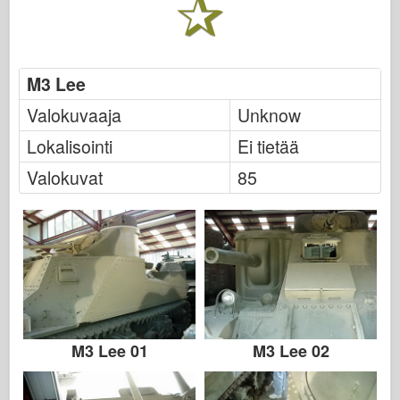
Italeri
Legenda
Meng-malli
M3 Lee
Tamiya
Valokuvaaja
Unknow
Tristar
Lokalisointi
Ei tietää
Trumpetisti
Valokuvat
85
Zvezda
Albumit - Valokuvat
Kävele ympäriinsä
Kirjoja
Dvd
Meihin yhteyttä
M3 Lee 01
M3 Lee 02
Le-lehti
Sarjat