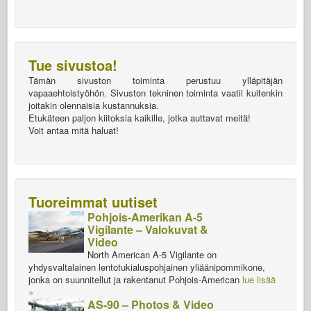
Tue sivustoa!
Tämän sivuston toiminta perustuu ylläpitäjän
vapaaehtoistyöhön. Sivuston tekninen toiminta vaatii kuitenkin
joitakin olennaisia kustannuksia.
Etukäteen paljon kiitoksia kaikille, jotka auttavat meitä!
Voit antaa mitä haluat!
Tuoreimmat uutiset
Pohjois-Amerikan A-5
Vigilante – Valokuvat &
Video
North American A-5 Vigilante on
yhdysvaltalainen lentotukialuspohjainen yliäänipommikone,
jonka on suunnitellut ja rakentanut Pohjois-American
lue lisää
»
AS-90 – Photos & Video