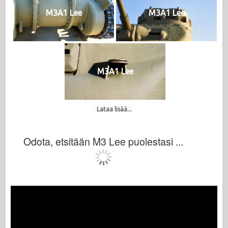
M3A1 Lee
M3A1 Lee
M3A1 Lee
Lataa lisää...
Odota, etsitään M3 Lee puolestasi ...