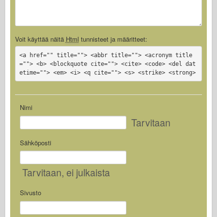
Voit käyttää näitä
Html
tunnisteet ja määritteet:
<a href="" title=""> <abbr title=""> <acronym title
=""> <b> <blockquote cite=""> <cite> <code> <del dat
etime=""> <em> <i> <q cite=""> <s> <strike> <strong>
Nimi
Tarvitaan
Sähköposti
Tarvitaan
, ei julkaista
Sivusto