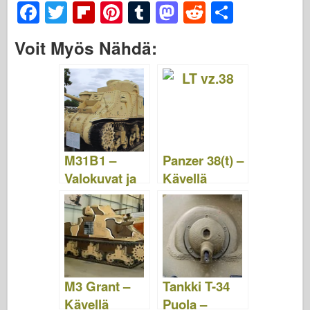
F
T
Fl
Pi
T
M
R
S
a
wi
ip
nt
u
a
e
h
Voit Myös Nähdä:
c
tt
b
er
m
st
d
ar
e
er
o
e
bl
o
di
e
b
ar
st
r
d
t
o
d
o
o
n
M31B1 –
Panzer 38(t) –
k
Valokuvat ja
Kävellä
video
M3 Grant –
Tankki T-34
Kävellä
Puola –