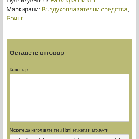
Маркирани:
Въздухоплавателни средства
,
Боинг
Оставете отговор
Коментар
Можете да използвате тези
Html
етикети и атрибути: