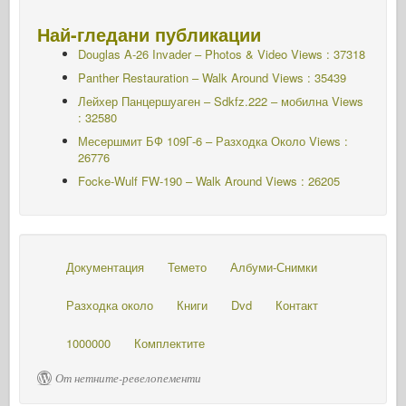
Най-гледани публикации
Douglas A-26 Invader – Photos & Video Views : 37318
Panther Restauration – Walk Around Views : 35439
Лейхер Панцершуаген – Sdkfz.222 – мобилна
Views
: 32580
Месершмит БФ 109Г-6 – Разходка Около
Views :
26776
Focke-Wulf FW-190 – Walk Around Views : 26205
Документация
Темето
Албуми-Снимки
Разходка около
Книги
Dvd
Контакт
1000000
Комплектите
От нетните-ревелопементи