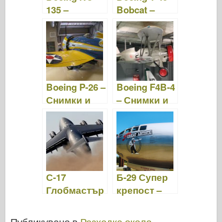
135 –
Bobcat –
Снимки и
снимки и
видео
видео
Boeing P-26 –
Boeing F4B-4
Снимки и
– Снимки и
видео
видео
С-17
Б-29 Супер
Глобмастър
крепост –
– мобилна
мобилна
Публикувано в
Разходка около
.