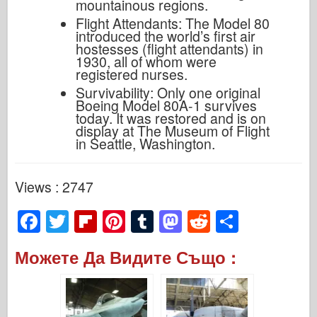
mountainous regions.
Flight Attendants: The Model 80
introduced the world’s first air
hostesses (flight attendants) in
1930, all of whom were
registered nurses.
Survivability: Only one original
Boeing Model 80A-1 survives
today. It was restored and is on
display at The Museum of Flight
in Seattle, Washington.
Views : 2747
F
T
Fl
Pi
T
M
R
S
a
wi
ip
nt
u
a
e
h
Можете Да Видите Също :
c
tt
b
er
m
st
d
ar
e
er
o
e
bl
o
di
e
b
ar
st
r
d
t