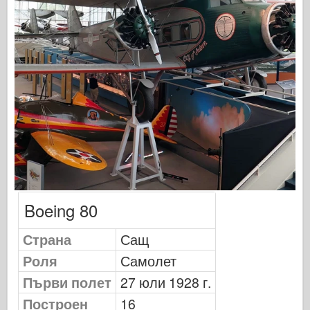
Орел рибар Публикуване
Сигнал за ескадрила
Танкова мощност
Камиони и танкове
Вафен-Арсенал
Уидавникдва милитария
Темето
Boeing 80
Академия
Модели на асото
Страна
Сащ
Роля
Самолет
АФВ клуб
Първи полет
27 юли 1928 г.
Airfix
Построен
16