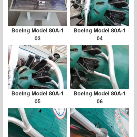
Албуми-Снимки
Разходка около
Boeing Model 80A-1
Boeing Model 80A-1
Книги
03
04
Dvd
Контакт
1000000
Комплектите
Boeing Model 80A-1
Boeing Model 80A-1
05
06