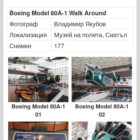
Хасагава
Boeing Model 80A-1 Walk Around
Хелър
Фотограф
Владимир Якубов
ХобиБос
Локализация
Музей на полета, Сиатъл
Модели на ИБГ
Снимки
177
Icm
Италиери
Легенда
Модел менг
Тамия
Boeing Model 80A-1
Boeing Model 80A-1
Tristar
01
02
Тромпетист
Звезда