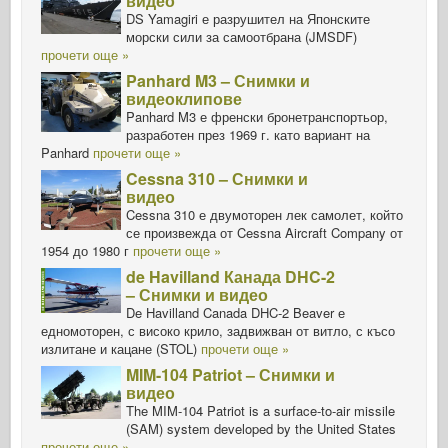
видео
DS Yamagiri е разрушител на Японските
морски сили за самоотбрана (JMSDF)
прочети още »
Panhard M3 – Снимки и
видеоклипове
Panhard M3 е френски бронетранспортьор,
разработен през 1969 г. като вариант на
Panhard
прочети още »
Cessna 310 – Снимки и
видео
Cessna 310 е двумоторен лек самолет, който
се произвежда от Cessna Aircraft Company от
1954 до 1980 г
прочети още »
de Havilland Канада DHC-2
– Снимки и видео
De Havilland Canada DHC-2 Beaver е
едномоторен, с високо крило, задвижван от витло, с късо
излитане и кацане (STOL)
прочети още »
MIM-104 Patriot – Снимки и
видео
The MIM-104 Patriot is a surface-to-air missile
(SAM) system developed by the United States
прочети още »