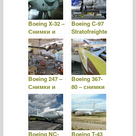
o
d
o
o
n
Boeing X-32 –
Boeing C-97
k
Снимки и
Stratofreighte
видеоклипо
r – снимки и
ве
видеоклипо
ве
Boeing 247 –
Boeing 367-
Снимки и
80 – снимки
видео
и видео
Boeing NC-
Boeing T-43