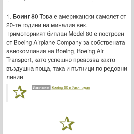
Военновъздушни сили
Модел AZ
1.
Боинг 80
Това е американски самолет от
Черно куче
20-те години на миналия век.
Тримоторният биплан Model 80 е построен
Bronco
от Boeing Airplane Company за собствената
Кибер-хоби
авиокомпания на Boeing, Boeing Air
Днепромодел
Transport, като успешно превозва както
въздушна поща, така и пътници по редовни
Дракон
линии.
Едуард
Boeing 80 в Уикипедия
Източник:
Модел на ЕТ
Фини форми
Сили на храбрия
ФриулМодел