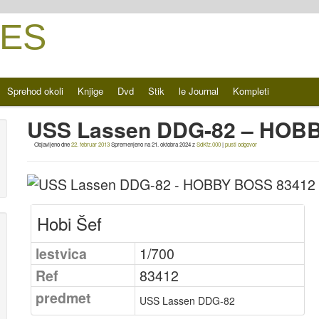
ES
Sprehod okoli
Knjige
Dvd
Stik
le Journal
Kompleti
USS Lassen DDG-82 – HOB
Objavljeno dne
22. februar 2013
Spremenjeno na
21. oktobra 2024
z
SdKfz.000
|
pusti odgovor
Hobi Šef
lestvica
1/700
Ref
83412
predmet
USS Lassen DDG-82