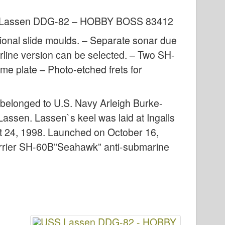
Lassen DDG-82 – HOBBY BOSS 83412
tional slide moulds. – Separate sonar due
terline version can be selected. – Two SH-
me plate – Photo-etched frets for
belonged to U.S. Navy Arleigh Burke-
Lassen. Lassen`s keel was laid at Ingalls
st 24, 1998. Launched on October 16,
carrier SH-60B”Seahawk” anti-submarine