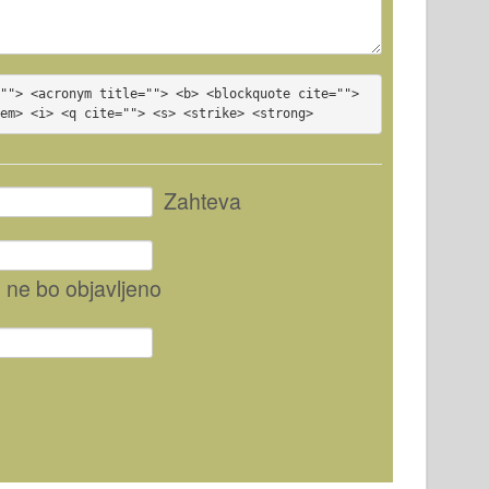
""> <acronym title=""> <b> <blockquote cite=""> 
<em> <i> <q cite=""> <s> <strike> <strong>
Zahteva
, ne bo objavljeno