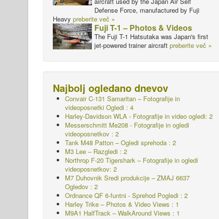
aircraft used by the Japan Air Self
Defense Force, manufactured by Fuji
Heavy
preberite več »
Fuji T-1 – Photos & Videos
The Fuji T-1 Hatsutaka was Japan's first
jet-powered trainer aircraft
preberite več »
Najbolj ogledano dnevov
Convair C-131 Samaritan – Fotografije in
videoposnetki Ogledi : 4
Harley-Davidson WLA - Fotografije in video ogledi: 2
Messerschmitt Me208 - Fotografije in ogledi
videoposnetkov : 2
Tank M48 Patton – Ogledi sprehoda : 2
M3 Lee – Razgledi : 2
Northrop F-20 Tigershark – Fotografije in ogledi
videoposnetkov: 2
M7 Duhovnik Sredi produkcije – ZMAJ 6637
Ogledov : 2
Ordnance QF 6-funtni - Sprehod Pogledi : 2
Harley Trike – Photos & Video Views : 1
M9A1 HalfTrack – WalkAround Views : 1