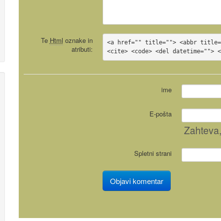
Te
Html
oznake in
<a href="" title=""> <abbr title=
atributi:
<cite> <code> <del datetime=""> 
ime
E-pošta
Zahteva
Spletni strani