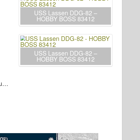
USS Lassen DDG-82 –
HOBBY BOSS 83412
USS Lassen DDG-82 –
HOBBY BOSS 83412
ou…