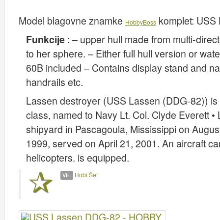
Model blagovne znamke
komplet:
USS 
HobbyBoss
Funkcije
: – upper hull made from multi-direc
to her sphere. – Either full hull version or wa
60B included – Contains display stand and na
handrails etc.
Lassen destroyer (USS Lassen (DDG-82)) is 
class, named to Navy Lt. Col. Clyde Everett • 
shipyard in Pascagoula, Mississippi on Augu
1999, served on April 21, 2001. An aircraft 
helicopters. is equipped.
Hobi Šef
Vir: