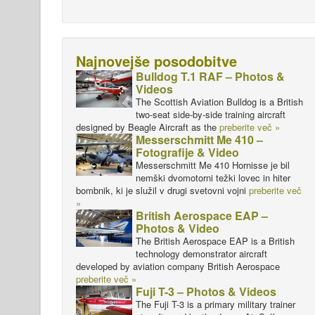
Najnovejše posodobitve
Bulldog T.1 RAF – Photos &
Videos
The Scottish Aviation Bulldog is a British
two-seat side-by-side training aircraft
designed by Beagle Aircraft as the
preberite več »
Messerschmitt Me 410 –
Fotografije & Video
Messerschmitt Me 410 Hornisse je bil
nemški dvomotorni težki lovec in hiter
bombnik, ki je služil v drugi svetovni vojni
preberite več
»
British Aerospace EAP –
Photos & Video
The British Aerospace EAP is a British
technology demonstrator aircraft
developed by aviation company British Aerospace
preberite več »
Fuji T-3 – Photos & Videos
The Fuji T-3 is a primary military trainer