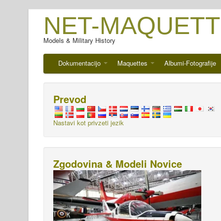
NET-MAQUETT
Models & Military History
Dokumentacijo
Maquettes
Albumi-Fotografije
Prevod
Nastavi kot privzeti jezik
Zgodovina & Modeli Novice