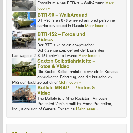
Fotoalbum eines BTR-70 - WalkAround
Mehr
lesen »
BTR-90 – WalkAround
BTR-90 is an 8×8 wheeled armored personnel
carrier developed in Russia
Mehr lesen »
BTR-152 – Fotos und
Videos
Der BTR-152 ist ein sowjetischer
Schützenpanzer, der auf der Basis des
Lastwagens ZIS-151 entwickelt wurde
Mehr lesen »
Sexton Selbstfahrlafette –
Fotos & Video
Die Sexton Selbstfahrlafette war ein in Kanada
entwickeltes Fahrzeug, das die britische 25-
Pfünder-Haubitze auf einer
Mehr lesen »
Buffalo MRAP – Photos &
Video
The Buffalo is a Mine-Resistant Ambush
Protected Vehicle built by Force Protection,
Inc., a division of General Dynamics
Mehr lesen »