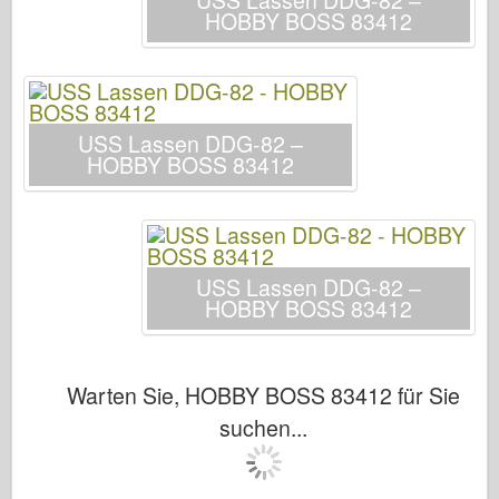
USS Lassen DDG-82 –
Italeri
HOBBY BOSS 83412
Legende
Meng Modell
Tamiya
USS Lassen DDG-82 –
Tristar
HOBBY BOSS 83412
Trompeter
Zvezda
Alben-Fotos
USS Lassen DDG-82 –
Walk Around
HOBBY BOSS 83412
Bücher
Dvds
Warten Sie, HOBBY BOSS 83412 für Sie
Kontakt
suchen...
le Journal
Die Kits