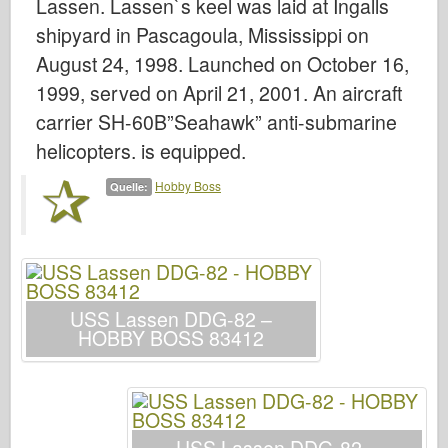
Lassen. Lassen`s keel was laid at Ingalls
Bronco
shipyard in Pascagoula, Mississippi on
Cyber-Hobby
August 24, 1998. Launched on October 16,
Dnepromodel
1999, served on April 21, 2001. An aircraft
Drachen
carrier SH-60B”Seahawk” anti-submarine
Eduard
helicopters. is equipped.
E.T.-Modell
Hobby Boss
Quelle:
Feine Formen
Forces of Valor
FriulModel
Hasegawa
USS Lassen DDG-82 –
Heller
HOBBY BOSS 83412
HobbyBoss
IBG-Modelle
Icm