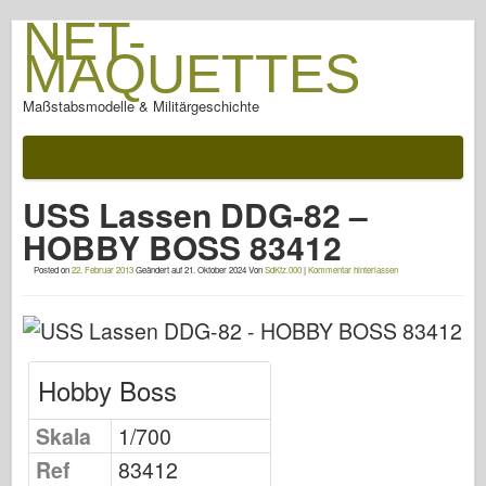
NET-
MAQUETTES
Maßstabsmodelle & Militärgeschichte
Dokumentation
Nach der Schlacht
USS Lassen DDG-82 –
AFV-Waffen
HOBBY BOSS 83412
Alliierte Achse
Posted on
22. Februar 2013
Geändert auf
21. Oktober 2024
Von
SdKfz.000
|
Kommentar hinterlassen
Rüstung FotoGalerie
Rüstung im Profil
Concord
Hobby Boss
Muttern & Schrauben
Neue Vorhut
Skala
1/700
Osprey-Modellierung
Ref
83412