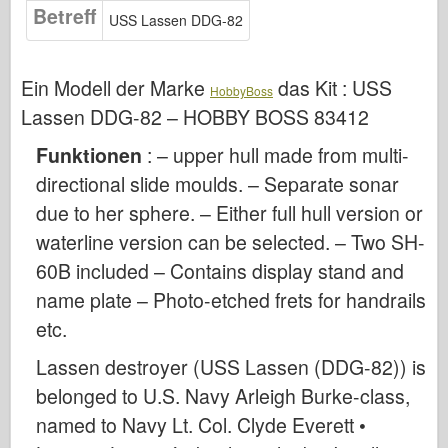
Osprey Publishing
Betreff
USS Lassen DDG-82
Squadron Signal
TankPower
Ein Modell der Marke
das Kit :
USS
HobbyBoss
Trucks & Tanks
Lassen DDG-82 – HOBBY BOSS 83412
Waffen-Arsenal
Funktionen
: – upper hull made from multi-
Wydawnictwo Militaria
directional slide moulds. – Separate sonar
Maquettes
due to her sphere. – Either full hull version or
Akademie
waterline version can be selected. – Two SH-
Ace-Modelle
60B included – Contains display stand and
name plate – Photo-etched frets for handrails
AFV Club
etc.
Airfix
Luftwaffe
Lassen destroyer (USS Lassen (DDG-82)) is
belonged to U.S. Navy Arleigh Burke-class,
AZ-Modell
named to Navy Lt. Col. Clyde Everett •
Schwarzer Hund