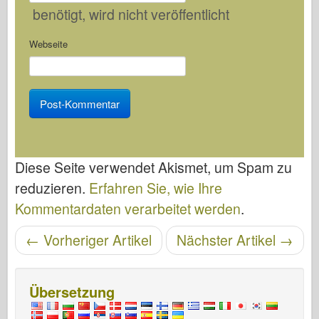
benötigt
, wird nicht veröffentlicht
Webseite
Diese Seite verwendet Akismet, um Spam zu
reduzieren.
Erfahren Sie, wie Ihre
Kommentardaten verarbeitet werden
.
Artikelnavigation
←
Vorheriger Artikel
Nächster Artikel
→
Übersetzung