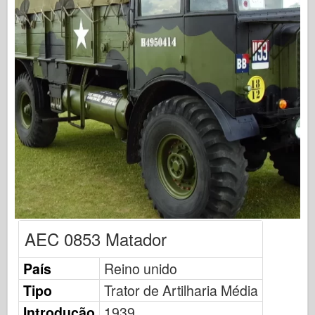
Bronco
Cyber-Hobby
Dnepromodel
Dragão
Eduard
Modelo E.T.
Moldes finos
Forças de Valor
FriulModel
Hasegawa
Heller
AEC 0853 Matador
HobbyBoss
País
Reino unido
Modelos IBG
Tipo
Trator de Artilharia Média
Icm
Introdução
1939