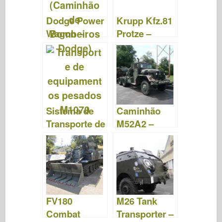
Dodge Power
Krupp Kfz.81
Wagon –
Protze –
Fotos e
Fotos e
Vídeos
Vídeos
Sistema de
Caminhão
Transporte de
M52A2 –
Equipamento
Fotos e Vídeo
s Pesados –
Fotos e
Vídeos
FV180
M26 Tank
Combat
Transporter –