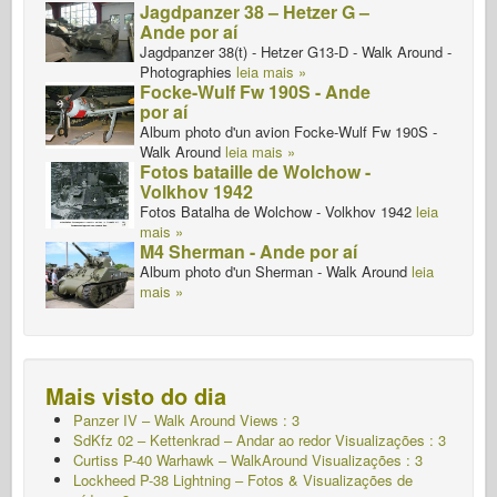
Jagdpanzer 38 – Hetzer G –
Ande por aí
Jagdpanzer 38(t) - Hetzer G13-D - Walk Around -
Photographies
leia mais »
Focke-Wulf Fw 190S - Ande
por aí
Album photo d'un avion Focke-Wulf Fw 190S -
Walk Around
leia mais »
Fotos bataille de Wolchow -
Volkhov 1942
Fotos Batalha de Wolchow - Volkhov 1942
leia
mais »
M4 Sherman - Ande por aí
Album photo d'un Sherman - Walk Around
leia
mais »
Mais visto do dia
Panzer IV – Walk Around Views : 3
SdKfz 02 – Kettenkrad – Andar ao redor Visualizações : 3
Curtiss P-40 Warhawk – WalkAround Visualizações : 3
Lockheed P-38 Lightning – Fotos & Visualizações de