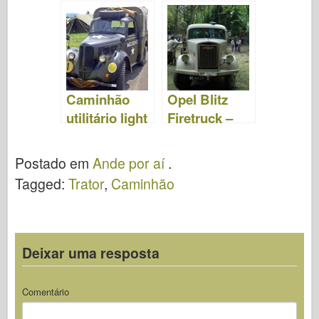
Engineer
Fotos e Vídeo
Tractor –
Fotos e Vídeo
Caminhão
Opel Blitz
utilitário light
Firetruck –
hillman -
Ande por aí
ande por aí
Postado em
Ande por aí
.
Tagged:
Trator
,
Caminhão
Deixar uma resposta
Comentário