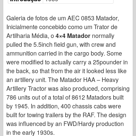
Italeri
Lenda
Galeria de fotos de um AEC 0853 Matador,
Modelo Meng
Inicialmente concebido como um Trator de
Tamiya
Artilharia Média, o
4×4 Matador
normally
Tristar
pulled the 5.5inch field gun, with crew and
Trompetista
ammunition carried in the cargo body. Some
were modified to actually carry a 25pounder in
Zvezda
the back, so that from the air it looked less like
Álbuns-Fotos
an artillery unit. The Matador HAA – Heavy
Ande por aí
Artillery Tractor was also produced, comprising
Livros
786 units out of a total of 8612 Matadors built
Dvds
by 1945. In addition, 400 chassis cabs were
Contato
built for towing trailers by the RAF. The design
le Journal
was influenced by an FWD/Hardy production
in the early 1930s.
Os Kits