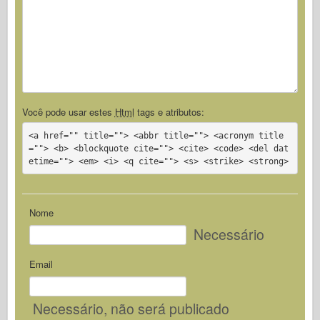
Você pode usar estes
Html
tags e atributos:
<a href="" title=""> <abbr title=""> <acronym title
=""> <b> <blockquote cite=""> <cite> <code> <del dat
etime=""> <em> <i> <q cite=""> <s> <strike> <strong>
Nome
Necessário
Email
Necessário
, não será publicado