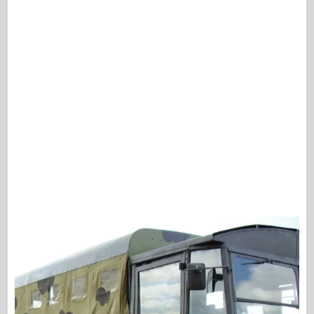
Editora Osprey
Sinal de Esquadrão
TankPower
Caminhões e Tanques
Waffen-Arsenal
Wydawnictwo Militaria
Maquettes
Academia
Modelos Ace
Clube AFV
Airfix
Força Aérea
Modelo AZ
Cão Preto