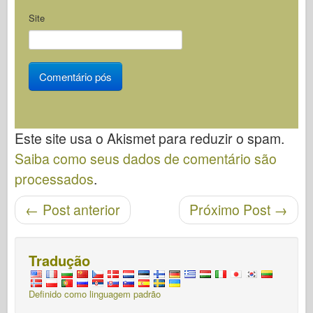
Site
Este site usa o Akismet para reduzir o spam.
Saiba como seus dados de comentário são
processados
.
Navegação pós
←
Post anterior
Próximo Post
→
Tradução
Definido como linguagem padrão