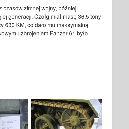
z czasów zimnej wojny, później
j generacji. Czołg miał masę 36,5 tony i
cy 630 KM, co dało mu maksymalną
wowym uzbrojeniem Panzer 61 było