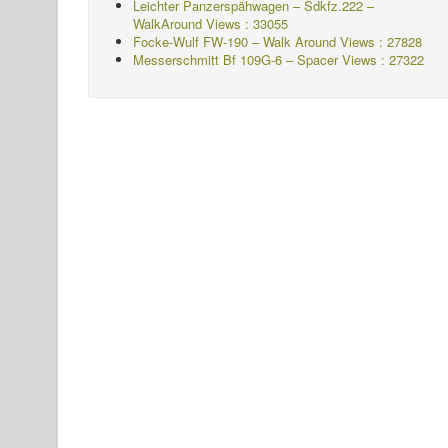
Leichter Panzerspähwagen – Sdkfz.222 –
WalkAround
Views : 33055
Focke-Wulf FW-190 – Walk Around Views : 27828
Messerschmitt Bf 109G-6 – Spacer
Views : 27322