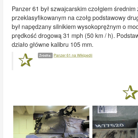
Panzer 61 był szwajcarskim czołgiem średnim 
przeklasyfikowanym na czołg podstawowy drugie
był napędzany silnikiem wysokoprężnym o mo
prędkość drogową 31 mph (50 km / h). Podsta
działo główne kalibru 105 mm.
Panzer 61 na Wikipedii
Źródła: