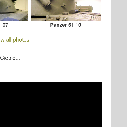
1 07
Panzer 61 10
ew all photos
iebie...