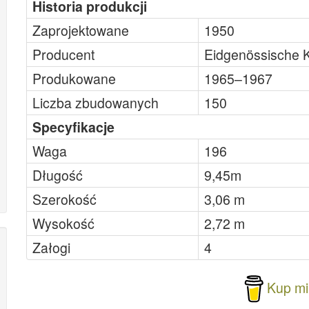
Historia produkcji
Zaprojektowane
1950
Producent
Eidgenössische K
Produkowane
1965–1967
Liczba zbudowanych
150
Specyfikacje
Waga
196
Długość
9,45m
Szerokość
3,06 m
Wysokość
2,72 m
Załogi
4
Kup mi