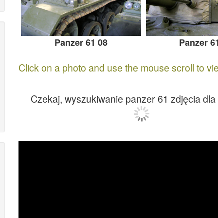
Panzer 61 08
Panzer 6
Click on a photo and use the mouse scroll to vi
Czekaj, wyszukiwanie panzer 61 zdjęcia dla C