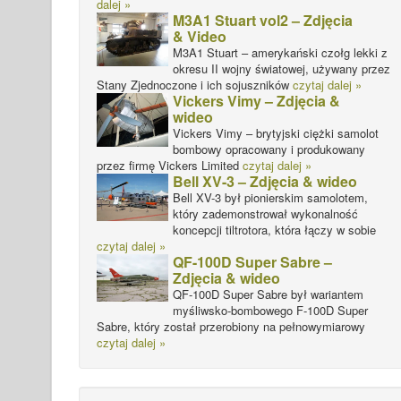
dalej »
M3A1 Stuart vol2 – Zdjęcia
& Video
M3A1 Stuart – amerykański czołg lekki z
okresu II wojny światowej, używany przez
Stany Zjednoczone i ich sojuszników
czytaj dalej »
Vickers Vimy – Zdjęcia &
wideo
Vickers Vimy – brytyjski ciężki samolot
bombowy opracowany i produkowany
przez firmę Vickers Limited
czytaj dalej »
Bell XV-3 – Zdjęcia & wideo
Bell XV-3 był pionierskim samolotem,
który zademonstrował wykonalność
koncepcji tiltrotora, która łączy w sobie
czytaj dalej »
QF-100D Super Sabre –
Zdjęcia & wideo
QF-100D Super Sabre był wariantem
myśliwsko-bombowego F-100D Super
Sabre, który został przerobiony na pełnowymiarowy
czytaj dalej »