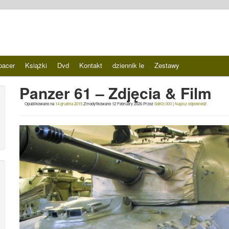
pacer
Książki
Dvd
Kontakt
dziennik le
Zestawy
Panzer 61 – Zdjęcia & Film
Opublikowano na
14 grudnia 2015
Zmodyfikowano
12 February 2026
Przez
SdKfz.000
|
Napisz odpowiedź