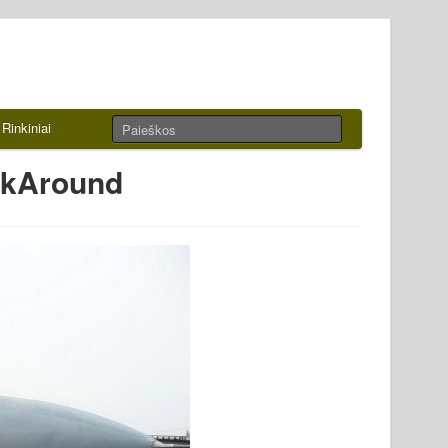
Rinkiniai
lkAround