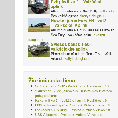
PzKpfw II vol2 – Vaikščioti
aplink
Albumo nuotrauka - Char PzKpfw II vol2 -
Pasivaikščiojimas
skaityti daugiau »
Hawker jūros Fury FBII vol2
– Vaikščioti Aplink
Albumo nuotrauka d'un Chasseur Hawker
Sea Fury - Vaikščioti aplink
skaityti
daugiau »
Šviesos bakas T-50 -
vaikščiokite aplink
Photo album of a Light Tank T-50 - Walk
Around
skaityti daugiau »
Žiūrimiausia diena
SdKfz 9 Famo Vol2 - WalkAround
Peržiūros : 16
"Grumman A-6A" įsibrovėlis - nuotraukos ir vaizdo
įrašų peržiūros: 10
PzKpfw II vol2 – Vaikščioti aplink
Peržiūros : 9
M36 tank destroyer – Photos & Videos Views : 8
Lockheed S-3 Viking – Photos & Video Views : 8
USS Albacore – Photos & Videos Views : 8