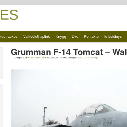
ES
Nuotraukos
Vaikščioti aplink
Knygų
Dvd
Kontakto
le Leidinys
Grumman F-14 Tomcat – Wa
Užregistruota
2012 m. spalio 23 d.
Modifikuota
7 October 2025
prie
SdKfz.000
|
1
Atsakyti