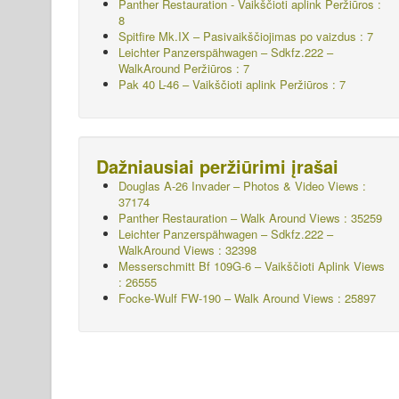
Panther Restauration - Vaikščioti aplink Peržiūros :
8
Spitfire Mk.IX – Pasivaikščiojimas po vaizdus : 7
Leichter Panzerspähwagen – Sdkfz.222 –
WalkAround
Peržiūros : 7
Pak 40 L-46 – Vaikščioti aplink
Peržiūros : 7
Dažniausiai peržiūrimi įrašai
Douglas A-26 Invader – Photos & Video Views :
37174
Panther Restauration – Walk Around Views : 35259
Leichter Panzerspähwagen – Sdkfz.222 –
WalkAround
Views : 32398
Messerschmitt Bf 109G-6 – Vaikščioti Aplink
Views
: 26555
Focke-Wulf FW-190 – Walk Around Views : 25897