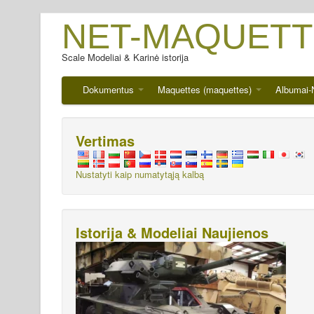
NET-MAQUETT
Scale Modeliai & Karinė istorija
Dokumentus
Maquettes (maquettes)
Albumai-
Vertimas
Nustatyti kaip numatytąją kalbą
Istorija & Modeliai Naujienos