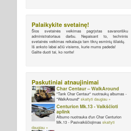
Palaikykite svetainę!
Šios svetainės veikimas pagrįstas savanorišku
administratoriaus darbu. Nepaisant to, techninis
svetainės veikimas reikalauja tam tikrų esminių išlaidų.
Iš anksto labai ačiū visiems, kurie mums padeda!
Galite duoti tai, ko norite!
Paskutiniai atnaujinimai
Char Centaur – WalkAround
"Tank Char Centaur" nuotraukų albumas -
"WalkAround"
skaityti daugiau »
Centurion Mk.13 - Vaikščioti
aplink
Albumo nuotrauka d'un Char Centurion
Mk.13 - Pasivaikščiojimas
skaityti
daugiau »