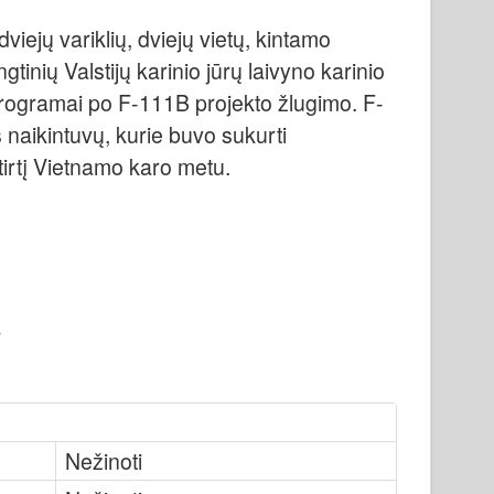
dviejų variklių, dviejų vietų, kintamo
inių Valstijų karinio jūrų laivyno karinio
programai po F-111B projekto žlugimo. F-
 naikintuvų, kurie buvo sukurti
tirtį Vietnamo karo metu.
Nežinoti