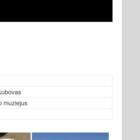
akubovas
o muziejus