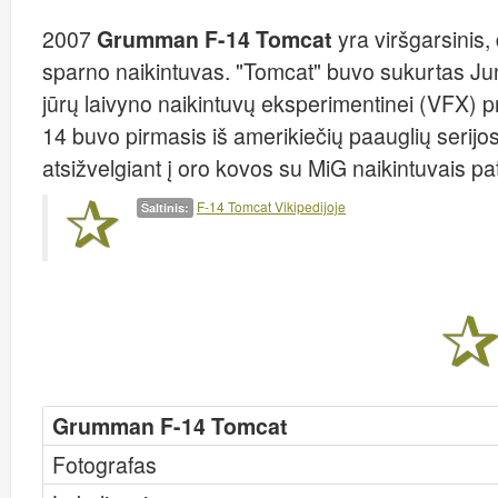
2007
Grumman F-14 Tomcat
yra viršgarsinis, 
sparno naikintuvas. "Tomcat" buvo sukurtas Jungt
jūrų laivyno naikintuvų eksperimentinei (VFX) 
14 buvo pirmasis iš amerikiečių paauglių serijos
atsižvelgiant į oro kovos su MiG naikintuvais pa
F-14 Tomcat Vikipedijoje
Šaltinis:
Grumman F-14 Tomcat
Fotografas