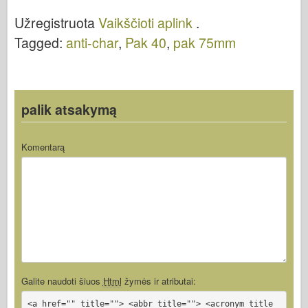
b
ar
st
r
d
t
Užregistruota
Vaikščioti aplink
.
o
d
o
Tagged:
anti-char
,
Pak 40
,
pak 75mm
o
n
k
palik atsakymą
Komentarą
Galite naudoti šiuos
Html
žymės ir atributai:
<a href="" title=""> <abbr title=""> <acronym title