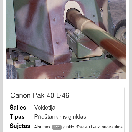
Osprey leidyba
Eskadrono signalas
Tankpower
Sunkvežimiai ir cisternos
Waffen-Arsenalas
Wydawnictwo Militaria
Maquettes (maquettes)
Akademija
Ace modeliai
AFV klubas
Canon Pak 40 L-46
Airfix
Šalies
Vokietija
Oro pajėgos
Tipas
Prieštankinis ginklas
AZ modelis
Sujetas
Juodasis šuo
Albumas
ginklo "Pak 40 L-46" nuotraukos
124