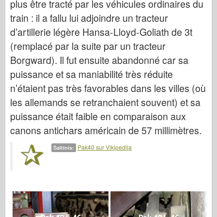
plus être tracté par les véhicules ordinaires du
Italeri
train : il a fallu lui adjoindre un tracteur
Legenda
d’artillerie légère Hansa-Lloyd-Goliath de 3t
Meng modelis
(remplacé par la suite par un tracteur
Tamiya
Borgward). Il fut ensuite abandonné car sa
Tristar
puissance et sa maniabilité très réduite
Trimitininkas
n’étaient pas très favorables dans les villes (où
Zvezda
les allemands se retranchaient souvent) et sa
Albumai-Nuotraukos
puissance était faible en comparaison aux
canons antichars américain de 57 millimètres.
Vaikščioti aplink
Knygų
Pak40 sur Vikipedija
Šaltinis:
Dvd
Kontakto
le Leidinys
Rinkiniai