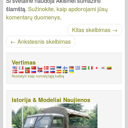
Ši svetainė naudoja Akismet sumažinti
šlamštą.
Sužinokite, kaip apdorojami jūsų
komentarų duomenys
.
Skelbti naršymą
Kitas skelbimas
→
←
Ankstesnis skelbimas
Vertimas
Nustatyti kaip numatytąją kalbą
Istorija & Modeliai Naujienos