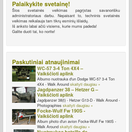
Palaikykite svetainę!
Šios svetainės veikimas pagrįstas savanorišku
administratoriaus darbu. Nepaisant to, techninis svetainės
veikimas reikalauja tam tikrų esminių išlaidų.
Iš anksto labai ačiū visiems, kurie mums padeda!
Galite duoti tai, ko norite!
Paskutiniai atnaujinimai
WC-57 3-4 Ton 4X4 –
Vaikščioti aplink
Albumo nuotrauka d'un Dodge WC-57 3-4 Ton
4X4 - Walk Around
skaityti daugiau »
Jagdpanzer 38 – Hetzer G –
Vaikščioti aplink
Jagdpanzer 38(t) - Hetzer G13-D - Walk Around -
Photographies
skaityti daugiau »
Focke-Wulf Fw 190S -
Vaikščioti aplink
Album photo d'un avion Focke-Wulf Fw 190S -
Walk Around
skaityti daugiau »
Nuotraukos bataille de