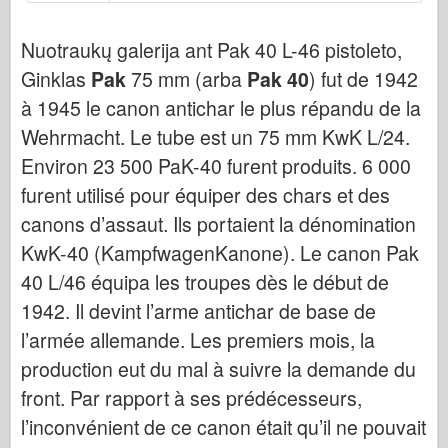
Bronco
Kibernetinis hobis
Nuotraukų galerija ant Pak 40 L-46 pistoleto,
Dnepromodelis
Ginklas
Pak
75 mm (arba
Pak 40
) fut de 1942
à 1945 le canon antichar le plus répandu de la
Drakonas
Wehrmacht. Le tube est un 75 mm KwK L/24.
Eduardas
Environ 23 500 PaK-40 furent produits. 6 000
E.T. Modelis
furent utilisé pour équiper des chars et des
Smulkios pelėsiai
canons d’assaut. Ils portaient la dénomination
Valoro pajėgos
KwK-40 (KampfwagenKanone). Le canon Pak
Friulmodel
40 L/46 équipa les troupes dès le début de
Hasegawa provincija
1942. Il devint l’arme antichar de base de
Heleris
l’armée allemande. Les premiers mois, la
HobbyBoss provincija
production eut du mal à suivre la demande du
front. Par rapport à ses prédécesseurs,
IBG modeliai
l’inconvénient de ce canon était qu’il ne pouvait
Tcm