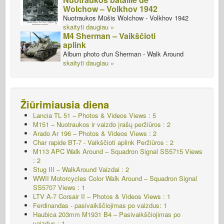
Wolchow – Volkhov 1942
Nuotraukos Mūšis Wolchow - Volkhov 1942
skaityti daugiau »
M4 Sherman – Vaikščioti
aplink
Album photo d'un Sherman - Walk Around
skaityti daugiau »
Žiūrimiausia diena
Lancia TL 51 – Photos & Videos Views : 5
M151 – Nuotraukos ir vaizdo įrašų peržiūros : 2
Arado Ar 196 – Photos & Videos Views : 2
Char rapide BT-7 - Vaikščioti aplink
Peržiūros : 2
M113 APC Walk Around – Squadron Signal SS5715 Views
: 2
Stug III – WalkAround Vaizdai : 2
WWII Motorcycles Color Walk Around – Squadron Signal
SS5707 Views : 1
LTV A-7 Corsair II – Photos & Videos Views : 1
Ferdinandas - pasivaikščiojimas po vaizdus: 1
Haubica 203mm M1931 B4 – Pasivaikščiojimas po
vaizdus : 1