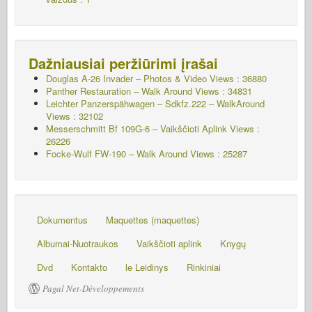
Dažniausiai peržiūrimi įrašai
Douglas A-26 Invader – Photos & Video Views : 36880
Panther Restauration – Walk Around Views : 34831
Leichter Panzerspähwagen – Sdkfz.222 – WalkAround
Views : 32102
Messerschmitt Bf 109G-6 – Vaikščioti Aplink
Views :
26226
Focke-Wulf FW-190 – Walk Around Views : 25287
Dokumentus
Maquettes (maquettes)
Albumai-Nuotraukos
Vaikščioti aplink
Knygų
Dvd
Kontakto
le Leidinys
Rinkiniai
Pagal Net-Développements