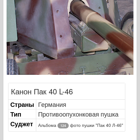
Сигнал эскадрильи
ТанкВласть
Грузовики и танки
Ваффен-Арсенал
Wydawnictwo Милитария
Макеты
Академии
Модели тузов
Клуб AFV
Канон Пак 40 L-46
Airfix
Страны
Германия
Ввс
Тип
Противоопухонковая пушка
Модель АЗ
Суджет
Черная собака
Альбома
фото пушки "Пак 40 Л-46"
124
Бронко