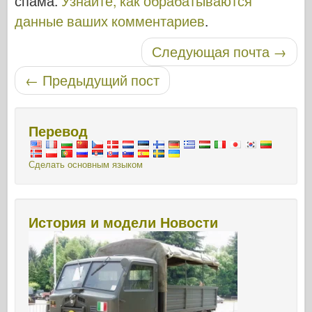
спама.
Узнайте, как обрабатываются
данные ваших комментариев
.
Навигация по записям
Следующая почта
→
←
Предыдущий пост
Перевод
Сделать основным языком
История и модели Новости