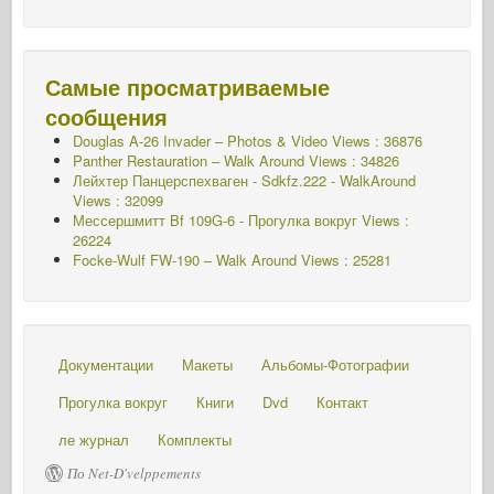
Самые просматриваемые
сообщения
Douglas A-26 Invader – Photos & Video Views : 36876
Panther Restauration – Walk Around Views : 34826
Лейхтер Панцерспехваген - Sdkfz.222 - WalkAround
Views : 32099
Мессершмитт Bf 109G-6 - Прогулка вокруг
Views :
26224
Focke-Wulf FW-190 – Walk Around Views : 25281
Документации
Макеты
Альбомы-Фотографии
Прогулка вокруг
Книги
Dvd
Контакт
ле журнал
Комплекты
По Net-D'velppements