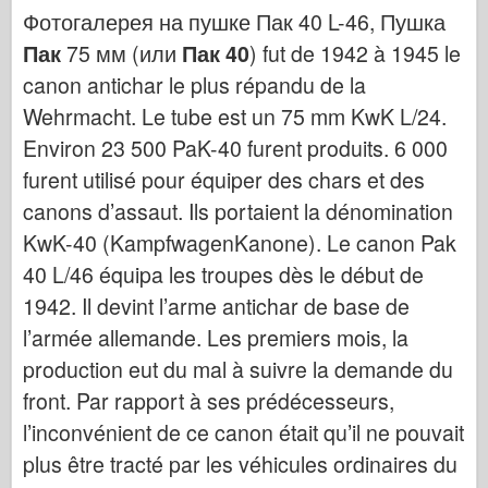
Кибер-хобби
Фотогалерея на пушке Пак 40 L-46, Пушка
Днепромодель
Пак
75 мм (или
Пак 40
) fut de 1942 à 1945 le
canon antichar le plus répandu de la
Дракона
Wehrmacht. Le tube est un 75 mm KwK L/24.
Эдуард
Environ 23 500 PaK-40 furent produits. 6 000
E.T. Модель
furent utilisé pour équiper des chars et des
Тонкие формы
canons d’assaut. Ils portaient la dénomination
Силы доблести
KwK-40 (KampfwagenKanone). Le canon Pak
ФриулМодель
40 L/46 équipa les troupes dès le début de
Хасэгава
1942. Il devint l’arme antichar de base de
Хеллер
l’armée allemande. Les premiers mois, la
ХоббиБос
production eut du mal à suivre la demande du
front. Par rapport à ses prédécesseurs,
Модели IBG
l’inconvénient de ce canon était qu’il ne pouvait
Jc.
plus être tracté par les véhicules ordinaires du
Италери