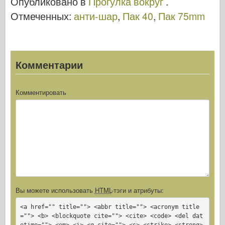
Опубликовано в
Прогулка вокруг
.
o
d
o
Отмеченных:
анти-шар
,
Пак 40
,
Пак 75mm
o
n
k
Комментарии
Комментировать
Вы можете использовать
HTML
-тэги и атрибуты:
<a href="" title=""> <abbr title=""> <acronym title
=""> <b> <blockquote cite=""> <cite> <code> <del dat
etime=""> <em> <i> <q cite=""> <s> <strike> <strong>