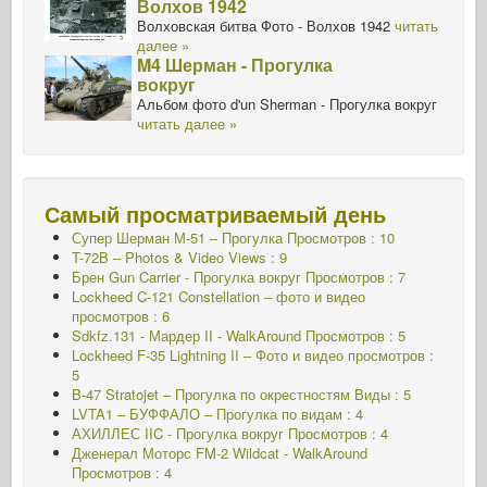
Волхов 1942
Волховская битва Фото - Волхов 1942
читать
далее »
M4 Шерман - Прогулка
вокруг
Альбом фото d'un Sherman - Прогулка вокруг
читать далее »
Самый просматриваемый день
Супер Шерман М-51 – Прогулка Просмотров : 10
T-72B – Photos & Video Views : 9
Брен Gun Carrier - Прогулка вокруг
Просмотров : 7
Lockheed C-121 Constellation – фото и видео
просмотров : 6
Sdkfz.131 - Мардер II - WalkAround
Просмотров : 5
Lockheed F-35 Lightning II – Фото и видео просмотров :
5
B-47 Stratojet – Прогулка по окрестностям Виды : 5
LVTA1 – БУФФАЛО – Прогулка по видам : 4
АХИЛЛЕС IIC - Прогулка вокруг
Просмотров : 4
Дженерал Моторс FM-2 Wildcat - WalkAround
Просмотров : 4