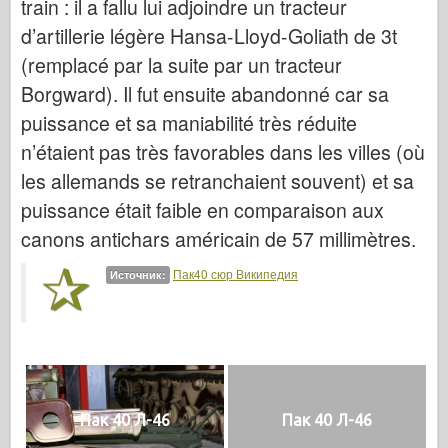
train : il a fallu lui adjoindre un tracteur
Легенда
d’artillerie légère Hansa-Lloyd-Goliath de 3t
Менг Модель
(remplacé par la suite par un tracteur
Тамия
Borgward). Il fut ensuite abandonné car sa
Tristar
puissance et sa maniabilité très réduite
Трубач
n’étaient pas très favorables dans les villes (où
Звезда
les allemands se retranchaient souvent) et sa
Альбомы-Фотографии
puissance était faible en comparaison aux
canons antichars américain de 57 millimètres.
Прогулка вокруг
Книги
Пак40 сюр Википедия
Источник:
Dvd
Контакт
ле журнал
Комплекты
Пак 40 Л-46
Пак 40 Л-46