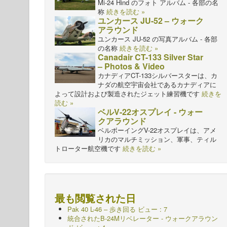
Mi-24 Hind のフォト アルバム - 各部の名
称
続きを読む »
ユンカース JU-52 – ウォーク
アラウンド
ユンカース JU-52 の写真アルバム - 各部
の名称
続きを読む »
Canadair CT-133 Silver Star
– Photos & Video
カナディアCT-133シルバースターは、カ
ナダの航空宇宙会社であるカナディアに
よって設計および製造されたジェット練習機です
続きを
読む »
ベルV-22オスプレイ - ウォー
クアラウンド
ベルボーイングV-22オスプレイは、アメ
リカのマルチミッション、軍事、ティル
トローター航空機です
続きを読む »
最も閲覧された日
Pak 40 L-46 – 歩き回る
ビュー : 7
統合されたB-24Mリベレーター - ウォークアラウン