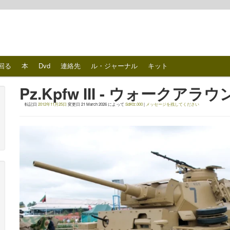
回る
本
Dvd
連絡先
ル・ジャーナル
キット
Pz.Kpfw III - ウォークアラ
転記日
2012年11月25日
変更日
21 March 2026
によって
SdKfz.000
|
メッセージを残してください