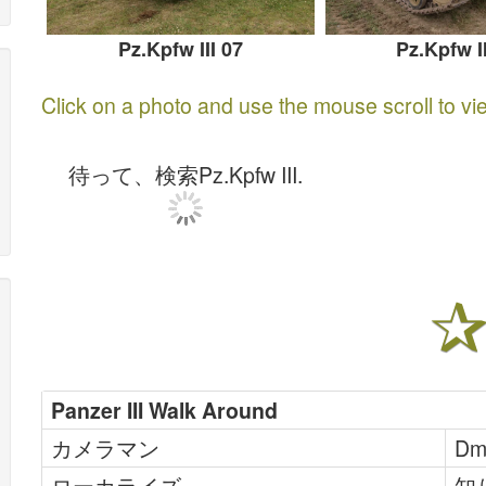
Pz.Kpfw III 07
Pz.Kpfw II
Click on a photo and use the mouse scroll to vi
待って、検索Pz.Kpfw III.
Panzer III Walk Around
カメラマン
Dmi
ローカライズ
知