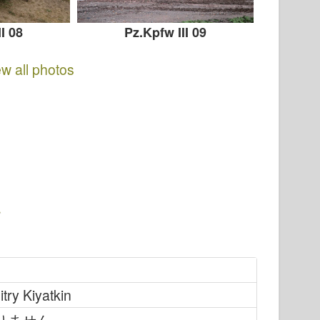
I 08
Pz.Kpfw III 09
ew all photos
try Kiyatkin
りません