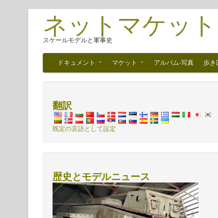
ネットマケット
スケールモデルと軍事史
ドキュメント
マケット
アルバム-写真
歩き
翻訳
既定の言語として設定
歴史とモデルニュース