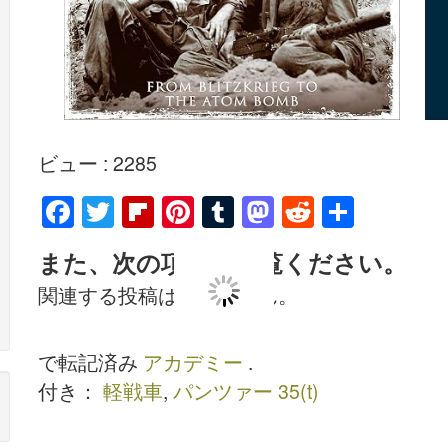
ビュー : 2285
F
T
Fl
Pi
T
M
R
S
a
wi
ip
nt
u
a
e
h
また、次の項目もご覧ください。
c
tt
b
er
m
st
d
ar
関連する投稿はありません。
e
er
o
e
bl
o
di
e
b
ar
st
r
d
t
で転記済み
アカデミー
.
o
d
o
付き：
軽戦車
,
パンツァー 35(t)
o
n
k