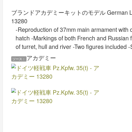
ブランドアカデミーキットのモデル
German L
13280
-Reproduction of 37mm main armament with o
hatch -Markings of both French and Russian f
of turret, hull and river -Two figures included
アカデミー
ソース：