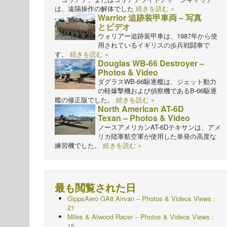
は、遠隔操作の解体でした
続きを読む »
Warrior 追跡装甲車両 – 写真
とビデオ
ウォリアー追跡装甲車は、1987年から使
用されているイギリスの歩兵戦闘車で
す。
続きを読む »
Douglas WB-66 Destroyer –
Photos & Video
ダグラスWB-66駆逐艦は、ジェット動力
の軽爆撃機および偵察機であるB-66駆逐
艦の修正版でした。
続きを読む »
North American AT-6D
Texan – Photos & Video
ノースアメリカンAT-6Dテキサンは、アメ
リカ陸軍航空軍が使用した単発の高度な
練習機でした。
続きを読む »
最も閲覧された日
GippsAero GA8 Airvan – Photos & Videos Views :
21
Miles & Atwood Racer – Photos & Videos Views :
15