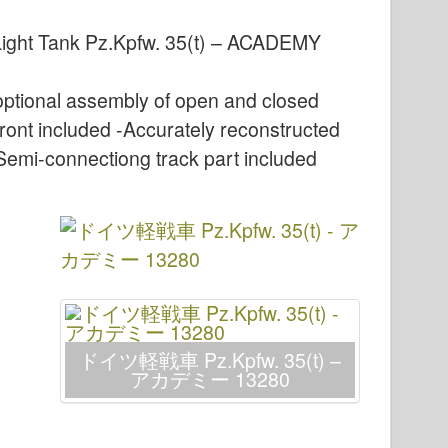
ight Tank Pz.Kpfw. 35(t) – ACADEMY
ptional assembly of open and closed
ront included -Accurately reconstructed
 -Semi-connectiong track part included
ドイツ軽戦車 Pz.Kpfw. 35(t) –
アカデミー 13280