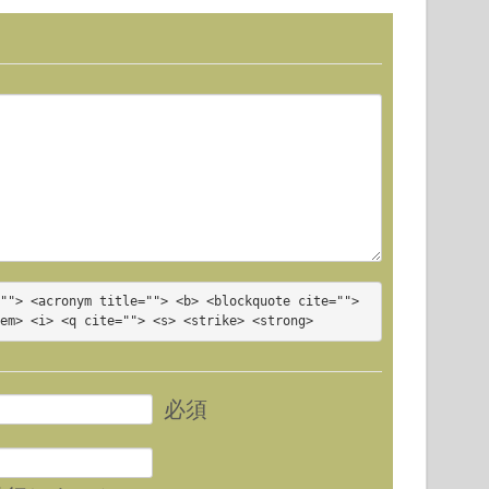
""> <acronym title=""> <b> <blockquote cite=""> 
<em> <i> <q cite=""> <s> <strike> <strong>
必須