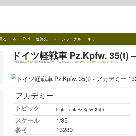
回る
本
Dvd
連絡先
ル・ジャーナル
キット
ドイツ軽戦車 Pz.Kpfw. 35(t)
転記日
2013年5月12日
変更日
2024年11月27日
によって
SdKfz.000
|
メッセージを残してください
アカデミー
トピック
Light Tank Pz.Kpfw. 35(t)
スケール
1/35
参考
13280