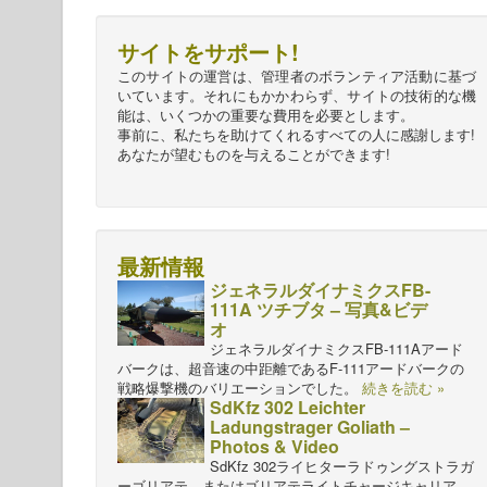
サイトをサポート!
このサイトの運営は、管理者のボランティア活動に基づ
いています。それにもかかわらず、サイトの技術的な機
能は、いくつかの重要な費用を必要とします。
事前に、私たちを助けてくれるすべての人に感謝します!
あなたが望むものを与えることができます!
最新情報
ジェネラルダイナミクスFB-
111A ツチブタ – 写真&ビデ
オ
ジェネラルダイナミクスFB-111Aアード
バークは、超音速の中距離であるF-111アードバークの
戦略爆撃機のバリエーションでした。
続きを読む »
SdKfz 302 Leichter
Ladungstrager Goliath –
Photos & Video
SdKfz 302ライヒターラドゥングストラガ
ーゴリアテ、またはゴリアテライトチャージキャリア