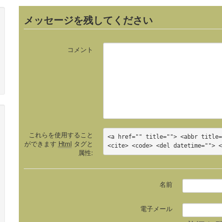
メッセージを残してください
コメント
これらを使用すること
<a href="" title=""> <abbr title=
ができます
Html
タグと
<cite> <code> <del datetime=""> 
属性:
名前
電子メール