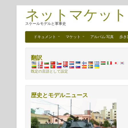
ネットマケット
スケールモデルと軍事史
ドキュメント
マケット
アルバム-写真
歩き
翻訳
既定の言語として設定
歴史とモデルニュース