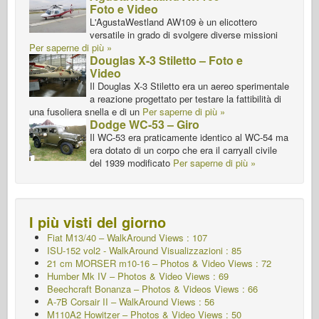
Foto e Video
L'AgustaWestland AW109 è un elicottero
versatile in grado di svolgere diverse missioni
Per saperne di più »
Douglas X-3 Stiletto – Foto e
Video
Il Douglas X-3 Stiletto era un aereo sperimentale
a reazione progettato per testare la fattibilità di
una fusoliera snella e di un
Per saperne di più »
Dodge WC-53 – Giro
Il WC-53 era praticamente identico al WC-54 ma
era dotato di un corpo che era il carryall civile
del 1939 modificato
Per saperne di più »
I più visti del giorno
Fiat M13/40 – WalkAround Views : 107
ISU-152 vol2 - WalkAround
Visualizzazioni : 85
21 cm MORSER m10-16 – Photos & Video Views : 72
Humber Mk IV – Photos & Video Views : 69
Beechcraft Bonanza – Photos & Videos Views : 66
A-7B Corsair II – WalkAround Views : 56
M110A2 Howitzer – Photos & Video Views : 50