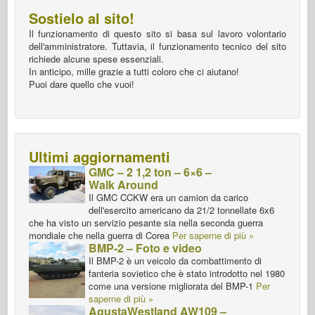
Sostielo al sito!
Il funzionamento di questo sito si basa sul lavoro volontario
dell'amministratore. Tuttavia, il funzionamento tecnico del sito
richiede alcune spese essenziali.
In anticipo, mille grazie a tutti coloro che ci aiutano!
Puoi dare quello che vuoi!
Ultimi aggiornamenti
GMC – 2 1,2 ton – 6×6 –
Walk Around
Il GMC CCKW era un camion da carico
dell'esercito americano da 21/2 tonnellate 6x6
che ha visto un servizio pesante sia nella seconda guerra
mondiale che nella guerra di Corea
Per saperne di più »
BMP-2 – Foto e video
Il BMP-2 è un veicolo da combattimento di
fanteria sovietico che è stato introdotto nel 1980
come una versione migliorata del BMP-1
Per
saperne di più »
AgustaWestland AW109 –