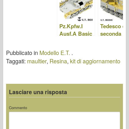
MODELLO
mondiale II -
E35-091
RB
E.T.MODEL
E35-117
Pz.Kpfw.I
Tedesco del
Ausf.A Basic
seconda
- E.T.MODEL
guerra
ET35-072
mondiale 7
Pubblicato in
Modello E.T.
.
cm Pak 40/
Taggati:
maultier
,
Resina
,
kit di aggiornamento
auf RSO –
E.T.MODEL
ET35-070
Lasciare una risposta
Commento