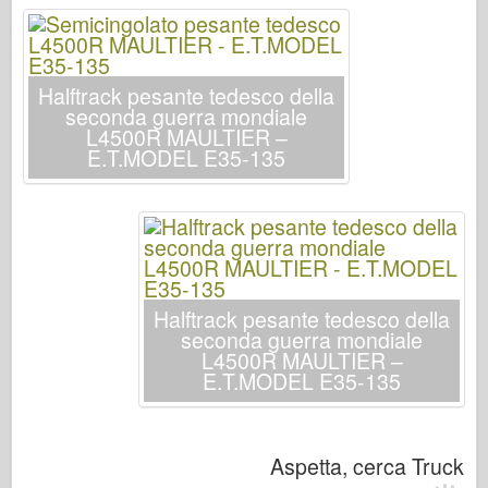
Italeri
Leggenda
Modello Meng
Halftrack pesante tedesco della
seconda guerra mondiale
Tamiya
L4500R MAULTIER –
Tristar
E.T.MODEL E35-135
Trombettista
Zvezda
Album-Foto
Passeggiare
Halftrack pesante tedesco della
Libri
seconda guerra mondiale
L4500R MAULTIER –
Dvd
E.T.MODEL E35-135
Contattare
Rivista
Aspetta, cerca Truck Mau
I kit