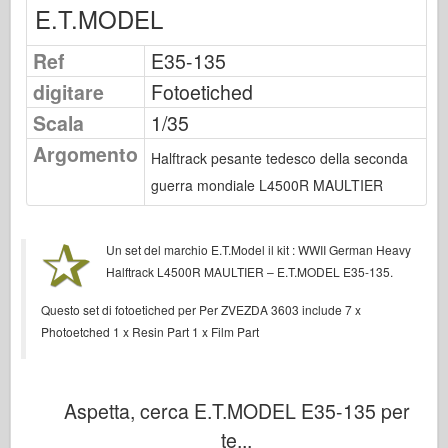
E.T.MODEL
Osprey Publishing
Segnale squadrone
Ref
E35-135
Potenza del serbatoio
digitare
Fotoetiched
Camion & Carri armati
Scala
1/35
Waffen-Arsenal
Argomento
Halftrack pesante tedesco della seconda
Wydawnictwo Militaria
guerra mondiale L4500R MAULTIER
Maquettes
Accademia
Un set del marchio E.T.Model il kit :
WWII German Heavy
Modelli ace
Halftrack L4500R MAULTIER – E.T.MODEL E35-135
.
AFV Club
Questo set di fotoetiched per Per ZVEZDA 3603 include 7 x
Airfix
Photoetched 1 x Resin Part 1 x Film Part
Aeronautica
Modello AZ
Aspetta, cerca E.T.MODEL E35-135 per
Cane Nero
te...