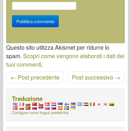
Questo sito utilizza Akismet per ridurre lo
spam.
Scopri come vengono elaborati i dati dei
tuoi commenti
.
Navigazione post
←
Post precedente
Post successivo
→
Traduzione
Configura come lingua predefinita