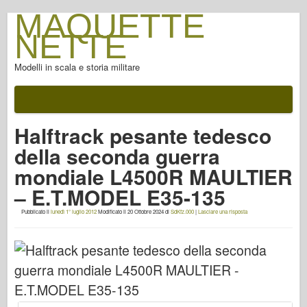
MAQUETTE
NETTE
Modelli in scala e storia militare
Documentazione
Dopo la battaglia
Halftrack pesante tedesco
Armi AFV
della seconda guerra
Asse alleato
mondiale L4500R MAULTIER
FotoGallery armatura
– E.T.MODEL E35-135
Armatura di profilo
Pubblicato il
lunedì 1° luglio 2012
Modificato il
20 Ottobre 2024
di
SdKfz.000
|
Lasciare una risposta
Concord
Dadi & Bulloni
Nuova Avanguardia
Modellazione di Osprey