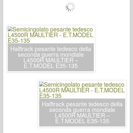
Bronco
Cyber-Hobby
Dnepromodello
Drago
Eduard
Halftrack pesante tedesco della
Modello E.T.
seconda guerra mondiale
L4500R MAULTIER –
Stampi fini
E.T.MODEL E35-135
Forze del Valore
Friulmodel
Hasegawa
Heller
Halftrack pesante tedesco della
HobbyBoss
seconda guerra mondiale
L4500R MAULTIER –
Modelli IBG
E.T.MODEL E35-135
Icm