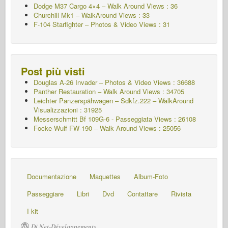
Dodge M37 Cargo 4×4 – Walk Around Views : 36
Churchill Mk1 – WalkAround Views : 33
F-104 Starfighter – Photos & Video Views : 31
Post più visti
Douglas A-26 Invader – Photos & Video Views : 36688
Panther Restauration – Walk Around Views : 34705
Leichter Panzerspähwagen – Sdkfz.222 – WalkAround
Visualizzazioni : 31925
Messerschmitt Bf 109G-6 - Passeggiata
Views : 26108
Focke-Wulf FW-190 – Walk Around Views : 25056
Documentazione
Maquettes
Album-Foto
Passeggiare
Libri
Dvd
Contattare
Rivista
I kit
Di Net-Développements