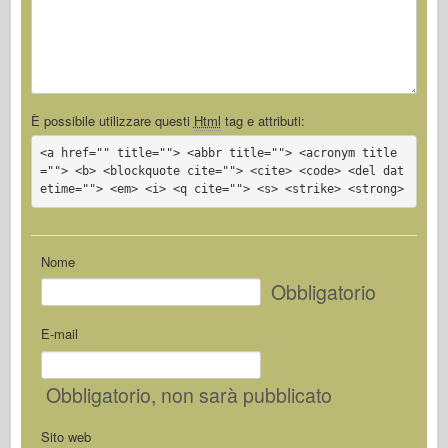
È possibile utilizzare questi
Html
tag e attributi:
<a href="" title=""> <abbr title=""> <acronym title
=""> <b> <blockquote cite=""> <cite> <code> <del dat
etime=""> <em> <i> <q cite=""> <s> <strike> <strong>
Nome
Obbligatorio
E-mail
Obbligatorio
, non sarà pubblicato
Sito web