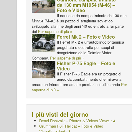
da 130 mm M1954 (M-46) –
Foto e Video
Il cannone da campo trainato da 130 mm
M1954 (M-46) è un pezzo di artiglieria sovietico
sviluppato alla fine degli anni '40 ed entrato a far parte
del
Per saperne di più »
Ferret Mk 2 – Foto e Video
Il Ferret Mk 2 è un'autoblindo britannica
progettata e costruita per scopi di
ricognizione dalla Daimler Motor
Company.
Per saperne di più »
Fisher P-75 Eagle – Foto e
Video
Il Fisher P-75 Eagle era un progetto di
aereo da combattimento che mirava a
creare un intercettore ad alte prestazioni utilizzando
Per
saperne di più »
I più visti del giorno
Denel Rooivalk – Photos & Videos Views : 4
Grumman F6F Hellcat – Foto e Video
Visualizzazioni : 3