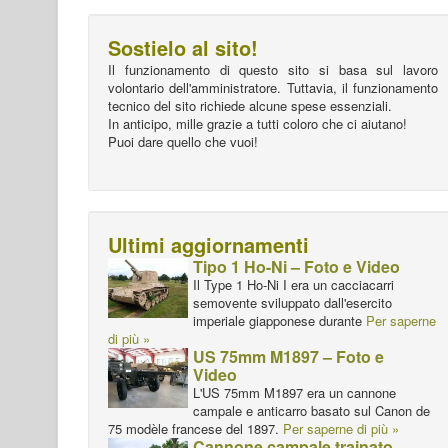
Sostielo al sito!
Il funzionamento di questo sito si basa sul lavoro
volontario dell'amministratore. Tuttavia, il funzionamento
tecnico del sito richiede alcune spese essenziali.
In anticipo, mille grazie a tutti coloro che ci aiutano!
Puoi dare quello che vuoi!
Ultimi aggiornamenti
Tipo 1 Ho-Ni – Foto e Video
Il Type 1 Ho-Ni I era un cacciacarri
semovente sviluppato dall'esercito
imperiale giapponese durante
Per saperne
di più »
US 75mm M1897 – Foto e
Video
L'US 75mm M1897 era un cannone
campale e anticarro basato sul Canon de
75 modèle francese del 1897.
Per saperne di più »
Cannone campale trainato