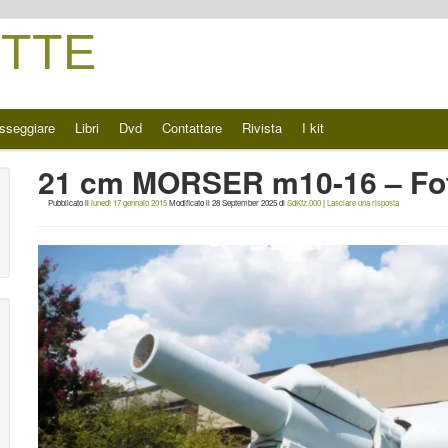
TTE
sseggiare
Libri
Dvd
Contattare
Rivista
I kit
21 cm MORSER m10-16 – Fot
Pubblicato il
lunedì 17 gennaio 2015
Modificato il
28 September 2025
di
SdKfz.000
|
Lasciare una risposta