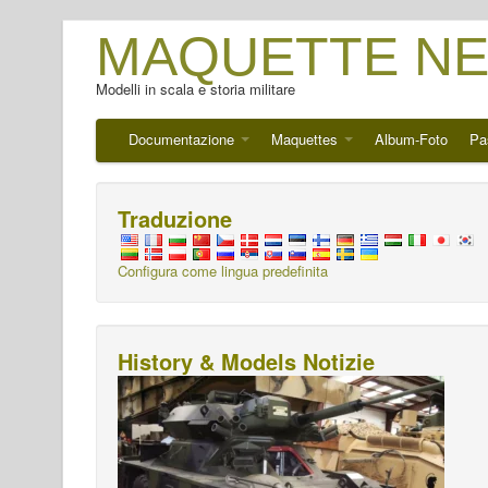
MAQUETTE NE
Modelli in scala e storia militare
Documentazione
Maquettes
Album-Foto
Pa
Traduzione
Configura come lingua predefinita
History & Models Notizie