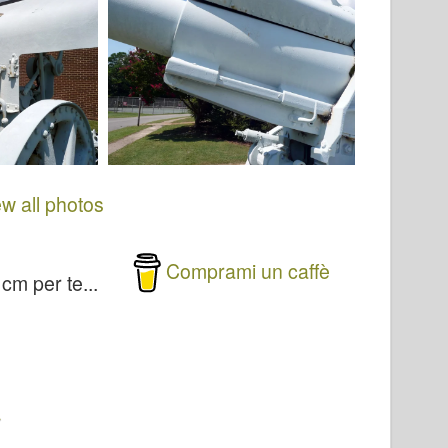
ew all photos
Comprami un caffè
m per te...