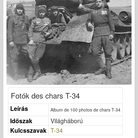
Bronco
Cyber-hobbi
Dnepromodel között
Sárkány
Eduard
E.T. modell
Finom formák
Vitéz erők
Friulmodel
Hasegawa
Fotók des chars T-34
Heller
Leírás
Album de 100 photos de chars T-34
HobbiBoss
Időszak
Világháború
IBG modellek
Kulcsszavak
T-34
Icm