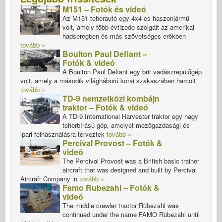
M151 – Fotók és videó
Az M151 teherautó egy 4x4-es haszonjármű
volt, amely több évtizede szolgált az amerikai
hadseregben és más szövetséges erőkben
tovább »
Boulton Paul Defiant –
Fotók & videó
A Boulton Paul Defiant egy brit vadászrepülőgép
volt, amely a második világháború korai szakaszában harcolt
tovább »
TD-9 nemzetközi kombájn
traktor – Fotók & videó
A TD-9 International Harvester traktor egy nagy
teherbírású gép, amelyet mezőgazdasági és
ipari felhasználásra terveztek
tovább »
Percival Provost – Fotók &
videó
The Percival Provost was a British basic trainer
aircraft that was designed and built by Percival
Aircraft Company in
tovább »
Famo Rubezahl – Fotók &
videó
The middle crawler tractor Rübezahl was
continued under the name FAMO Rübezahl until