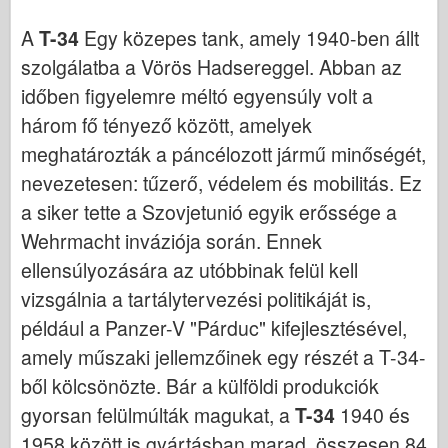
Italeri között
A
T-34
Egy közepes tank, amely 1940-ben állt
Legenda
szolgálatba a Vörös Hadsereggel. Abban az
Meng modell
időben figyelemre méltó egyensúly volt a
Tamiya
három fő tényező között, amelyek
Tristar
meghatározták a páncélozott jármű minőségét,
Trombitás
nevezetesen: tűzerő, védelem és mobilitás. Ez
Zvezda
a siker tette a Szovjetunió egyik erőssége a
Albumok-Fotók
Wehrmacht inváziója során. Ennek
ellensúlyozására az utóbbinak felül kell
Séta körül
vizsgálnia a tartálytervezési politikáját is,
Könyvek
például a Panzer-V "Párduc" kifejlesztésével,
Dvd
amely műszaki jellemzőinek egy részét a T-34-
Kapcsolat
ből kölcsönözte. Bár a külföldi produkciók
le Napló
gyorsan felülmúlták magukat, a
T-34
1940 és
A készletek
1958 között is gyártásban marad, összesen 84