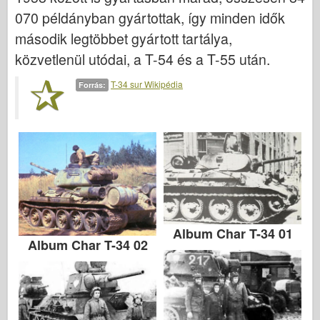
070 példányban gyártottak, így minden idők
második legtöbbet gyártott tartálya,
közvetlenül utódai, a T-54 és a T-55 után.
T-34 sur Wikipédia
Forrás:
Album Char T-34 01
Album Char T-34 02