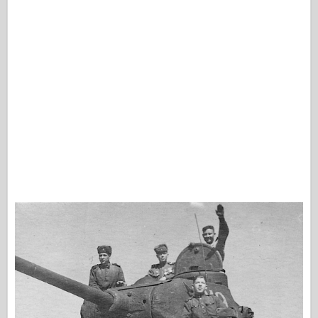
Osprey Kiadó
Század jel
Tankpower
Teherautók & Tartályok
Waffen-Arsenal
Wydawnictwo Militaria
Maquettes (maquettes)
Akadémia
Ace modellek
AFV Klub
Airfix
Légierő
AZ modell
Fekete Kutya