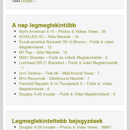
1944
tovább »
A nap legmegtekintőbb
North American X-15 – Photos & Videos Views : 25
ACHILLES IIC – Séta
Nézetek : 18
Észak-amerikai Rockwell OV-10 Bronco – Fotók & videó
Megtekintések : 12
M7 Pap – Séta
Nézetek : 10
M551 Sheridan – Fotók és videók Megtekintették : 8
Lockheed SR-71 Blackbird – Fotók & videó Megtekintették
: 7
2cm Oerlikon – Flak-28 – WalkAround Views : 7
M10 Rozsomák - SétaAround
Nézetek : 7
Fairchild Republic A-10 Thunderbolt II – Fotók &; Videó
Megtekintések : 6
Douglas A-26 Invader – Fotók & Videó Megtekintések : 6
Legmegtekintettebb bejegyzések
Douglas A-26 Invader – Photos & Video Views : 36867