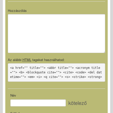
Hozzászólás
Az alábbi
HTML
tageket használhatod:
<a href="" title=""> <abbr title=""> <acronym title
=""> <b> <blockquote cite=""> <cite> <code> <del dat
etime=""> <em> <i> <q cite=""> <s> <strike> <strong>
Név
kötelező