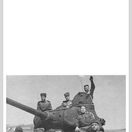
Сигнал эскадрильи
ТанкВласть
Грузовики и танки
Ваффен-Арсенал
Wydawnictwo Милитария
Макеты
Академии
Модели тузов
Клуб AFV
Airfix
Ввс
Модель АЗ
Черная собака
Бронко