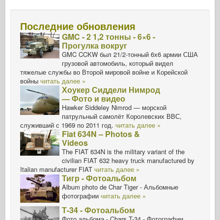
Последние обновления
GMC - 2 1,2 тонны - 6×6 -
Прогулка вокруг
GMC CCKW был 21/2-тонный 6x6 армии США
грузовой автомобиль, который видел
тяжелые службы во Второй мировой войне и Корейской
войны
читать далее »
Хоукер Сиддели Нимрод
— Фото и видео
Hawker Siddeley Nimrod — морской
патрульный самолёт Королевских ВВС,
служивший с 1969 по 2011 год.
читать далее »
Fiat 634N – Photos &
Videos
The FIAT 634N is the military variant of the
civilian FIAT 632 heavy truck manufactured by
Italian manufacturer FIAT
читать далее »
Тигр - Фотоальбом
Album photo de Char Tiger - Альбомные
фотографии
читать далее »
Т-34 - Фотоальбом
Фото альбома - Chars T-34 - Фотографии