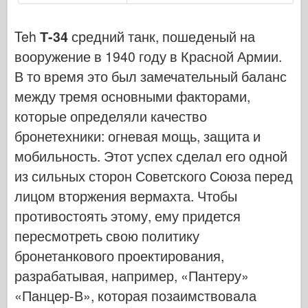
Легенда
Менг Модель
Teh
Т-34
средний танк, пошеденый на
Тамия
вооружение в 1940 году в Красной Армии.
В то время это был замечательный баланс
Tristar
между тремя основными факторами,
Трубач
которые определяли качество
Звезда
бронетехники: огневая мощь, защита и
Альбомы-Фотографии
мобильность. Этот успех сделал его одной
Прогулка вокруг
из сильных сторон Советского Союза перед
Книги
лицом вторжения вермахта. Чтобы
Dvd
противостоять этому, ему придется
Контакт
пересмотреть свою политику
бронетанкового проектирования,
ле журнал
разрабатывая, например, «Пантеру»
Комплекты
«Панцер-В», которая позаимствовала