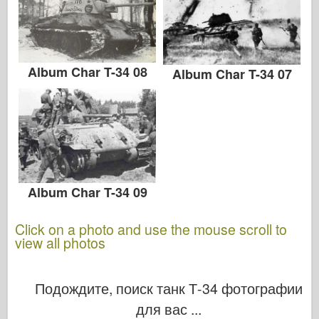
Album Char T-34 08
Album Char T-34 07
Album Char T-34 09
Click on a photo and use the mouse scroll to
view all photos
Подождите, поиск танк Т-34 фотографии
для вас ...