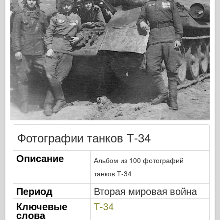
Кибер-хобби
Днепромодель
Дракона
Эдуард
E.T. Модель
Тонкие формы
Силы доблести
ФриулМодель
Хасэгава
Фотографии танков Т-34
Хеллер
Описание
Альбом из 100 фотографий
ХоббиБос
танков Т-34
Модели IBG
Период
Вторая мировая война
Jc.
Ключевые
Т-34
Италери
слова