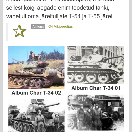
sellest kõigi aegade enim toodetud tanki,
vahetult oma järeltulijate T-54 ja T-55 järel.
T-34 Vikipeedias
Allikas:
Album Char T-34 01
Album Char T-34 02