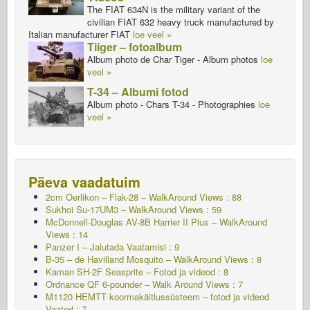
The FIAT 634N is the military variant of the
civilian FIAT 632 heavy truck manufactured by
Italian manufacturer FIAT
loe veel »
Tiiger – fotoalbum
Album photo de Char Tiger - Album photos
loe
veel »
T-34 – Albumi fotod
Album photo - Chars T-34 - Photographies
loe
veel »
Päeva vaadatuim
2cm Oerlikon – Flak-28 – WalkAround Views : 88
Sukhoi Su-17UM3 – WalkAround Views : 59
McDonnell-Douglas AV-8B Harrier II Plus – WalkAround
Views : 14
Panzer I – Jalutada
Vaatamisi : 9
B-35 – de Havilland Mosquito – WalkAround Views : 8
Kaman SH-2F Seasprite – Fotod ja videod : 8
Ordnance QF 6-pounder – Walk Around Views : 7
M1120 HEMTT koormakäitlussüsteem – fotod ja videod
Vaated : 7