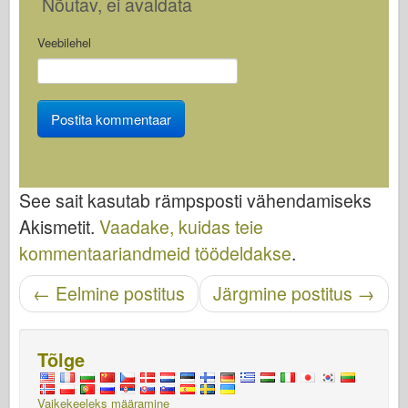
Nõutav
, ei avaldata
Veebilehel
See sait kasutab rämpsposti vähendamiseks
Akismetit.
Vaadake, kuidas teie
kommentaariandmeid töödeldakse
.
Navigeerimise sisestamine
←
Eelmine postitus
Järgmine postitus
→
Tõlge
Vaikekeeleks määramine