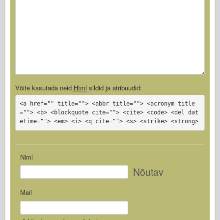
Võite kasutada neid
Html
sildid ja atribuudid:
<a href="" title=""> <abbr title=""> <acronym title
=""> <b> <blockquote cite=""> <cite> <code> <del dat
etime=""> <em> <i> <q cite=""> <s> <strike> <strong>
Nimi
Nõutav
Meil