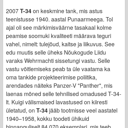
Italeri
2007
T-34
on keskmine tank, mis astus
Legend
teenistusse 1940. aastal Punaarmeega. Tol
Meng mudel
ajal oli see märkimisväärne tasakaal kolme
Tamiya
peamise soomuki kvaliteeti määrava teguri
Tristar
vahel, nimelt: tulejõud, kaitse ja liikuvus. See
Trompetist
edu muutis selle üheks Nõukogude Liidu
Zvezda
varaks Wehrmachti sissetungi vastu. Selle
Albumid-fotod
vastu võitlemiseks peab ta üle vaatama ka
oma tankide projekteerimise poliitika,
Jalutage ringi
arendades näiteks Panzer-V "Panther", mis
Raamatud
laenas mõned selle tehnilised omadused T-34-
Dvd
lt. Kuigi välismaised lavastused on kiiresti
Kontakt
ületatud, on
T-34
jääb tootmisse veel aastatel
le Päevik
1940–1958, kokku toodeti ühikuid
Komplektid
hinnanguliselt 84 070 eksemplari, mis teeb