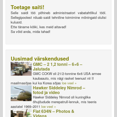
Toetage saiti!
Selle saidi töö põhineb administraatori vabatahtlikul tööl.
Sellegipoolest nõuab saidi tehniline toimimine mõningaid olulisi
kulusid.
Ette täname kõiki, kes meid aitavad!
Sa võid anda, mida tahad!
Uusimad värskendused
GMC – 2 1,2 tonni – 6×6 –
Jalutada
GMC CCKW oli 21/2-tonnine 6x6 USA armee
kaubaauto, mis nägi rasket teenust nii II
maailmasõjas kui ka Korea sõjas
loe veel »
Hawker Siddeley Nimrod –
fotod ja video
Hawker Siddeley Nimrod oli kuninglike
õhujõudude merepatrull-lennuk, mis teenis
aastatel 1969–2011
loe veel »
Fiat 634N – Photos &
Videos