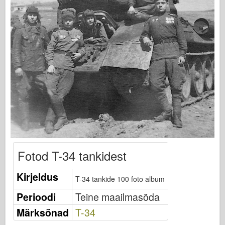
Bronco
Küber-hobi
Dnepromodel
Dragon
Eduard
E.T. Mudel
Peened vormid
Valori väed
FriulModel
Hasegawa
Fotod T-34 tankidest
Heller
Kirjeldus
T-34 tankide 100 foto album
HobbyBoss
Perioodi
Teine maailmasõda
IBG mudelid
Märksõnad
T-34
Icm