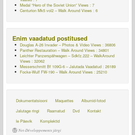
Medal “Hero of the Soviet Union” Views : 7
Centurion Mk5 vol2 – Walk Around Views : 6
Enim vaadatud postitused
Douglas A-26 Invader – Photos & Video Views : 36806
Panther Restauration – Walk Around Views : 34801
Leichter Panzerspähwagen – Sdkfz.222 – WalkAround
Views : 32062
Messerschmitt Bf 109G-6 – Jalutada
Vaadatud : 26189
Focke-Wulf FW-190 – Walk Around Views : 25210
Dokumentatsiooni
Maquettes
Albumid-fotod
Jalutage ringi
Raamatud
Dvd
Kontakt
le Päevik
Komplektid
Net-Développements järgi