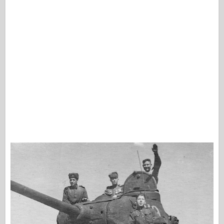
Osprey Kirjastus
Eskaadri signaal
TankPower
Veoautod ja tankid
Waffen-Arsenal
Wydawnictwo Militaria
Maquettes
Akadeemia
Ace mudelid
AFV klubi
Airfix
Õhujõud
AZ mudel
Must koer