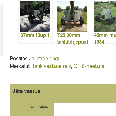
ur M1937 –
fotod ja
videod
37mm tüüp 1
T25 90mm
45mm mu
–
tankitõrjepüst
1934 –
WalkAround
ol –
WalkAro
WalkAround
Postitas
Jalutage ringi
.
Merkatut:
Tankivastane relv
,
QF 6-naelane
Jäta vastus
Kommentaar