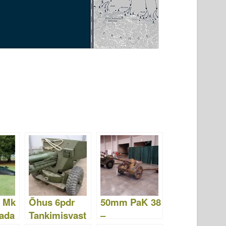
r Mk
Õhus 6pdr
50mm PaK 38
tada
Tankimisvast
–