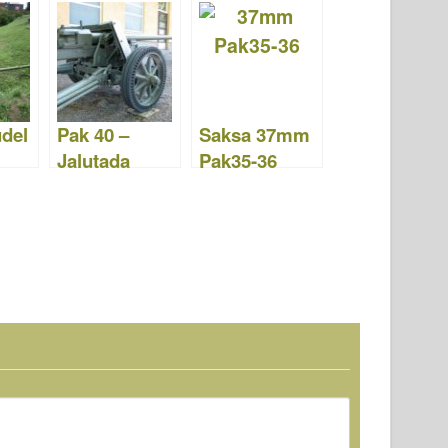
ane relv –
WalkAround
Walk Around
del
Pak 40 –
Saksa 37mm
Jalutada
Pak35-36
und
Tankitõrjepüs
tol – Jalutada