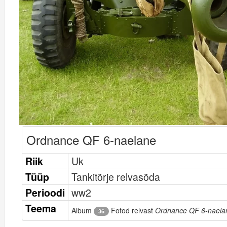
Ordnance QF 6-naelane
Riik
Uk
Tüüp
Tankitõrje relvasõda
Perioodi
ww2
Teema
Album
Fotod relvast
Ordnance QF 6-naela
36