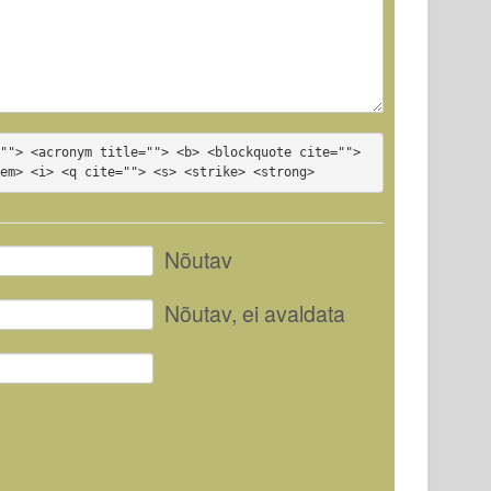
""> <acronym title=""> <b> <blockquote cite=""> 
<em> <i> <q cite=""> <s> <strike> <strong>
Nõutav
Nõutav
, ei avaldata