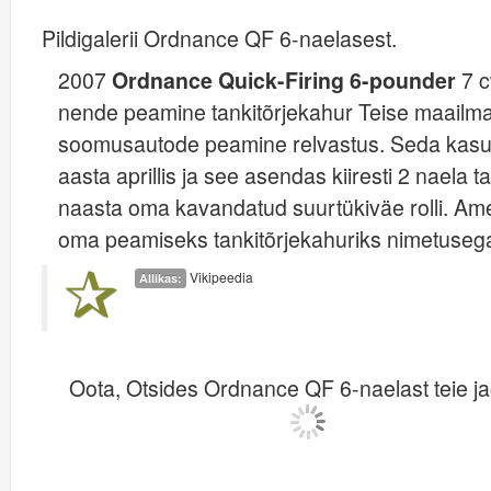
Pildigalerii Ordnance QF 6-naelasest.
2007
Ordnance Quick-Firing 6-pounder
7 c
nende peamine tankitõrjekahur Teise maailma
soomusautode peamine relvastus. Seda kasut
aasta aprillis ja see asendas kiiresti 2 naela t
naasta oma kavandatud suurtükiväe rolli. Ame
oma peamiseks tankitõrjekahuriks nimetuse
Vikipeedia
Allikas:
Oota, Otsides Ordnance QF 6-naelast teie jao