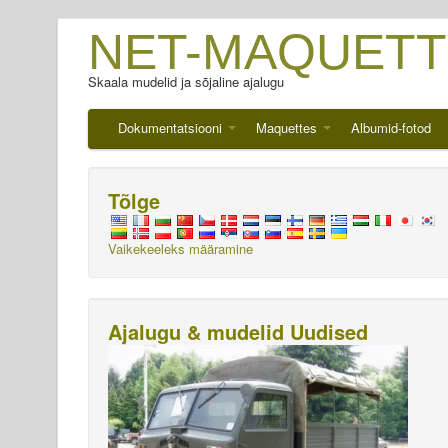
NET-MAQUETT
Skaala mudelid ja sõjaline ajalugu
Dokumentatsiooni
Maquettes
Albumid-fotod
Tõlge
Vaikekeeleks määramine
Ajalugu & mudelid Uudised