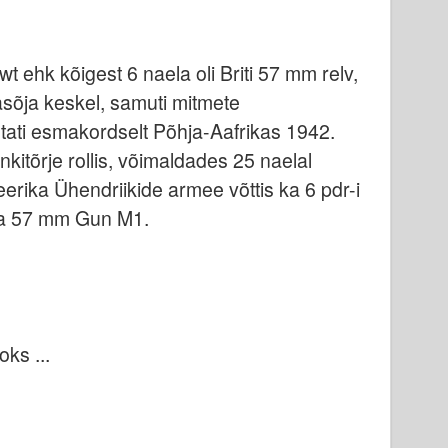
wt ehk kõigest 6 naela oli Briti 57 mm relv,
sõja keskel, samuti mitmete
ati esmakordselt Põhja-Aafrikas 1942.
ankitõrje rollis, võimaldades 25 naelal
erika Ühendriikide armee võttis ka 6 pdr-i
ga 57 mm Gun M1.
ks ...