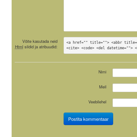
Võite kasutada neid
<a href="" title=""> <abbr title=
Html
sildid ja atribuudid:
<cite> <code> <del datetime=""> 
Nimi
Meil
Veebilehel