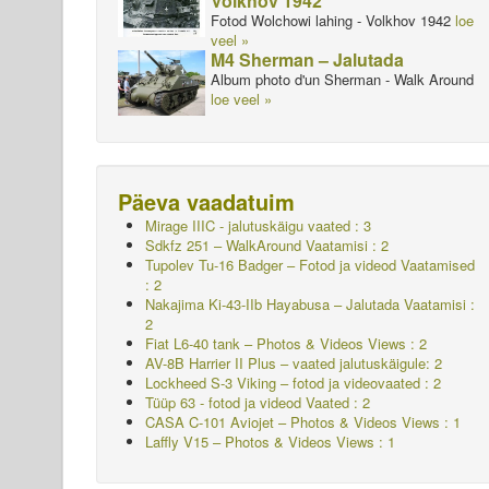
Volkhov 1942
Fotod Wolchowi lahing - Volkhov 1942
loe
veel »
M4 Sherman – Jalutada
Album photo d'un Sherman - Walk Around
loe veel »
Päeva vaadatuim
Mirage IIIC - jalutuskäigu vaated : 3
Sdkfz 251 – WalkAround
Vaatamisi : 2
Tupolev Tu-16 Badger – Fotod ja videod Vaatamised
: 2
Nakajima Ki-43-IIb Hayabusa – Jalutada
Vaatamisi :
2
Fiat L6-40 tank – Photos & Videos Views : 2
AV-8B Harrier II Plus – vaated jalutuskäigule: 2
Lockheed S-3 Viking – fotod ja videovaated : 2
Tüüp 63 - fotod ja videod Vaated : 2
CASA C-101 Aviojet – Photos & Videos Views : 1
Laffly V15 – Photos & Videos Views : 1