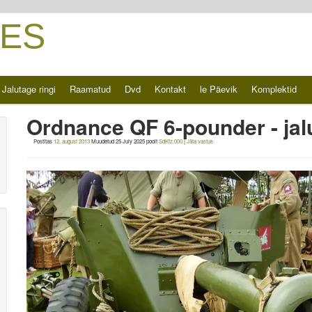
ES
Jalutage ringi
Raamatud
Dvd
Kontakt
le Päevik
Komplektid
Ordnance QF 6-pounder - jal
Postitas
12. august 2013
Muudetud
25 July 2025
poolt
SdKfz.000
|
Jäta vastus