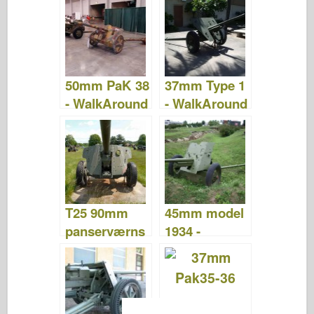
Gå rundt
50mm PaK 38
37mm Type 1
- WalkAround
- WalkAround
T25 90mm
45mm model
panserværns
1934 -
kanon –
WalkAround
walkaround