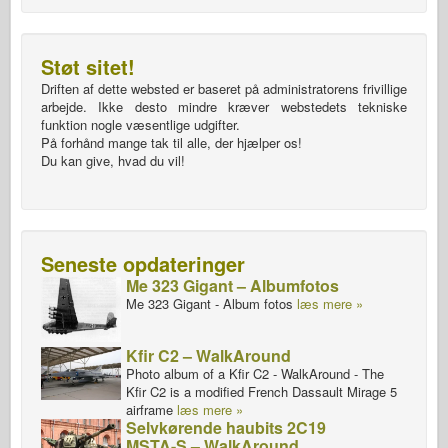
Støt sitet!
Driften af dette websted er baseret på administratorens frivillige
arbejde. Ikke desto mindre kræver webstedets tekniske
funktion nogle væsentlige udgifter.
På forhånd mange tak til alle, der hjælper os!
Du kan give, hvad du vil!
Seneste opdateringer
Me 323 Gigant – Albumfotos
Me 323 Gigant - Album fotos
læs mere »
Kfir C2 – WalkAround
Photo album of a Kfir C2 - WalkAround - The
Kfir C2 is a modified French Dassault Mirage 5
airframe
læs mere »
Selvkørende haubits 2C19
MSTA-S – WalkAround