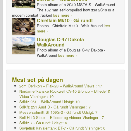
Photo album of a 2C19 MSTA-S - WalkAround -
The 152 mm self-propelled howitzer 2C19 is a
modern combat tracked
læs mere »
Chieftain Mk10 - Gå rundt
Photos - Chieftain Mk10 - Walk Around
læs
mere »
Douglas C-47 Dakota –
WalkAround
Photo album of a Douglas C-47 Dakota -
WalkAround
læs mere »
Mest set på dagen
2cm Oerlikon – Flak-28 – WalkAround Views : 17
Nordamerikanske Rockwell OV-10 Bronco – Billeder &
Video Visninger : 10
Sdkfz 251 – WalkAround
Udsigt: 10
SdKfz 251 Ausf D - Gå rundt Visninger : 7
Messerschmitt Bf 109G-2 - Gå rundt
Udsigt: 7
Bell H-13 Sioux – Billeder og videoer Visninger : 7
Sdkfz 7 - Gå rundt
Udsigt: 6
Sovjetisk kavaleritank BT-7 - Gå rundt Visninger: 6