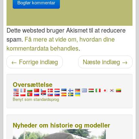
Dette websted bruger Akismet til at reducere
spam.
Få mere at vide om, hvordan dine
kommentardata behandles
.
Navigation efter post
←
Forrige indlæg
Næste indlæg
→
Oversættelse
Benyt som standardsprog
Nyheder om historie og modeller