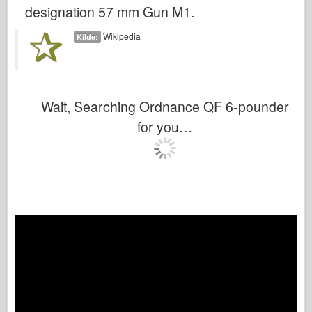
Italeri
designation 57 mm Gun M1.
Legende
Wikipedia
Kilde:
Meng Model
Tamiya
Tristar
Wait, Searching Ordnance QF 6-pounder
Trompetist
for you…
Zvezda
Album-Fotos
Gå rundt
Bøger
Dvd'er
Kontakt
Le Journal
Sættene