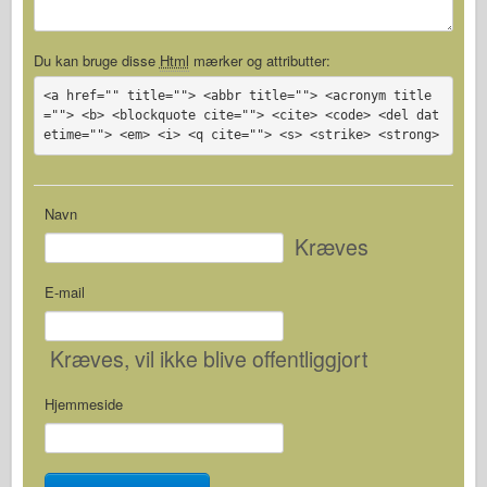
Du kan bruge disse
Html
mærker og attributter:
<a href="" title=""> <abbr title=""> <acronym title
=""> <b> <blockquote cite=""> <cite> <code> <del dat
etime=""> <em> <i> <q cite=""> <s> <strike> <strong>
Navn
Kræves
E-mail
Kræves
, vil ikke blive offentliggjort
Hjemmeside