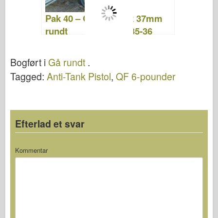
Pak 40 – Gå
Tysk 37mm
rundt
Pak35-36
Anti-Tank
Gun - Gå
Bogført i
Gå rundt
.
rundt
Tagged:
Anti-Tank Pistol
,
QF 6-pounder
Efterlad et svar
Kommentar