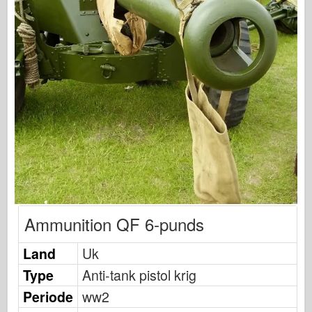
Fiskeørn Publishing
Eskadrille signal
Tankpower
Lastbiler og tanke
Waffen-Arsenal
Wydawnictwo Militaria
Maquettes
Academy
Es-modeller
AFV Klub
Ammunition QF 6-punds
Airfix
Land
Uk
Flyvevåbnet
Type
Anti-tank pistol krig
AZ-model
Periode
ww2
Sort hund