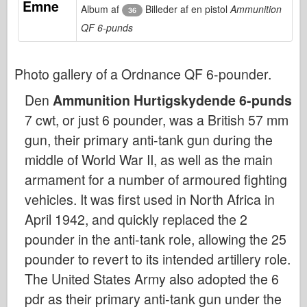
Emne
Bronco
Album af
Billeder af en pistol
Ammunition
36
QF 6-punds
Cyber-Hobby
Dnepromodel
Photo gallery of a Ordnance QF 6-pounder.
Dragon
Eduard
Den
Ammunition Hurtigskydende 6-punds
E.T. Model
7 cwt, or just 6 pounder, was a British 57 mm
gun, their primary anti-tank gun during the
Fine forme
middle of World War II, as well as the main
Tapperhedskræfterne
armament for a number of armoured fighting
Friulmodel
vehicles. It was first used in North Africa in
Hasegawa
April 1942, and quickly replaced the 2
Heller
pounder in the anti-tank role, allowing the 25
HobbyBoss
pounder to revert to its intended artillery role.
IBG-modeller
The United States Army also adopted the 6
Icm
pdr as their primary anti-tank gun under the