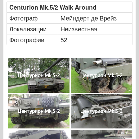
Centurion Mk.5/2 Walk Around
Фотограф
Мейндерт де Врейз
Локализации
Неизвестная
Фотографии
52
Центурион Mk.5-2
Центурион Mk.5-2
Центурион Mk.5-2
Центурион Mk.5-2