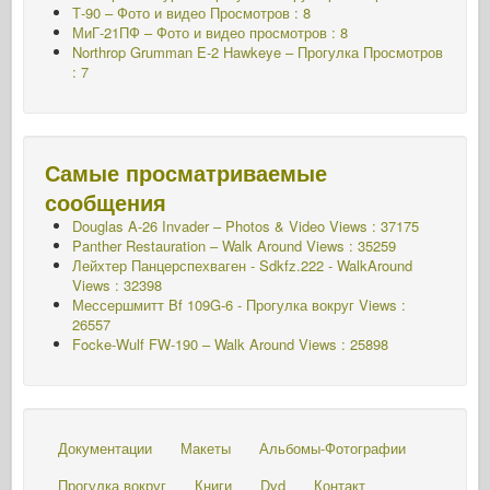
Т-90 – Фото и видео Просмотров : 8
МиГ-21ПФ – Фото и видео просмотров : 8
Northrop Grumman E-2 Hawkeye – Прогулка Просмотров
: 7
Самые просматриваемые
сообщения
Douglas A-26 Invader – Photos & Video Views : 37175
Panther Restauration – Walk Around Views : 35259
Лейхтер Панцерспехваген - Sdkfz.222 - WalkAround
Views : 32398
Мессершмитт Bf 109G-6 - Прогулка вокруг
Views :
26557
Focke-Wulf FW-190 – Walk Around Views : 25898
Документации
Макеты
Альбомы-Фотографии
Прогулка вокруг
Книги
Dvd
Контакт