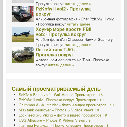
Прогулка вокруг
читать далее »
PzKpfw II vol2 - Прогулка
вокруг
Альбомная фотография - Char PzKpfw II vol2
- Прогулка вокруг
читать далее »
Хоукер море ярости FBII
vol2 - Прогулка вокруг
Альбом фото d'un Chasseur Hawker Sea Fury -
Прогулка вокруг
читать далее »
Легкий танк Т-50 -
Прогулка вокруг
Фотоальбом легкого танка Т-50 - Прогулка
вокруг
читать далее »
Самый просматриваемый день
SdKfz 9 Famo vol2 - WalkAround
Просмотров : 16
PzKpfw II vol2 - Прогулка вокруг
Просмотров : 10
Grumman A-6A Intruder – Фото и видео просмотров : 10
M36 tank destroyer – Photos & Videos Views : 9
Lockheed S-3 Viking – фото и видео просмотров : 9
USS Albacore – Photos & Videos Views : 9
Пантера Репаурат - Прогулка вокруг Просмотров : 8