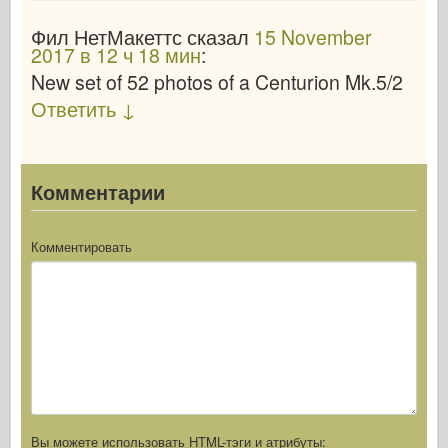
Фил НетМакеттс
сказал
15 November
2017
в 12 ч 18 мин
:
New set of 52 photos of a Centurion Mk.5/2
Ответить
↓
Комментарии
Комментировать
Вы можете использовать
HTML
-тэги и атрибуты: