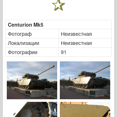
Легенда
Менг Модель
Тамия
Centurion Mk5
Tristar
Фотограф
Неизвестная
Трубач
Локализации
Неизвестная
Звезда
Фотографии
91
Альбомы-Фотографии
Прогулка вокруг
Книги
Dvd
Контакт
ле журнал
Комплекты