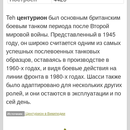
Кибер-хобби
Днепромодель
Teh
центурион
был основным британским
Дракона
боевым танком периода после Второй
Эдуард
мировой войны. Представленный в 1945
E.T. Модель
году, он широко считается одним из самых
успешных послевоенных танковых
Тонкие формы
образцов, оставаясь в производстве в
Силы доблести
1960-х годах, и видя боевые действия на
ФриулМодель
линии фронта в 1980-х годах. Шасси также
Хасэгава
было адаптировано для нескольких других
Хеллер
ролей, и они остаются в эксплуатации и по
ХоббиБос
сей день.
Модели IBG
Центурион в Википедии
Источник:
Jc.
Италери