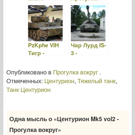
Прогулка
вокруг
вокруг
PzKpfw VIH
Чар Лурд IS-
Тигр -
3 -
Прогулка
WalkAround
вокруг
Опубликовано в
Прогулка вокруг
.
Отмеченных:
Центурион
,
Тяжелый танк
,
Танк Центурион
Одна мысль о «
Центурион Mk5 vol2 -
Прогулка вокруг
»