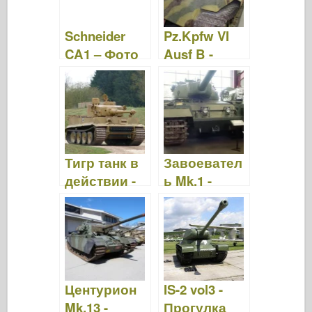
Schneider
Pz.Kpfw VI
CA1 – Фото
Ausf B -
и видео
WalkAround
Тигр танк в
Завоевател
действии -
ь Mk.1 -
WalkAround
WalkAround
Центурион
IS-2 vol3 -
Mk.13 -
Прогулка