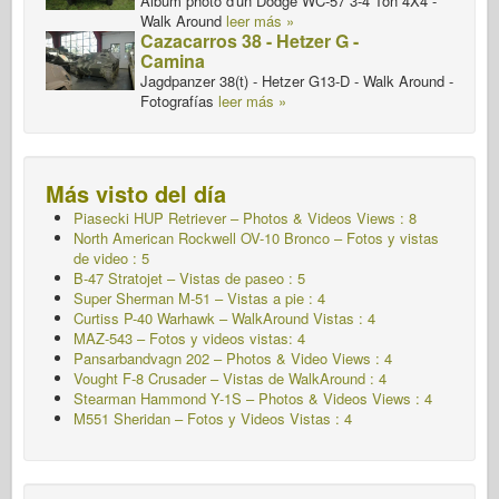
Album photo d'un Dodge WC-57 3-4 Ton 4X4 -
Walk Around
leer más »
Cazacarros 38 - Hetzer G -
Camina
Jagdpanzer 38(t) - Hetzer G13-D - Walk Around -
Fotografías
leer más »
Más visto del día
Piasecki HUP Retriever – Photos & Videos Views : 8
North American Rockwell OV-10 Bronco – Fotos y vistas
de video : 5
B-47 Stratojet – Vistas de paseo : 5
Super Sherman M-51 – Vistas a pie : 4
Curtiss P-40 Warhawk – WalkAround
Vistas : 4
MAZ-543 – Fotos y videos vistas: 4
Pansarbandvagn 202 – Photos & Video Views : 4
Vought F-8 Crusader – Vistas de WalkAround : 4
Stearman Hammond Y-1S – Photos & Videos Views : 4
M551 Sheridan – Fotos y Videos Vistas : 4