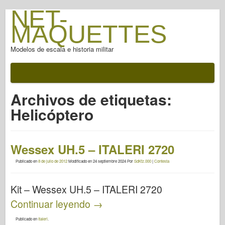
NET-
MAQUETTES
Modelos de escala e historia militar
Archivos de etiquetas:
Helicóptero
Wessex UH.5 – ITALERI 2720
Publicado en
8 de julio de 2012
Modificado en
24 septiembre 2024
Por
SdKfz.000
|
Contesta
Kit – Wessex UH.5 – ITALERI 2720
Continuar leyendo
→
Publicado en
Italeri
.