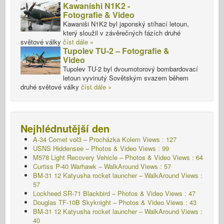
Kawanishi N1K2 -
Fotografie & Video
Kawaniši N1K2 byl japonský stíhací letoun,
který sloužil v závěrečných fázích druhé
světové války
číst dále »
Tupolev TU-2 – Fotografie &
Video
Tupolev TU-2 byl dvoumotorový bombardovací
letoun vyvinutý Sovětským svazem během
druhé světové války
číst dále »
Nejhlédnutější den
A-34 Comet vol3 – Procházka Kolem
Views : 127
USNS Hiddensee – Photos & Video Views : 99
M578 Light Recovery Vehicle – Photos & Video Views : 64
Curtiss P-40 Warhawk – WalkAround Views : 57
BM-31 12 Katyusha rocket launcher – WalkAround Views :
57
Lockheed SR-71 Blackbird – Photos & Video Views : 47
Douglas TF-10B Skyknight – Photos & Video Views : 43
BM-31 12 Katyusha rocket launcher – WalkAround Views :
40