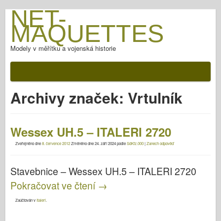
NET-
MAQUETTES
Modely v měřítku a vojenská historie
Archivy značek:
Vrtulník
Wessex UH.5 – ITALERI 2720
Zveřejněno dne
8. července 2012
Změněno dne
24. září 2024
podle
SdKfz.000
|
Zanech odpověď
Stavebnice – Wessex UH.5 – ITALERI 2720
Pokračovat ve čtení
→
Zaúčtován v
Italeri
.