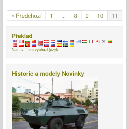
« Předchozí
1
...
8
9
10
11
Překlad
Nastavit jako výchozí jazyk
Historie a modely Novinky