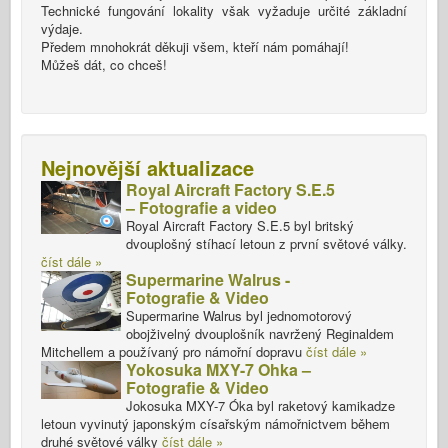
Technické fungování lokality však vyžaduje určité základní
výdaje.
Předem mnohokrát děkuji všem, kteří nám pomáhají!
Můžeš dát, co chceš!
Nejnovější aktualizace
Royal Aircraft Factory S.E.5
– Fotografie a video
Royal Aircraft Factory S.E.5 byl britský
dvouplošný stíhací letoun z první světové války.
číst dále »
Supermarine Walrus -
Fotografie & Video
Supermarine Walrus byl jednomotorový
obojživelný dvouplošník navržený Reginaldem
Mitchellem a používaný pro námořní dopravu
číst dále »
Yokosuka MXY-7 Ohka –
Fotografie & Video
Jokosuka MXY-7 Óka byl raketový kamikadze
letoun vyvinutý japonským císařským námořnictvem během
druhé světové války
číst dále »