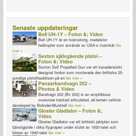
Senaste uppdateringar
Bell UH-1Y – Foton &; Video
Bell UH-1Y är en tvåmotorig, medelstor
helikopter som används av USA:s marinkår
läs
mer »
Sexton självgående pistol –
Foton &; Video
Sexton Self Propelled Gun var ett kanadensiskt
designat fordon som monterade den brittiska 25-
pundiga pistolhaubitsen på en
läs mer »
Pansarbandvagn 202 –
Photos & Video
Bandvagn 202 (Bv 202) is an amphibious
oversnow tracked articulated, all-terrain vehicle
developed by Bolinder-Munktell
läs mer »
Gloster Gladiator – Foton &;
Video
Gloster Gladiator var ett brittiskt jaktplan som
tjänstgjorde i olika flygvapen under slutet av 1930-talet och
början av 1940-talet
läs mer »