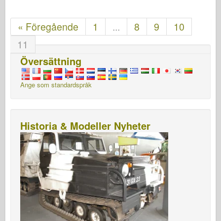
« Föregående
1
...
8
9
10
11
Översättning
Ange som standardspråk
Historia & Modeller Nyheter