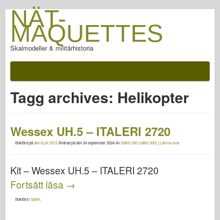
NÄT-
MAQUETTES
Skalmodeller & militärhistoria
Tagg archives:
Helikopter
Wessex UH.5 – ITALERI 2720
Bokförd på
den 8 juli 2012
Ändrad på
den 24 september 2024
Av
SdKfz.000 (sdkfz.000)
|
Lämna svar
Kit – Wessex UH.5 – ITALERI 2720
Fortsätt läsa
→
Bokförd i
Italeri
.