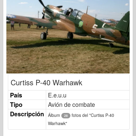
Publicación de Osprey
Señal de escuadrón
Potencia del tanque
Camiones y tanques
Waffen-Arsenal
Wydawnictwo Militaria
Maquetas
Academia
Curtiss P-40 Warhawk
Modelos ace
AFV Club
País
E.e.u.u
Airfix
Tipo
Avión de combate
Fuerza Aérea
Descripción
Álbum
fotos del "Curtiss P-40
28
Modelo AZ
Warhawk"
Perro negro