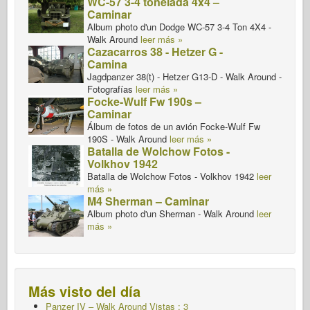
WC-57 3-4 tonelada 4x4 –
Caminar
Album photo d'un Dodge WC-57 3-4 Ton 4X4 -
Walk Around
leer más »
Cazacarros 38 - Hetzer G -
Camina
Jagdpanzer 38(t) - Hetzer G13-D - Walk Around -
Fotografías
leer más »
Focke-Wulf Fw 190s –
Caminar
Álbum de fotos de un avión Focke-Wulf Fw
190S - Walk Around
leer más »
Batalla de Wolchow Fotos -
Volkhov 1942
Batalla de Wolchow Fotos - Volkhov 1942
leer
más »
M4 Sherman – Caminar
Album photo d'un Sherman - Walk Around
leer
más »
Más visto del día
Panzer IV – Walk Around Vistas : 3