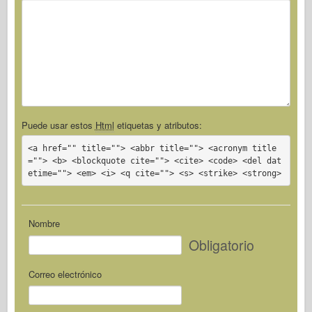
Puede usar estos
Html
etiquetas y atributos:
<a href="" title=""> <abbr title=""> <acronym title
=""> <b> <blockquote cite=""> <cite> <code> <del dat
etime=""> <em> <i> <q cite=""> <s> <strike> <strong>
Nombre
Obligatorio
Correo electrónico