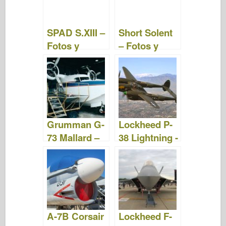
SPAD S.XIII –
Short Solent
Fotos y
– Fotos y
Videos
Videos
Grumman G-
Lockheed P-
73 Mallard –
38 Lightning -
Fotos y
Fotos y video
Videos
A-7B Corsair
Lockheed F-