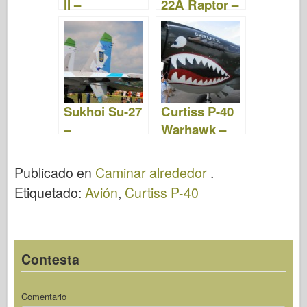
II –
22A Raptor –
WalkAround
Fotos y Video
Sukhoi Su-27
Curtiss P-40
–
Warhawk –
WalkAround
WalkAround
Publicado en
Caminar alrededor
.
Etiquetado:
Avión
,
Curtiss P-40
Contesta
Comentario