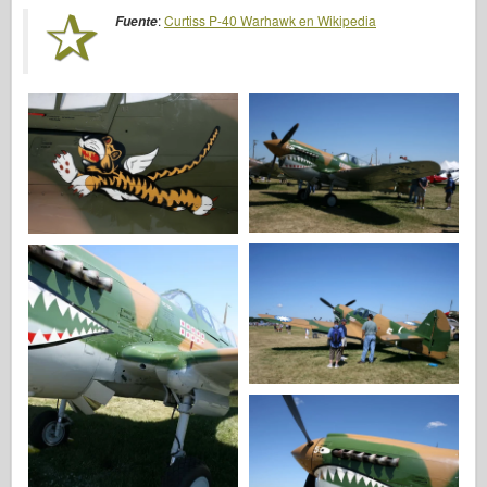
Italeri
:
Curtiss P-40 Warhawk en Wikipedia
Fuente
Leyenda
Modelo Meng
Tamiya
Tristar
Trompetista
Zvezda
Álbumes-Fotos
Caminar alrededor
Libros
Dvds
Contacto
le Journal
Los kits