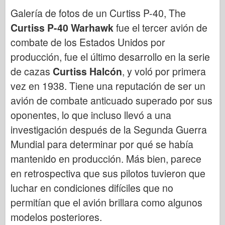
Bronco
Galería de fotos de un Curtiss P-40, The
Afición cibernética
Curtiss P-40 Warhawk
fue el tercer avión de
Dnepromodel
combate de los Estados Unidos por
Dragón
producción, fue el último desarrollo en la serie
de cazas
Eduard
Curtiss Halcón
, y voló por primera
vez en 1938. Tiene una reputación de ser un
Modelo E.T.
avión de combate anticuado superado por sus
Moldes finos
oponentes, lo que incluso llevó a una
Fuerzas de valor
investigación después de la Segunda Guerra
FriulModelo
Mundial para determinar por qué se había
Hasegawa
mantenido en producción. Más bien, parece
Heller
en retrospectiva que sus pilotos tuvieron que
HobbyBoss
luchar en condiciones difíciles que no
Modelos IBG
permitían que el avión brillara como algunos
Icm
modelos posteriores.