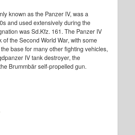
ly known as the Panzer IV, was a
s and used extensively during the
gnation was Sd.Kfz. 161. The Panzer IV
 of the Second World War, with some
the base for many other fighting vehicles,
gdpanzer IV tank destroyer, the
d the Brummbär self-propelled gun.