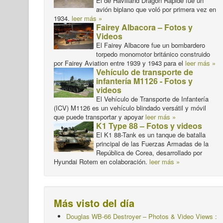
El de Havilland Dragon Rapide fue un
avión biplano que voló por primera vez en
1934.
leer más »
Fairey Albacora – Fotos y
Videos
El Fairey Albacore fue un bombardero
torpedo monomotor británico construido
por Fairey Aviation entre 1939 y 1943 para el
leer más »
Vehículo de transporte de
infantería M1126 - Fotos y
videos
El Vehículo de Transporte de Infantería
(ICV) M1126 es un vehículo blindado versátil y móvil
que puede transportar y apoyar
leer más »
K1 Type 88 – Fotos y videos
El K1 88-Tank es un tanque de batalla
principal de las Fuerzas Armadas de la
República de Corea, desarrollado por
Hyundai Rotem en colaboración.
leer más »
Más visto del día
Douglas WB-66 Destroyer – Photos & Video Views :