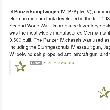
el
Panzerkampfwagen IV
(PzKpfw IV), common
German medium tank developed in the late 1930
Second World War. Its ordnance inventory desi
was the most widely manufactured German tank
8,500 built. The Panzer IV chassis was used as 
including the Sturmgeschütz IV assault gun, Ja
Wirbelwind self-propelled anti-aircraft gun, an
Panzer IV en Wikipedia
Fuente: