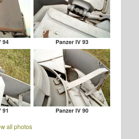
V 94
Panzer IV 93
V 91
Panzer IV 90
ew all photos