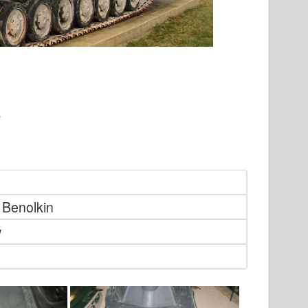
 Benolkin
w