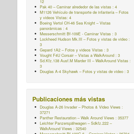
12
Pak 40 – Caminar alrededor de las vistas : 4
M1126 Vehículo de transporte de infantería – Fotos
y videos Vistas: 4
Boeing Vertol CH-46 Sea Knight – Vistas
panorámicas : 4
Messerschmitt Bf-109E - Caminar
Vistas : 3
Lockheed Hudson Mk.III – Fotos y vistas de video :
3
Gepard 1A2 – Fotos y videos Vistas : 3
Vought F4U Corsair – Vistas a WalkAround : 3
Sd.Kfz.138 Ausf.M Marder III – WalkAround Vistas :
3
Douglas A-4 Skyhawk – Fotos y vistas de video : 3
Publicaciones más vistas
Douglas A-26 Invader – Photos & Video Views :
37271
Panther Restauration – Walk Around Views : 35377
Leichter Panzerspähwagen – Sdkfz.222 –
WalkAround
Views : 32540
Messerschmitt Bf 109G-6 – Caminar
Vistas : 26704