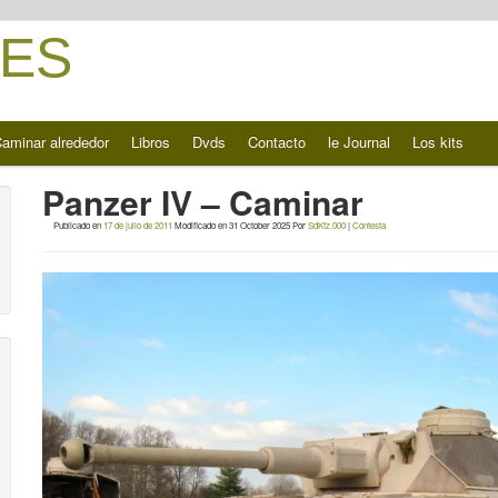
ES
aminar alrededor
Libros
Dvds
Contacto
le Journal
Los kits
Panzer IV – Caminar
Publicado en
17 de julio de 2011
Modificado en
31 October 2025
Por
SdKfz.000
|
Contesta