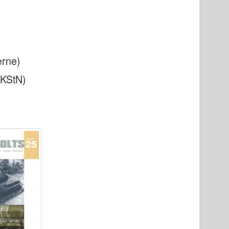
erne)
(KStN)