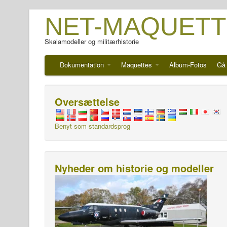
NET-MAQUETT
Skalamodeller og militærhistorie
Dokumentation
Maquettes
Album-Fotos
Gå 
Oversættelse
Benyt som standardsprog
Nyheder om historie og modeller