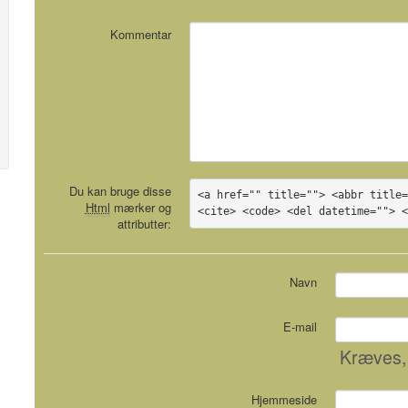
Kommentar
Du kan bruge disse
<a href="" title=""> <abbr title=
Html
mærker og
<cite> <code> <del datetime=""> 
attributter:
Navn
E-mail
Kræves
,
Hjemmeside