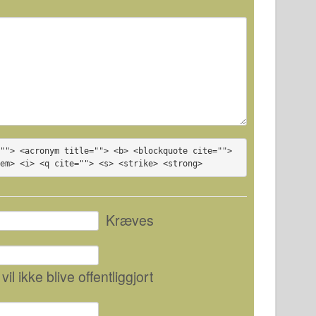
""> <acronym title=""> <b> <blockquote cite=""> 
<em> <i> <q cite=""> <s> <strike> <strong>
Kræves
 vil ikke blive offentliggjort