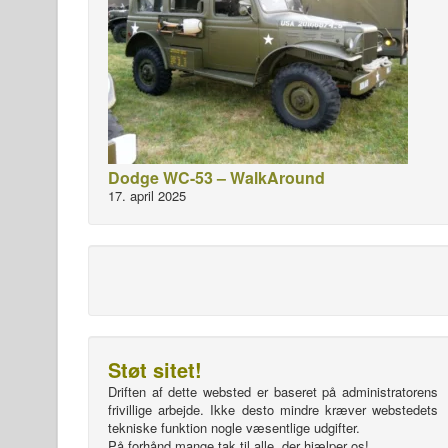
Dodge WC-53 – WalkAround
17. april 2025
Støt sitet!
Driften af dette websted er baseret på administratorens
frivillige arbejde. Ikke desto mindre kræver webstedets
tekniske funktion nogle væsentlige udgifter.
På forhånd mange tak til alle, der hjælper os!