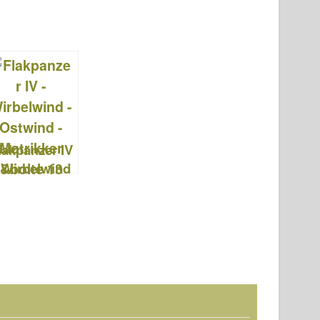
lakpanzer IV
 Wirbelwind
 Ostwind –
øtrikker og
olte 13