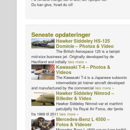
Du kan give, hvad du vil!
Seneste opdateringer
Hawker Siddeley HS-125
Dominie – Photos & Video
The British Aerospace 125 is a twinjet
mid-size business jet. Originally developed by de
Havilland and initially
læs mere »
Kawasaki T-4 – Photos &
Videos
The Kawasaki T-4 is a Japanese subsonic
intermediate jet trainer aircraft developed
and manufactured by the commercial
læs mere »
Hawker Siddeley Nimrod –
Billeder & Video
Hawker Siddeley Nimrod var et maritimt
patruljefly fra Royal Air Force, der tjente
fra 1969 til 2011
læs mere »
Mercedes-Benz L 4500 –
Fotos & Videoer
Mercedes-Benz L 4500 var en tung lastbil