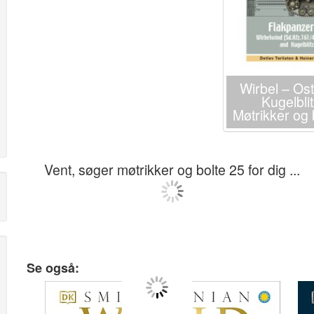
Wirbel – Os
Kugelblit
Møtrikker og 
Vent, søger møtrikker og bolte 25 for dig ...
Se også: