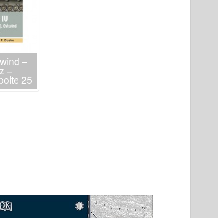
twind –
z –
bolte 25