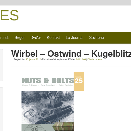
ES
rundt
Bøger
Dvd'er
Kontakt
Le Journal
Sættene
Wirbel – Ostwind – Kugelblitz
Bogført den
15. januar 2012
Ændret den
26. september 2024
Af
SdKfz.000
|
Efterlad et svar