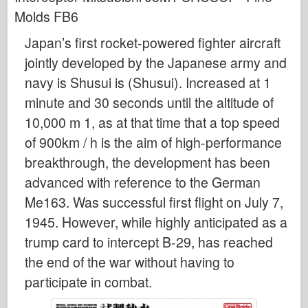
Bronco
Molds FB6
Cyber-Hobby
Japan’s first rocket-powered fighter aircraft
Dnepromodel
jointly developed by the Japanese army and
Dragon
navy is Shusui is (Shusui). Increased at 1
Eduard
minute and 30 seconds until the altitude of
E.T. Model
10,000 m 1, as at that time that a top speed
Fine forme
of 900km / h is the aim of high-performance
breakthrough, the development has been
Tapperhedskræfterne
advanced with reference to the German
Friulmodel
Me163. Was successful first flight on July 7,
Hasegawa
1945. However, while highly anticipated as a
Heller
trump card to intercept B-29, has reached
HobbyBoss
the end of the war without having to
IBG-modeller
participate in combat.
Icm