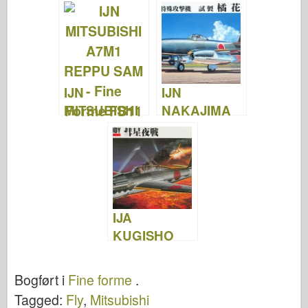
Billeder &
& Video
Video
IJN
IJN
MITSUBISHI
NAKAJIMA
A7M1 REPPU
Særlige
SAM – Fine
Angriber
Forme FB11
SHISEI
KIKKA - Fine
Forme FB10
IJA
KUGISHO
D4Y2-S JUDY
– Fine forme
Bogført i
Fine forme
.
FB5
Tagged:
Fly
,
Mitsubishi