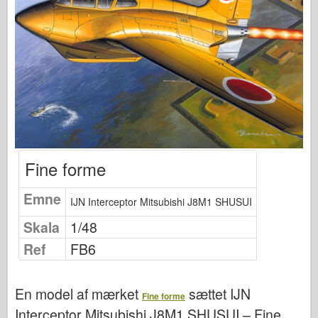
Fiskeørn Publishing
Eskadrille signal
Tankpower
Lastbiler og tanke
Waffen-Arsenal
Wydawnictwo Militaria
Maquettes
Fine forme
Academy
Es-modeller
Emne
IJN Interceptor Mitsubishi J8M1 SHUSUI
AFV Klub
Skala
1/48
Airfix
Ref
FB6
Flyvevåbnet
AZ-model
En model af mærket
sættet
IJN
Fine forme
Sort hund
Interceptor Mitsubishi J8M1 SHUSUI – Fine