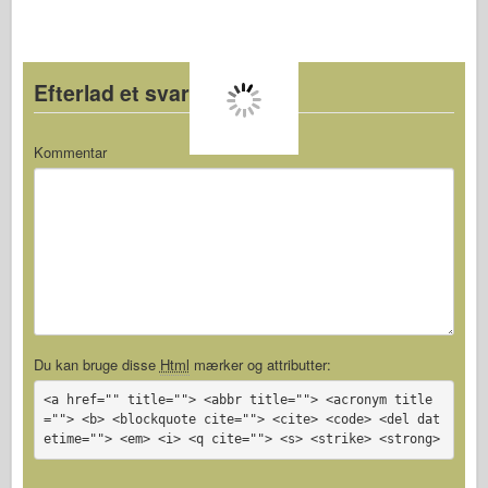
Efterlad et svar
Kommentar
Du kan bruge disse
Html
mærker og attributter:
<a href="" title=""> <abbr title=""> <acronym title
=""> <b> <blockquote cite=""> <cite> <code> <del dat
etime=""> <em> <i> <q cite=""> <s> <strike> <strong>