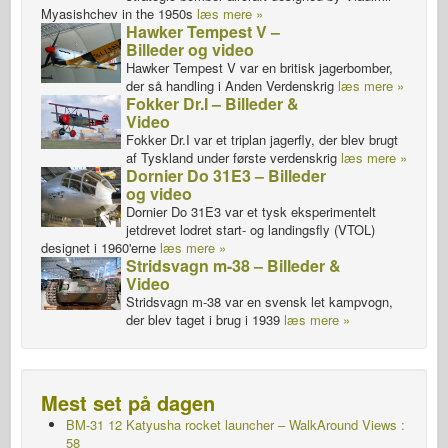
Myasishchev in the 1950s
læs mere »
Hawker Tempest V –
Billeder og video
Hawker Tempest V var en britisk jagerbomber,
der så handling i Anden Verdenskrig
læs mere »
Fokker Dr.I – Billeder &
Video
Fokker Dr.I var et triplan jagerfly, der blev brugt
af Tyskland under første verdenskrig
læs mere »
Dornier Do 31E3 – Billeder
og video
Dornier Do 31E3 var et tysk eksperimentelt
jetdrevet lodret start- og landingsfly (VTOL)
designet i 1960'erne
læs mere »
Stridsvagn m-38 – Billeder &
Video
Stridsvagn m-38 var en svensk let kampvogn,
der blev taget i brug i 1939
læs mere »
Mest set på dagen
BM-31 12 Katyusha rocket launcher – WalkAround Views :
58