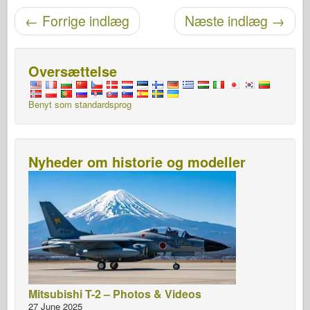
Navigation efter post
←
Forrige indlæg
Næste indlæg
→
Oversættelse
Benyt som standardsprog
Nyheder om historie og modeller
Mitsubishi T-2 – Photos & Videos
27 June 2025