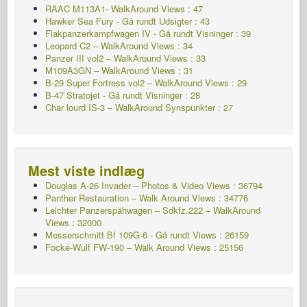
RAAC M113A1- WalkAround Views : 47
Hawker Sea Fury - Gå rundt
Udsigter : 43
Flakpanzerkampfwagen IV - Gå rundt
Visninger : 39
Leopard C2 – WalkAround Views : 34
Panzer III vol2 – WalkAround Views : 33
M109A3GN – WalkAround Views : 31
B-29 Super Fortress vol2 – WalkAround Views : 29
B-47 Stratojet - Gå rundt Visninger : 28
Char lourd IS-3 – WalkAround
Synspunkter : 27
Mest viste indlæg
Douglas A-26 Invader – Photos & Video Views : 36794
Panther Restauration – Walk Around Views : 34776
Leichter Panzerspähwagen – Sdkfz.222 – WalkAround
Views : 32000
Messerschmitt Bf 109G-6 - Gå rundt
Views : 26159
Focke-Wulf FW-190 – Walk Around Views : 25156