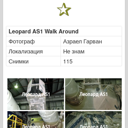
Leopard AS1 Walk Around
Фотограф
Азраел Гарван
Локализация
Не знам
Снимки
115
Леопард AS1
Леопард AS1
Леопард AS1
Леопард AS1