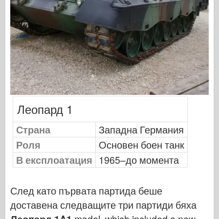
Сигнал за ескадрила
Танкова мощност
Камиони и танкове
Вафен-Арсенал
Уидавникдва милитария
Темето
Академия
Леопард 1
Модели на асото
Страна
Западна Германия
АФВ клуб
Роля
Основен боен танк
Airfix
В експлоатация
1965–до момента
Военновъздушни сили
Модел AZ
След като първата партида беше
Черно куче
доставена следващите три партиди бяха
Bronco