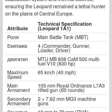
ensuring the Leopard remained a lethal hunter
on the plains of Central Europe.
Technical Specification
Attribute
(Leopard 1A1)
Роля
Main Battle Tank (MBT)
Екипажа
4 (Commander, Gunner,
Loader, Driver)
двигател
MTU MB 838 CaM 500 multi-
fuel V10 (830 hp)
Maximum
65 km/h (40 mph)
Speed
Main
105 mm Royal Ordnance L7A3
Armament
rifled gun (60 rounds)
Secondary
2 × 7.62 mm MG3 machine
Armament
guns