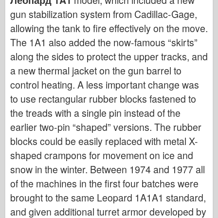
Леопард 1A1
model, which included a new
Кибер-хоби
gun stabilization system from Cadillac-Gage,
Днепромодел
allowing the tank to fire effectively on the move.
Дракон
The 1A1 also added the now-famous “skirts”
Едуард
along the sides to protect the upper tracks, and
Модел на ЕТ
a new thermal jacket on the gun barrel to
control heating. A less important change was
Фини форми
to use rectangular rubber blocks fastened to
Сили на храбрия
the treads with a single pin instead of the
ФриулМодел
earlier two-pin “shaped” versions. The rubber
Хасагава
blocks could be easily replaced with metal X-
Хелър
shaped crampons for movement on ice and
ХобиБос
snow in the winter. Between 1974 and 1977 all
Модели на ИБГ
of the machines in the first four batches were
Icm
brought to the same Leopard 1A1A1 standard,
Италиери
and given additional turret armor developed by