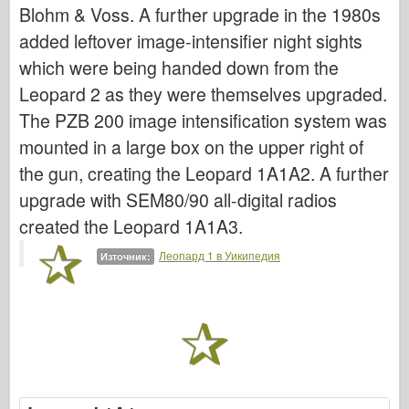
Blohm & Voss. A further upgrade in the 1980s
Легенда
added leftover image-intensifier night sights
Модел менг
which were being handed down from the
Тамия
Leopard 2 as they were themselves upgraded.
Tristar
The PZB 200 image intensification system was
Тромпетист
mounted in a large box on the upper right of
Звезда
the gun, creating the Leopard 1A1A2. A further
Албуми-Снимки
upgrade with SEM80/90 all-digital radios
Разходка около
created the Leopard 1A1A3.
Книги
Леопард 1 в Уикипедия
Източник:
Dvd
Контакт
1000000
Комплектите