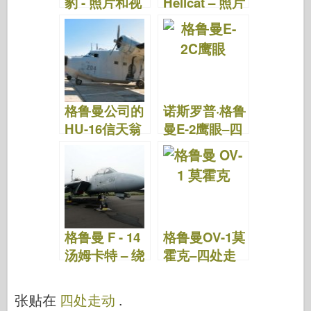
豹 - 照片和视
Hellcat – 照片
频
和视频
格鲁曼公司的
诺斯罗普·格鲁
HU-16信天翁
曼E-2鹰眼–四
– 照片和视频
处走动
格鲁曼 F - 14
格鲁曼OV-1莫
汤姆卡特 – 绕
霍克–四处走
道而行
动
张贴在
四处走动
.