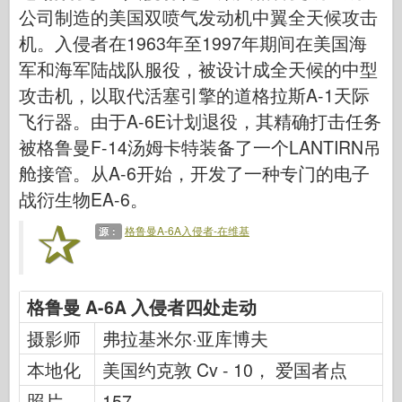
网络爱好
公司制造的美国双喷气发动机中翼全天候攻击
机。入侵者在1963年至1997年期间在美国海
德尼普罗莫德
军和海军陆战队服役，被设计成全天候的中型
龙
攻击机，以取代活塞引擎的道格拉斯A-1天际
爱德华
飞行器。由于A-6E计划退役，其精确打击任务
E.T. 模型
被格鲁曼F-14汤姆卡特装备了一个LANTIRN吊
精细模具
舱接管。从A-6开始，开发了一种专门的电子
瓦洛尔部队
战衍生物EA-6。
弗里尔模型
格鲁曼A-6A入侵者-在维基
源：
长谷川
海勒
霍比博斯
格鲁曼 A-6A 入侵者四处走动
IBG 模型
摄影师
弗拉基米尔·亚库博夫
Icm
本地化
美国约克敦 Cv - 10， 爱国者点
泰泰莱里
照片
157