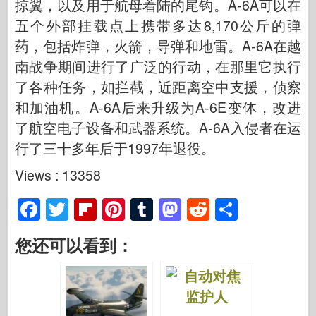
掠翼，以及用于航母着陆的尾钩。A-6A可以在
五个外部挂载点上携带多达8,170公斤的弹
药，包括炸弹，火箭，导弹和地雷。A-6A在越
南战争期间进行了广泛的行动，在那里它执行
了各种任务，如拦截，近距离空中支援，侦察
和加油机。A-6A后来升级为A-6E变体，改进
了航空电子设备和武器系统。A-6A入侵者在运
行了三十多年后于1997年退役。
Views : 13358
F
T
Fl
Pi
T
M
R
S
a
wi
ip
nt
u
a
e
h
您还可以看到：
c
tt
b
er
m
st
d
ar
e
er
o
e
bl
o
di
e
b
ar
st
r
d
t