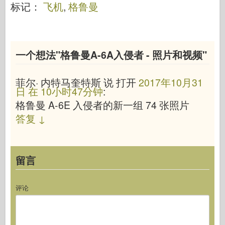
标记：
飞机
,
格鲁曼
一个想法"
格鲁曼A-6A入侵者 - 照片和视频
"
菲尔· 内特马奎特斯
说
打开
2017年10月31
日 在 10小时47分钟
:
格鲁曼 A-6E 入侵者的新一组 74 张照片
答复
↓
留言
评论