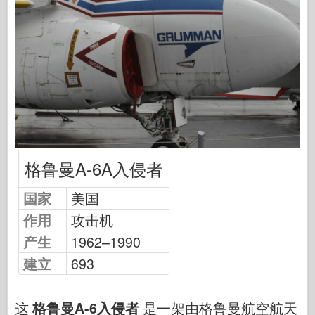
中队信号
坦克功率
卡车和坦克
瓦芬-阿森纳
威道尼奇二军
马奎特斯
学院
格鲁曼A-6A入侵者
王牌模型
阿夫夫俱乐部
国家
美国
空气修复
作用
攻击机
空军
产生
1962–1990
AZ 模型
建立
693
黑狗
野马
这
格鲁曼A-6入侵者
是一架由格鲁曼航空航天