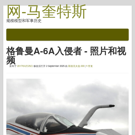
网-马奎特斯
规模模型和军事历史
文档
战斗后
格鲁曼A-6A入侵者 - 照片和视
自动对焦武器
频
盟军轴
发布于
2017年6月25日
修改后打开
2 September 2025
由
斯德克夫兹.000
|
1
答复
盔甲照片画廊
简介中的盔甲
协和
螺母和螺栓
新先锋
鱼鹰模型
鱼鹰出版