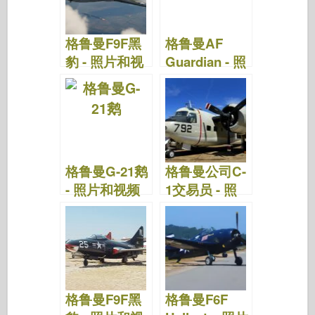
o
d
o
o
n
格鲁曼F9F黑
格鲁曼AF
k
豹 - 照片和视
Guardian - 照
频
片和视频
格鲁曼G-21鹅
格鲁曼公司C-
- 照片和视频
1交易员 - 照
片和视频
格鲁曼F9F黑
格鲁曼F6F