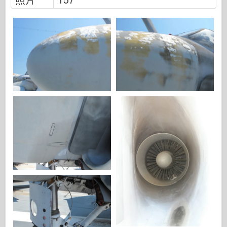
传说
孟模
塔米亚
三星
特朗普特
兹韦兹达
相册-照片
四处走动
书
Dvd
联系
勒杂志
套件