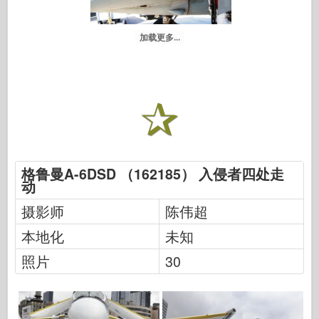
加载更多...
格鲁曼A-6DSD （162185） 入侵者四处走
动
摄影师
陈伟超
本地化
未知
照片
30