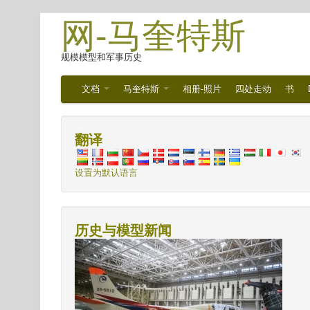
网-马奎特斯
规模模型和军事历史
文档
马奎特斯
相册-照片
四处走动
书
翻译
设置为默认语言
历史与模型新闻