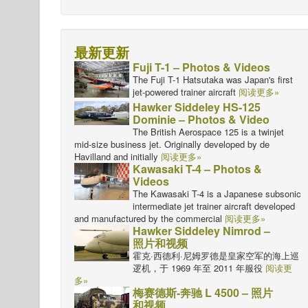
最新更新
Fuji T-1 – Photos & Videos
The Fuji T-1 Hatsutaka was Japan's first
jet-powered trainer aircraft
阅读更多»
Hawker Siddeley HS-125
Dominie – Photos & Video
The British Aerospace 125 is a twinjet
mid-size business jet. Originally developed by de
Havilland and initially
阅读更多»
Kawasaki T-4 – Photos &
Videos
The Kawasaki T-4 is a Japanese subsonic
intermediate jet trainer aircraft developed
and manufactured by the commercial
阅读更多»
Hawker Siddeley Nimrod –
照片和视频
霍克·西德利·尼姆罗德是皇家空军的海上巡
逻机，于 1969 年至 2011 年服役
阅读更
多»
梅赛德斯-奔驰 L 4500 – 照片
和视频