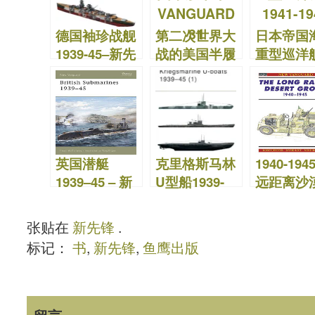
o
n
德国袖珍战舰
第二次世界大
日本帝国
k
1939-45–新先
战的美国半履
重型巡洋
锋75
带车 –
1941-45
VANGUARD
锋176
31
英国潜艇
克里格斯马林
1940-194
1939–45 – 新
U型船1939-
远距离沙
先锋 129
45（1）–新先
团–新先锋
锋51
张贴在
新先锋
.
标记：
书
,
新先锋
,
鱼鹰出版