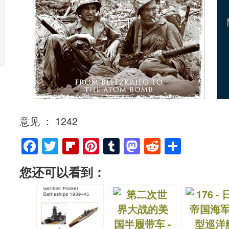
意见 ： 1242
F
T
Fl
Pi
T
M
R
S
a
wi
ip
nt
u
a
e
h
您还可以看到：
c
tt
b
er
m
st
d
ar
e
er
o
e
bl
o
di
e
b
ar
st
r
d
t
o
d
o