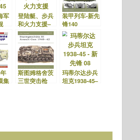
海军
登陆艇、步兵
装甲列车-新先
舰
和火力支援–
锋140
–新先
新先锋157
5年
斯图姆格舍茨
玛蒂尔达步兵
漠集
三世突击枪
坦克1938-45–
32
1940-42–新先
新先锋08
锋19