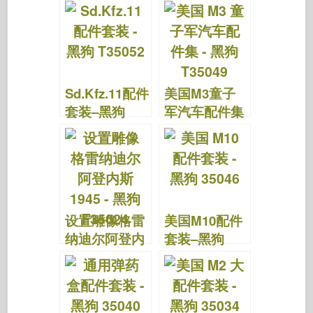
集–黑狗
T35061
Sd.Kfz.11配件
美国M3童子
套装–黑狗
军汽车配件集
T35052
–黑狗T35049
设置雕像格雷
美国M10配件
纳迪尔阿登内
套装–黑狗
斯 1945 – 黑
35046
狗 F35024