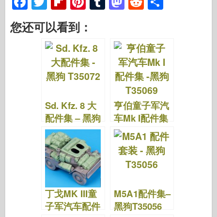
F
T
Fl
Pi
T
M
R
S
a
wi
ip
nt
u
a
e
h
您还可以看到：
c
tt
b
er
m
st
d
ar
e
er
o
e
bl
o
di
e
b
ar
st
r
d
t
o
d
o
o
n
Sd. Kfz. 8 大
亨伯童子军汽
k
配件集 – 黑狗
车Mk I配件集
T35072
–黑狗T35069
丁戈MK III童
M5A1配件集–
子军汽车配件
黑狗T35056