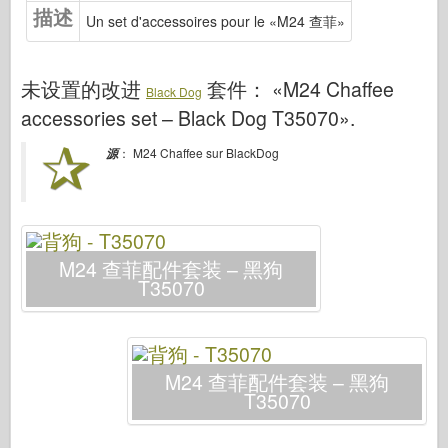
描述
中队信号
Un set d'accessoires pour le «M24 查菲»
坦克功率
卡车和坦克
未设置的改进
套件：
«M24 Chaffee
Black Dog
瓦芬-阿森纳
accessories set – Black Dog T35070»
.
威道尼奇二军
： M24 Chaffee sur BlackDog
源
马奎特斯
学院
王牌模型
M24 查菲配件套装 – 黑狗
阿夫夫俱乐部
T35070
空气修复
空军
AZ 模型
M24 查菲配件套装 – 黑狗
黑狗
T35070
野马