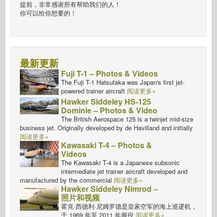
提前，非常感谢所有帮助我们的人！
你可以给你想要的！
最新更新
Fuji T-1 – Photos & Videos
The Fuji T-1 Hatsutaka was Japan's first jet-
powered trainer aircraft
阅读更多»
Hawker Siddeley HS-125
Dominie – Photos & Video
The British Aerospace 125 is a twinjet mid-size
business jet. Originally developed by de Havilland and initially
阅读更多»
Kawasaki T-4 – Photos &
Videos
The Kawasaki T-4 is a Japanese subsonic
intermediate jet trainer aircraft developed and
manufactured by the commercial
阅读更多»
Hawker Siddeley Nimrod –
照片和视频
霍克·西德利·尼姆罗德是皇家空军的海上巡逻机，
于 1969 年至 2011 年服役
阅读更多»