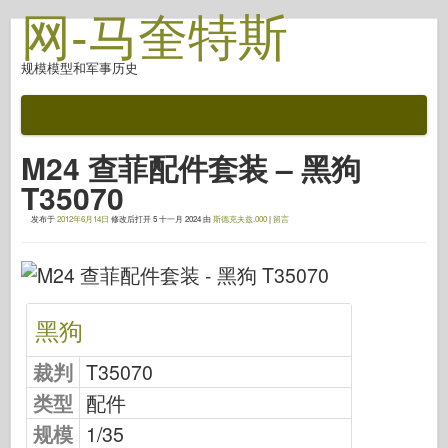
网-马奎特斯
规模模型和军事历史
文档
战斗后
M24 查菲配件套装 – 黑狗
自动对焦武器
T35070
盟军轴
发布于
2012年6月14日
修改后打开
5 十一月 2024
由
斯德克夫兹.000
|
留言
盔甲照片画廊
简介中的盔甲
协和
黑狗
螺母和螺栓
新先锋
裁判
T35070
鱼鹰模型
类型
配件
鱼鹰出版
规模
1/35