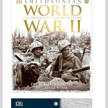
传说
孟模
塔米亚
三星
特朗普特
兹韦兹达
相册-照片
四处走动
书
Dvd
联系
勒杂志
套件