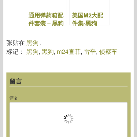
通用弹药箱配
美国M2大配
件套装 – 黑狗
件集-黑狗
35040
35034
张贴在
黑狗
.
标记：
黑狗
,
黑狗
,
m24查菲
,
雷辛
,
侦察车
留言
评论