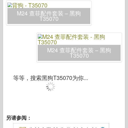
网络爱好
M24 查菲配件套装 – 黑狗
德尼普罗莫德
T35070
龙
爱德华
E.T. 模型
M24 查菲配件套装 – 黑狗
精细模具
T35070
瓦洛尔部队
弗里尔模型
长谷川
等等，搜索黑狗T35070为你...
海勒
霍比博斯
IBG 模型
Icm
另请参阅：
泰泰莱里