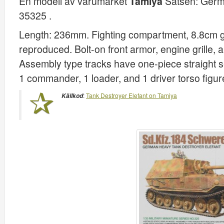
En modell av varumärket
Tamiya
Satsen:
Germa
35325
.
Length: 236mm. Fighting compartment, 8.8cm g
reproduced. Bolt-on front armor, engine grille
Assembly type tracks have one-piece straight sec
1 commander, 1 loader, and 1 driver torso figu
:
Tank Destroyer Elefant on Tamiya
Källkod