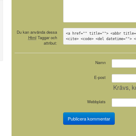
Du kan använda dessa
<a href="" title=""> <abbr title=
Html
Taggar och
<cite> <code> <del datetime=""> 
attribut:
Namn
E-post
Krävs
, 
Webbplats