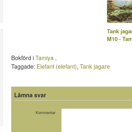
b
ar
st
r
d
t
o
d
o
o
n
Tank jaga
k
M10 - Tam
89554
Bokförd i
Tamiya
.
Taggade:
Elefant (elefant)
,
Tank jagare
Lämna svar
Kommentar