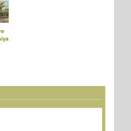
re
iya