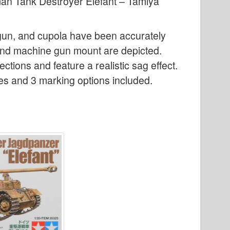
n Tank Destroyer Elefant – Tamiya
un, and cupola have been accurately
, and machine gun mount are depicted.
tions and feature a realistic sag effect.
res and 3 marking options included.