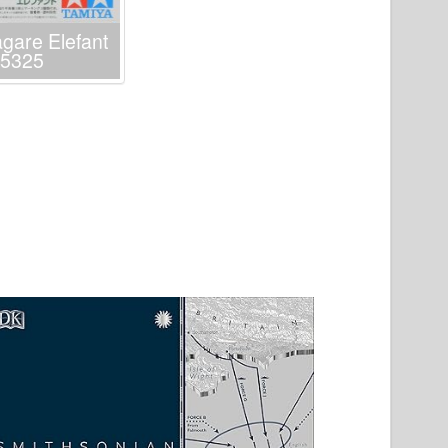
agare Elefant
35325