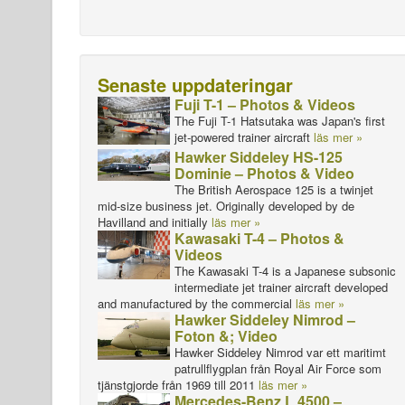
Senaste uppdateringar
Fuji T-1 – Photos & Videos
The Fuji T-1 Hatsutaka was Japan's first
jet-powered trainer aircraft
läs mer »
Hawker Siddeley HS-125
Dominie – Photos & Video
The British Aerospace 125 is a twinjet
mid-size business jet. Originally developed by de
Havilland and initially
läs mer »
Kawasaki T-4 – Photos &
Videos
The Kawasaki T-4 is a Japanese subsonic
intermediate jet trainer aircraft developed
and manufactured by the commercial
läs mer »
Hawker Siddeley Nimrod –
Foton &; Video
Hawker Siddeley Nimrod var ett maritimt
patrullflygplan från Royal Air Force som
tjänstgjorde från 1969 till 2011
läs mer »
Mercedes-Benz L 4500 –