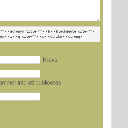
""> <acronym title=""> <b> <blockquote cite=""> 
<em> <i> <q cite=""> <s> <strike> <strong>
Krävs
kommer inte att publiceras