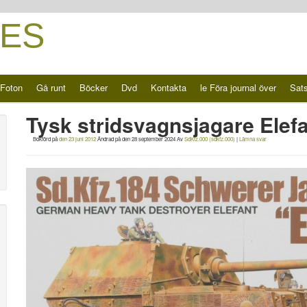
ES
Foton
Gå runt
Böcker
Dvd
Kontakta
le Föra journal över
Sat
Tysk stridsvagnsjagare Elef
Bokförd på
den 23 juni 2012
Ändrad på
den 28 september 2024
Av
SdKfz.000 (sdkfz.000)
|
Lämna svar