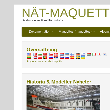
NÄT-MAQUETT
Skalmodeller & militärhistoria
Dokumentation
Maquettes (maquettes)
Album-
Översättning
Ange som standardspråk
Historia & Modeller Nyheter