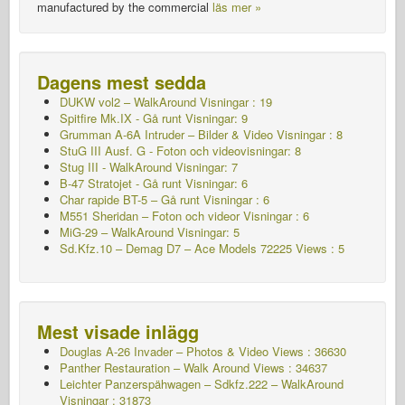
manufactured by the commercial
läs mer »
Dagens mest sedda
DUKW vol2 – WalkAround
Visningar : 19
Spitfire Mk.IX - Gå runt Visningar: 9
Grumman A-6A Intruder – Bilder & Video Visningar : 8
StuG III Ausf. G - Foton och videovisningar: 8
Stug III - WalkAround Visningar: 7
B-47 Stratojet - Gå runt Visningar: 6
Char rapide BT-5 – Gå runt
Visningar : 6
M551 Sheridan – Foton och videor Visningar : 6
MiG-29 – WalkAround Visningar: 5
Sd.Kfz.10 – Demag D7 – Ace Models 72225 Views : 5
Mest visade inlägg
Douglas A-26 Invader – Photos & Video Views : 36630
Panther Restauration – Walk Around Views : 34637
Leichter Panzerspähwagen – Sdkfz.222 – WalkAround
Visningar : 31873