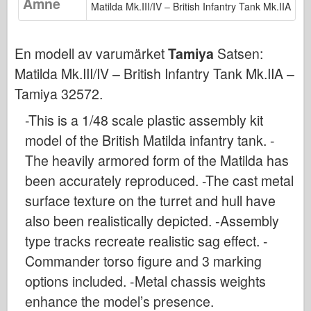
Ämne
Matilda Mk.III/IV – British Infantry Tank Mk.IIA
Bronco
Cyber-Hobby
En modell av varumärket
Tamiya
Satsen:
Dnepromodel (dnepromodel)
Matilda Mk.III/IV – British Infantry Tank Mk.IIA –
Dragon
Tamiya 32572
.
Eduard
-This is a 1/48 scale plastic assembly kit
E.T. Modell
model of the British Matilda infantry tank. -
Fina mögel
The heavily armored form of the Matilda has
Tapperhetskrafter
been accurately reproduced. -The cast metal
Friulmodel
surface texture on the turret and hull have
Hasegawa
also been realistically depicted. -Assembly
Heller (också)
type tracks recreate realistic sag effect. -
HobbyBoss (hobbyboss)
Commander torso figure and 3 marking
IBG-modeller
options included. -Metal chassis weights
Icm
enhance the model’s presence.