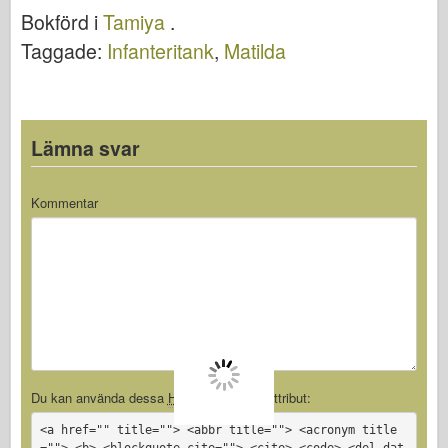
o 267
Bokförd i
Tamiya
.
Taggade:
Infanteritank
,
Matilda
Lämna svar
Kommentar
Du kan använda dessa
Html
Taggar och attribut:
<a href="" title=""> <abbr title=""> <acronym title