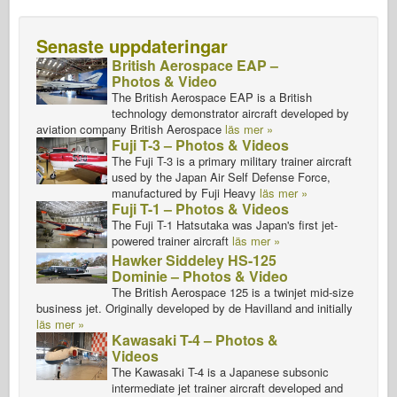
Senaste uppdateringar
British Aerospace EAP –
Photos & Video
The British Aerospace EAP is a British
technology demonstrator aircraft developed by
aviation company British Aerospace
läs mer »
Fuji T-3 – Photos & Videos
The Fuji T-3 is a primary military trainer aircraft
used by the Japan Air Self Defense Force,
manufactured by Fuji Heavy
läs mer »
Fuji T-1 – Photos & Videos
The Fuji T-1 Hatsutaka was Japan's first jet-
powered trainer aircraft
läs mer »
Hawker Siddeley HS-125
Dominie – Photos & Video
The British Aerospace 125 is a twinjet mid-size
business jet. Originally developed by de Havilland and initially
läs mer »
Kawasaki T-4 – Photos &
Videos
The Kawasaki T-4 is a Japanese subsonic
intermediate jet trainer aircraft developed and