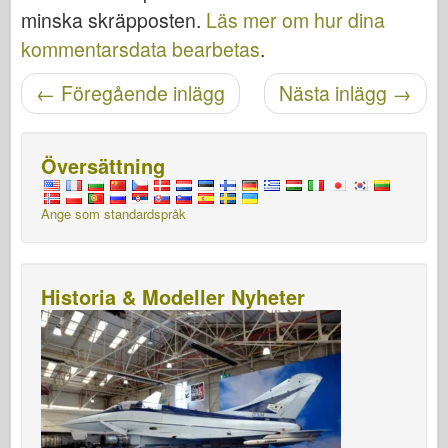
minska skräpposten.
Läs mer om hur dina
kommentarsdata bearbetas
.
Posta navigering
←
Föregående inlägg
Nästa inlägg
→
Översättning
Ange som standardspråk
Historia & Modeller Nyheter