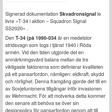
Bronco
Cyber-Hobby
Signerad dokumentation
Skvadronsignal
le
Dnepromodel (dnepromodel)
livre «T-34 i aktion – Squadron Signal
Dragon
SS2020» .
Eduard
Den
T-34 (på 1990-034
är en medelstor
E.T. Modell
stridsvagn som togs i tjänst 1940 i Röda
Fina mögel
armén. Vid den tiden utgjorde det en
anmärkningsvärd balans mellan de tre
Tapperhetskrafter
viktigaste faktorerna som definierar kvaliteten
Friulmodel
på ett pansarfordon, nämligen: eldkraft, skydd
Hasegawa
och rörlighet. Denna framgång gjorde det till en
Heller (också)
av Sovjetunionens tillgångar inför invasionen
HobbyBoss (hobbyboss)
av Wehrmacht. För att motverka detta kommer
IBG-modeller
den senare att behöva se över sin
Icm
designpolicy för pansarfordon genom att till