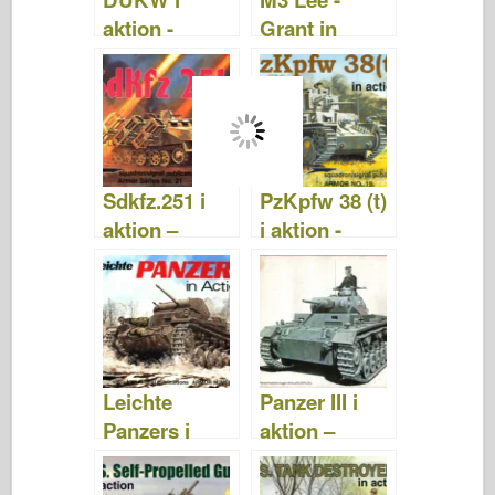
k
aktion -
Grant in
Skvadronsign
Action -
al SS2035
Skvadronsign
al SS2033
Sdkfz.251 i
PzKpfw 38 (t)
aktion –
i aktion -
Skvadronsign
Skvadronsign
al SS2021
al SS2019
Leichte
Panzer III i
Panzers i
aktion –
aktion –
Skvadronsign
Skvadronsign
al SS2001