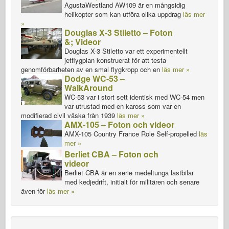
AgustaWestland AW109 är en mångsidig
helikopter som kan utföra olika uppdrag
läs mer
»
Douglas X-3 Stiletto – Foton
&; Videor
Douglas X-3 Stiletto var ett experimentellt
jetflygplan konstruerat för att testa
genomförbarheten av en smal flygkropp och en
läs mer »
Dodge WC-53 –
WalkAround
WC-53 var i stort sett identisk med WC-54 men
var utrustad med en kaross som var en
modifierad civil väska från 1939
läs mer »
AMX-105 – Foton och videor
AMX-105 Country France Role Self-propelled
läs
mer »
Berliet CBA – Foton och
videor
Berliet CBA är en serie medeltunga lastbilar
med kedjedrift, initialt för militären och senare
även för
läs mer »