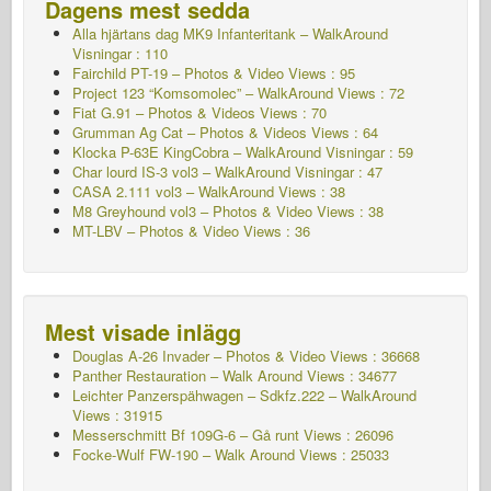
Dagens mest sedda
Alla hjärtans dag MK9 Infanteritank – WalkAround
Visningar : 110
Fairchild PT-19 – Photos & Video Views : 95
Project 123 “Komsomolec” – WalkAround Views : 72
Fiat G.91 – Photos & Videos Views : 70
Grumman Ag Cat – Photos & Videos Views : 64
Klocka P-63E KingCobra – WalkAround
Visningar : 59
Char lourd IS-3 vol3 – WalkAround
Visningar : 47
CASA 2.111 vol3 – WalkAround Views : 38
M8 Greyhound vol3 – Photos & Video Views : 38
MT-LBV – Photos & Video Views : 36
Mest visade inlägg
Douglas A-26 Invader – Photos & Video Views : 36668
Panther Restauration – Walk Around Views : 34677
Leichter Panzerspähwagen – Sdkfz.222 – WalkAround
Views : 31915
Messerschmitt Bf 109G-6 – Gå runt
Views : 26096
Focke-Wulf FW-190 – Walk Around Views : 25033