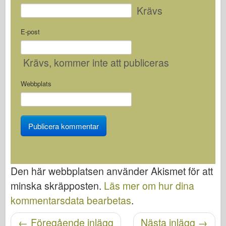
Krävs
E-post
Krävs
, kommer inte att publiceras
Webbplats
Den här webbplatsen använder Akismet för att
minska skräpposten.
Läs mer om hur dina
kommentarsdata bearbetas
.
Posta navigering
←
Föregående inlägg
Nästa inlägg
→