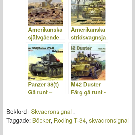
al SS2010
Amerikanska
Amerikanska
självgående
stridsvagnsja
vapen i aktion
gare i aktion
-
–
Skvadronsign
Skvadronsign
al SS2038
al SS2036
Panzer 38(t)
M42 Duster
Gå runt –
Färg gå runt -
Skvadronsign
Skvadron
al SS5713
signal
Bokförd i
Skvadronsignal
.
SS5705
Taggade:
Böcker
,
Röding T-34
,
skvadronsignal