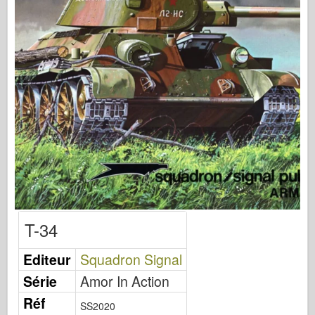
Osprey Förlag
Skvadronsignal
Tankpower
Lastbilar & Tankar
Waffen-Arsenal
Wydawnictwo Militaria
Maquettes (maquettes)
Academy
Ace Modeller
AFV-klubb
T-34
Airfix
Flygvapnet
Editeur
Squadron Signal
AZ-modell
Série
Amor In Action
Svart hund
Réf
SS2020