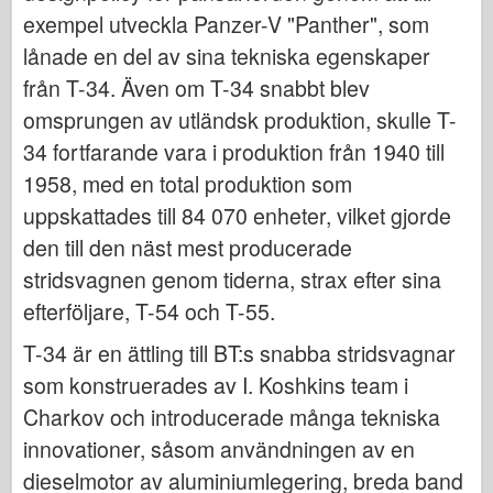
Italeri
exempel utveckla Panzer-V "Panther", som
Legend
lånade en del av sina tekniska egenskaper
Meng Modell
från T-34. Även om T-34 snabbt blev
omsprungen av utländsk produktion, skulle T-
Tamiya
34 fortfarande vara i produktion från 1940 till
Tristar
1958, med en total produktion som
Trumpetare
uppskattades till 84 070 enheter, vilket gjorde
Zvezda
den till den näst mest producerade
Album-Foton
stridsvagnen genom tiderna, strax efter sina
Gå runt
efterföljare, T-54 och T-55.
Böcker
T-34 är en ättling till BT:s snabba stridsvagnar
Dvd
som konstruerades av I. Koshkins team i
Kontakta
Charkov och introducerade många tekniska
le Föra journal över
innovationer, såsom användningen av en
dieselmotor av aluminiumlegering, breda band
Satserna