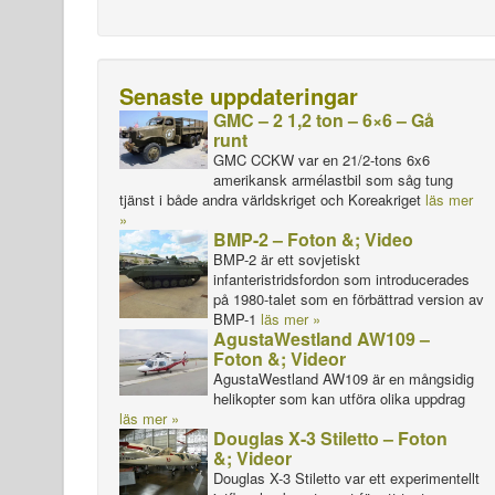
Senaste uppdateringar
GMC – 2 1,2 ton – 6×6 – Gå
runt
GMC CCKW var en 21/2-tons 6x6
amerikansk armélastbil som såg tung
tjänst i både andra världskriget och Koreakriget
läs mer
»
BMP-2 – Foton &; Video
BMP-2 är ett sovjetiskt
infanteristridsfordon som introducerades
på 1980-talet som en förbättrad version av
BMP-1
läs mer »
AgustaWestland AW109 –
Foton &; Videor
AgustaWestland AW109 är en mångsidig
helikopter som kan utföra olika uppdrag
läs mer »
Douglas X-3 Stiletto – Foton
&; Videor
Douglas X-3 Stiletto var ett experimentellt