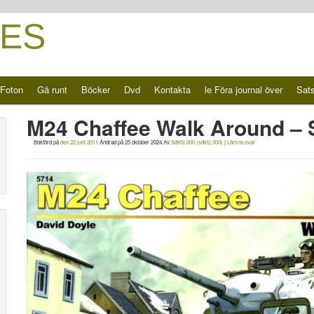
ES
Foton
Gå runt
Böcker
Dvd
Kontakta
le Föra journal över
Sat
M24 Chaffee Walk Around – 
Bokförd på
den 22 juni 2011
Ändrad på
25 oktober 2024
Av
SdKfz.000 (sdkfz.000)
|
Lämna svar