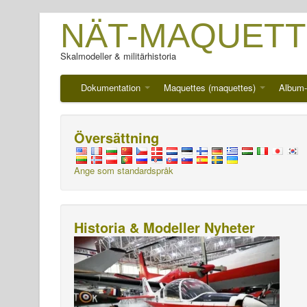
NÄT-MAQUETT
Skalmodeller & militärhistoria
Dokumentation
Maquettes (maquettes)
Album-
Översättning
Ange som standardspråk
Historia & Modeller Nyheter