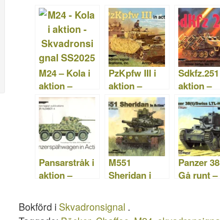
e
er
o
e
bl
o
di
e
b
ar
st
r
d
t
o
d
o
o
n
M24 – Kola i
PzKpfw III i
Sdkfz.251 
k
aktion –
aktion –
aktion –
Skvadronsign
Skvadronsign
Skvadron
al SS2025
al SS2024
al SS2021
Pansarstråk i
M551
Panzer 38(
aktion –
Sheridan i
Gå runt –
Skvadronsign
aktion –
Skvadron
al SS2004
Skvadronsign
al SS5713
Bokförd i
Skvadronsignal
.
al SS2041