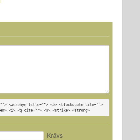
l
77
""> <acronym title=""> <b> <blockquote cite=""> 
<em> <i> <q cite=""> <s> <strike> <strong>
Krävs