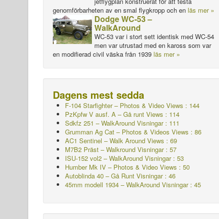
jetflygplan konstruerat för att testa
genomförbarheten av en smal flygkropp och en
läs mer »
Dodge WC-53 –
WalkAround
WC-53 var i stort sett identisk med WC-54
men var utrustad med en kaross som var
en modifierad civil väska från 1939
läs mer »
Dagens mest sedda
F-104 Starfighter – Photos & Video Views : 144
PzKpfw V ausf. A – Gå runt
Views : 114
Sdkfz 251 – WalkAround
Visningar : 111
Grumman Ag Cat – Photos & Videos Views : 86
AC1 Sentinel – Walk Around Views : 69
M7B2 Präst – Walkround
Visningar : 57
ISU-152 vol2 – WalkAround
Visningar : 53
Humber Mk IV – Photos & Video Views : 50
Autoblinda 40 – Gå Runt
Visningar : 46
45mm modell 1934 – WalkAround
Visningar : 45