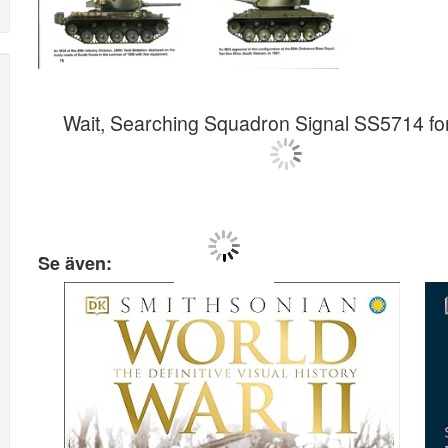
Wait, Searching Squadron Signal SS5714 f
Se även: