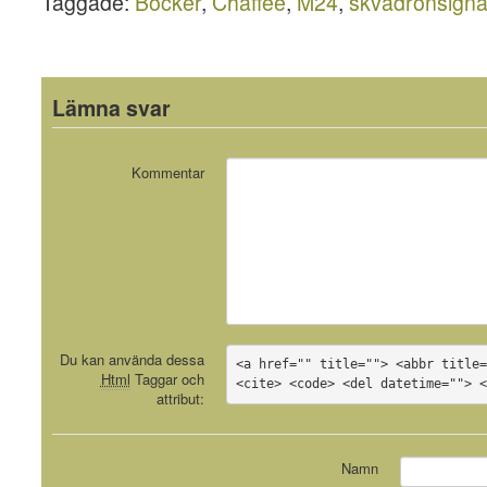
Taggade:
Böcker
,
Chaffee
,
M24
,
skvadronsigna
Lämna svar
Kommentar
Du kan använda dessa
<a href="" title=""> <abbr title=
Html
Taggar och
<cite> <code> <del datetime=""> 
attribut:
Namn