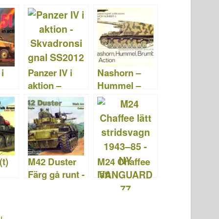
i
Panzer IV i
Nashorn –
aktion –
Hummel –
sign
Skvadronsign
Brumbär i
al SS2012
aktion –
Skvadronsign
al SS2005
t)
M42 Duster
M24 Chaffee
Färg gå runt -
lätt
sign
Skvadron
stridsvagn
signal
1943–85 – NY
SS5705
VANGUARD