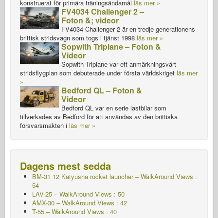
konstruerat för primära träningsändamål
läs mer »
FV4034 Challenger 2 –
Foton &; videor
FV4034 Challenger 2 är en tredje generationens
brittisk stridsvagn som togs i tjänst 1998
läs mer »
Sopwith Triplane – Foton &
Videor
Sopwith Triplane var ett anmärkningsvärt
stridsflygplan som debuterade under första världskriget
läs mer
»
Bedford QL – Foton &
Videor
Bedford QL var en serie lastbilar som
tillverkades av Bedford för att användas av den brittiska
försvarsmakten i
läs mer »
Dagens mest sedda
BM-31 12 Katyusha rocket launcher – WalkAround Views :
54
LAV-25 – WalkAround Views : 50
AMX-30 – WalkAround Views : 42
T-55 – WalkAround Views : 40