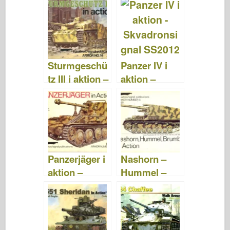
al SS2024
al SS2021
Sturmgeschü
Panzer IV i
tz III i aktion –
aktion –
Skvadronsign
Skvadronsign
al SS2014
al SS2012
Panzerjäger i
Nashorn –
aktion –
Hummel –
Squadron
Brumbär i
Signal
aktion –
SS2007
Skvadronsign
al SS2005