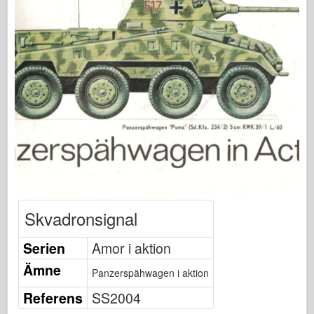
Osprey Förlag
Skvadronsignal
Tankpower
Lastbilar & Tankar
Waffen-Arsenal
Wydawnictwo Militaria
Maquettes (maquettes)
Academy
Ace Modeller
AFV-klubb
Skvadronsignal
Airfix
Serien
Amor i aktion
Flygvapnet
Ämne
Panzerspähwagen i aktion
AZ-modell
Referens
SS2004
Svart hund