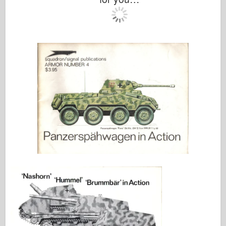
Italeri
Legend
Meng Modell
Tamiya
Tristar
Trumpetare
Zvezda
Album-Foton
Gå runt
Böcker
Dvd
Kontakta
le Föra journal över
Satserna