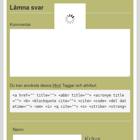
Lämna svar
Kommentar
Du kan använda dessa
Html
Taggar och attribut:
<a href="" title=""> <abbr title=""> <acronym title
=""> <b> <blockquote cite=""> <cite> <code> <del dat
etime=""> <em> <i> <q cite=""> <s> <strike> <strong>
Namn
Krävs