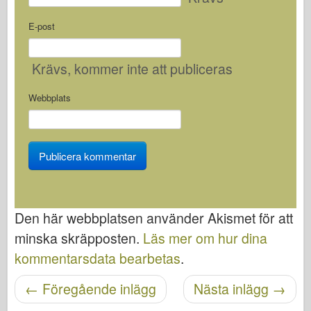
E-post
Krävs
, kommer inte att publiceras
Webbplats
Den här webbplatsen använder Akismet för att
minska skräpposten.
Läs mer om hur dina
kommentarsdata bearbetas
.
Posta navigering
←
Föregående inlägg
Nästa inlägg
→