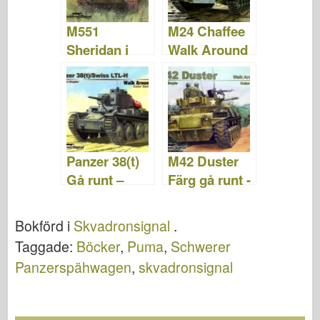
M551
M24 Chaffee
Sheridan i
Walk Around
aktion –
–
Skvadronsign
Skvadronsign
al SS2041
al SS5714
Panzer 38(t)
M42 Duster
Gå runt –
Färg gå runt -
Skvadronsign
Skvadron
al SS5713
signal
Bokförd i
Skvadronsignal
.
SS5705
Taggade:
Böcker
,
Puma
,
Schwerer
Panzerspähwagen
,
skvadronsignal