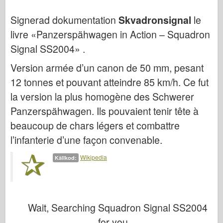
Bronco
Signerad dokumentation
Skvadronsignal
le
Cyber-Hobby
livre «Panzerspähwagen in Action – Squadron
Dnepromodel (dnepromodel)
Signal SS2004» .
Dragon
Version armée d’un canon de 50 mm, pesant
Eduard
12 tonnes et pouvant atteindre 85 km/h. Ce fut
E.T. Modell
la version la plus homogène des Schwerer
Fina mögel
Panzerspähwagen. Ils pouvaient tenir tête à
Tapperhetskrafter
beaucoup de chars légers et combattre
Friulmodel
l’infanterie d’une façon convenable.
Hasegawa
Wikipedia
Källkod:
Heller (också)
HobbyBoss (hobbyboss)
IBG-modeller
Wait, Searching Squadron Signal SS2004
Icm
for you…