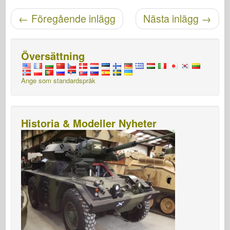
Posta navigering
←
Föregående inlägg
Nästa inlägg
→
Översättning
Ange som standardspråk
Historia & Modeller Nyheter