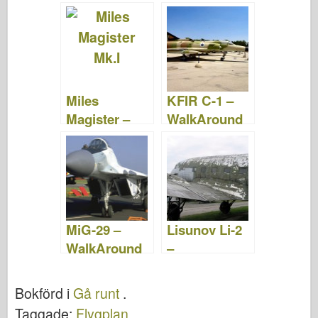
&; Videor
Foton &
Videor
Miles
KFIR C-1 –
Magister –
WalkAround
Foton och
videor
MiG-29 –
Lisunov Li-2
WalkAround
–
WalkAround
Bokförd i
Gå runt
.
Taggade:
Flygplan