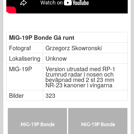
MiG-19P Bonde Gå runt
Fotograf
Grzegorz Skowronski
Lokalisering
Unknow
MiG-19P
Version utrustad med RP-1
Izumrud radar i nosen och
beväpnad med 2 st 23 mm
NR-23 kanoner i vingarna
Bilder
323
MiG-19P Bonde
MiG-19P Bonde