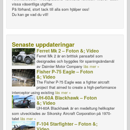
vissa väsentliga utgifter.
På förhand, stort tack till alla som hjälper oss!
Du kan ge vad du vill!
Senaste uppdateringar
Ferret Mk 2 – Foton &; Video
Ferret Mk 2 är en brittisk pansarbil som
designades och byggdes för spaningsändamål
av Daimler Motor Company
läs mer »
Fisher P-75 Eagle – Foton
&; Video
The Fisher P-75 Eagle was a fighter aircraft
project that aimed to create a high-performance
interceptor using existing
läs mer »
UH-60A Blackhawk – Foton
&; Video
UH-60A Blackhawk är en medeltung helikopter
som utvecklades av Sikorsky Aircraft Corporation på 1970-
talet
läs mer »
F-104 Starfighter – Foton &;
Video