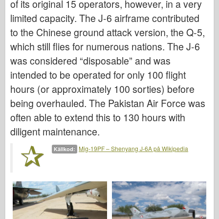
of its original 15 operators, however, in a very
Italeri
limited capacity. The J-6 airframe contributed
Legend
to the Chinese ground attack version, the Q-5,
Meng Modell
which still flies for numerous nations. The J-6
Tamiya
was considered “disposable” and was
Tristar
intended to be operated for only 100 flight
Trumpetare
hours (or approximately 100 sorties) before
Zvezda
being overhauled. The Pakistan Air Force was
Album-Foton
often able to extend this to 130 hours with
diligent maintenance.
Gå runt
Böcker
Mig-19PF – Shenyang J-6A på Wikipedia
Källkod:
Dvd
Kontakta
le Föra journal över
Satserna