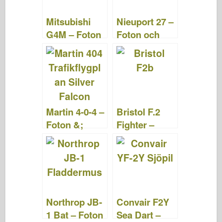
o
n
Mitsubishi
Nieuport 27 –
k
G4M – Foton
Foton och
& Videor
videor
Martin 4-0-4 –
Bristol F.2
Foton &;
Fighter –
Videor
Foton &
Videor
Northrop JB-
Convair F2Y
1 Bat – Foton
Sea Dart –