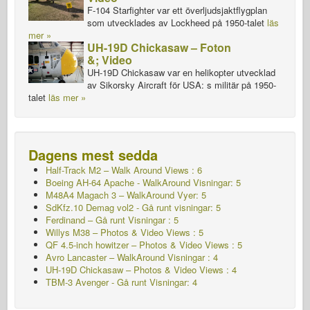
F-104 Starfighter var ett överljudsjaktflygplan
som utvecklades av Lockheed på 1950-talet
läs
mer »
UH-19D Chickasaw – Foton
&; Video
UH-19D Chickasaw var en helikopter utvecklad
av Sikorsky Aircraft för USA: s militär på 1950-
talet
läs mer »
Dagens mest sedda
Half-Track M2 – Walk Around Views : 6
Boeing AH-64 Apache - WalkAround Visningar: 5
M48A4 Magach 3 – WalkAround Vyer: 5
SdKfz.10 Demag vol2 - Gå runt visningar: 5
Ferdinand – Gå runt Visningar : 5
Willys M38 – Photos & Video Views : 5
QF 4.5-inch howitzer – Photos & Video Views : 5
Avro Lancaster – WalkAround Visningar : 4
UH-19D Chickasaw – Photos & Video Views : 4
TBM-3 Avenger - Gå runt Visningar: 4