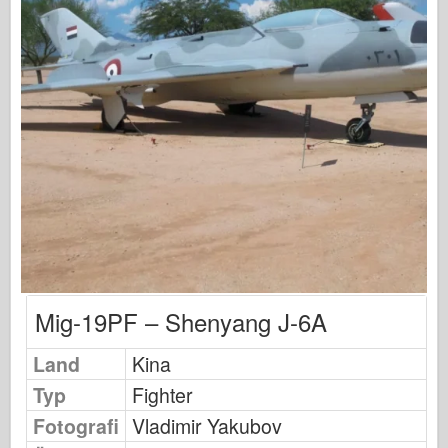
Osprey Förlag
Skvadronsignal
Tankpower
Lastbilar & Tankar
Waffen-Arsenal
Wydawnictwo Militaria
Maquettes (maquettes)
Academy
Ace Modeller
AFV-klubb
Mig-19PF – Shenyang J-6A
Airfix
Land
Kina
Flygvapnet
Typ
Fighter
AZ-modell
Fotografi
Vladimir Yakubov
Svart hund