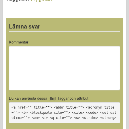
Lämna svar
Kommentar
Du kan använda dessa
Html
Taggar och attribut:
<a href="" title=""> <abbr title=""> <acronym title
=""> <b> <blockquote cite=""> <cite> <code> <del dat
etime=""> <em> <i> <q cite=""> <s> <strike> <strong>