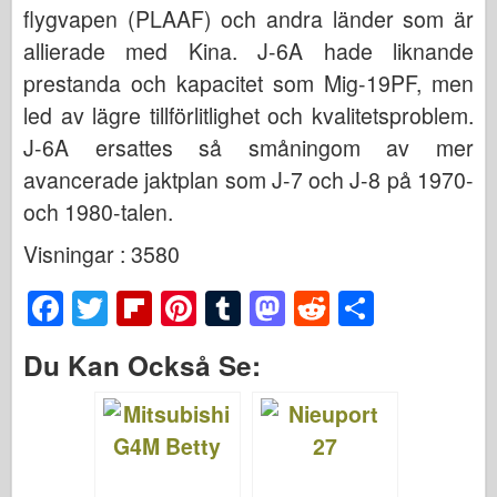
flygvapen (PLAAF) och andra länder som är
allierade med Kina. J-6A hade liknande
prestanda och kapacitet som Mig-19PF, men
led av lägre tillförlitlighet och kvalitetsproblem.
J-6A ersattes så småningom av mer
avancerade jaktplan som J-7 och J-8 på 1970-
och 1980-talen.
Visningar : 3580
F
T
Fl
Pi
T
M
R
S
a
wi
ip
nt
u
a
e
h
Du Kan Också Se:
c
tt
b
er
m
st
d
ar
e
er
o
e
bl
o
di
e
b
ar
st
r
d
t
o
d
o