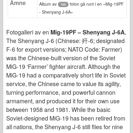
Ämne
Bronco
Album av
foton gå runt i en «Mig-19PF
165
- Shenyang J-6A»
Cyber-Hobby
Dnepromodel (dnepromodel)
Fotogalleri av en
Mig-19PF – Shenyang J-6A
,
Dragon
The Shenyang J-6 (Chinese: 歼-6; designated
Eduard
F-6 for export versions; NATO Code: Farmer)
E.T. Modell
was the Chinese-built version of the Soviet
Fina mögel
MiG-19 ‘Farmer’ fighter aircraft. Although the
Tapperhetskrafter
MiG-19 had a comparatively short life in Soviet
Friulmodel
service, the Chinese came to value its agility,
Hasegawa
turning performance, and powerful cannon
Heller (också)
armament, and produced it for their own use
HobbyBoss (hobbyboss)
between 1958 and 1981. While the basic
Soviet-designed MiG-19 has been retired from
IBG-modeller
all nations, the Shenyang J-6 still flies for nine
Icm