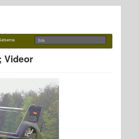
Satserna
; Videor