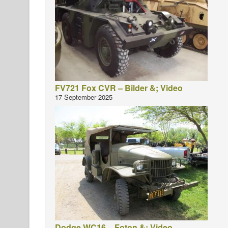
FV721 Fox CVR – Bilder &; Video
17 September 2025
Dodge WC16 – Foton &; Video