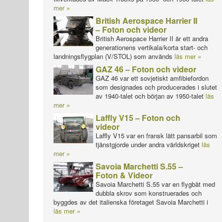
mer »
British Aerospace Harrier II
– Foton och videor
British Aerospace Harrier II är ett andra
generationens vertikala/korta start- och
landningsflygplan (V/STOL) som används
läs mer »
GAZ 46 – Foton och videor
GAZ 46 var ett sovjetiskt amfibiefordon
som designades och producerades i slutet
av 1940-talet och början av 1950-talet
läs
mer »
Laffly V15 – Foton och
videor
Laffly V15 var en fransk lätt pansarbil som
tjänstgjorde under andra världskriget
läs
mer »
Savoia Marchetti S.55 –
Foton & Videor
Savoia Marchetti S.55 var en flygbåt med
dubbla skrov som konstruerades och
byggdes av det italienska företaget Savoia Marchetti i
läs mer »