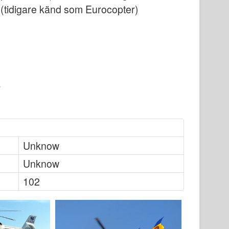
s (tidigare känd som Eurocopter)
Unknow
Unknow
102