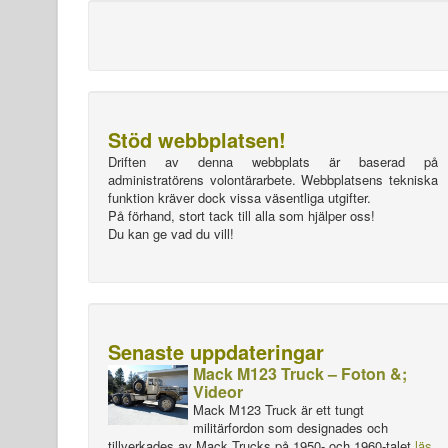
Stöd webbplatsen!
Driften av denna webbplats är baserad på
administratörens volontärarbete. Webbplatsens tekniska
funktion kräver dock vissa väsentliga utgifter.
På förhand, stort tack till alla som hjälper oss!
Du kan ge vad du vill!
Senaste uppdateringar
Mack M123 Truck – Foton &;
Videor
Mack M123 Truck är ett tungt
militärfordon som designades och
tillverkades av Mack Trucks på 1950- och 1960-talet
läs