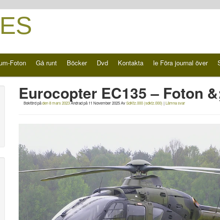
ES
um-Foton
Gå runt
Böcker
Dvd
Kontakta
le Föra journal över
Eurocopter EC135 – Foton &
Bokförd på
den 8 mars 2023
Ändrad på
11 November 2025
Av
SdKfz.000 (sdkfz.000)
|
Lämna svar