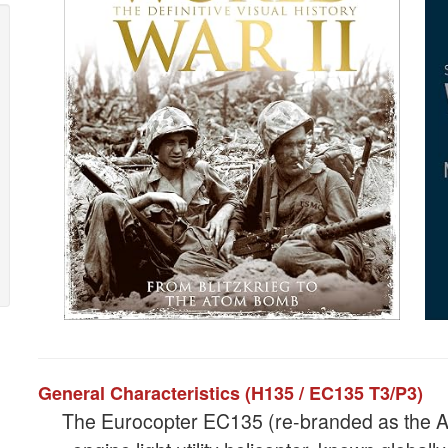
General Characteristics (H135 / EC135 T3/P3)
The Eurocopter EC135 (re-branded as the Air