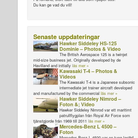
Du kan ge vad du vill!
Senaste uppdateringar
Hawker Siddeley HS-125
Dominie – Photos & Video
The British Aerospace 125 is a twinjet
mid-size business jet. Originally developed by de
Havilland and initially
läs mer »
Kawasaki T-4 – Photos &
Videos
The Kawasaki T-4 is a Japanese subsonic
intermediate jet trainer aircraft developed
and manufactured by the commercial
läs mer »
Hawker Siddeley Nimrod –
Foton &; Video
Hawker Siddeley Nimrod var ett maritimt
patrullflygplan från Royal Air Force som
tjänstgjorde från 1969 till 2011
läs mer »
Mercedes-Benz L 4500 –
Foton
Mercedes-Benz L 4500 var en tung lastbil