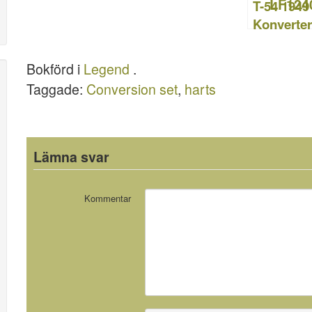
T-54 1949
k
Konverter
sset – Le
LF1240
Bokförd i
Legend
.
Taggade:
Conversion set
,
harts
Lämna svar
Kommentar