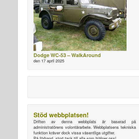
Dodge WC-53 – WalkAround
den 17 april 2025
Stöd webbplatsen!
Driften av denna webbplats är baserad på
administratörens volontärarbete. Webbplatsens tekniska
funktion kräver dock vissa väsentliga utgifter.
På förhand, stort tack till alla som hjälper oss!