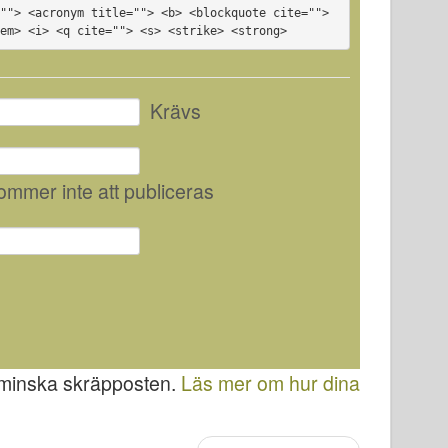
""> <acronym title=""> <b> <blockquote cite=""> 
<em> <i> <q cite=""> <s> <strike> <strong>
Krävs
kommer inte att publiceras
 minska skräpposten.
Läs mer om hur dina