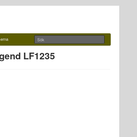
serna
egend LF1235