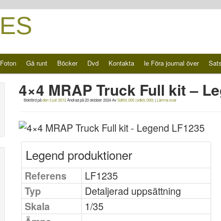
ES
Foton
Gå runt
Böcker
Dvd
Kontakta
le Föra journal över
Sat
4×4 MRAP Truck Full kit – L
Bokförd på
den 3 juli 2012
Ändrad på
20 oktober 2024
Av
SdKfz.000 (sdkfz.000)
|
Lämna svar
Legend produktioner
Referens
LF1235
Typ
Detaljerad uppsättning
Skala
1/35