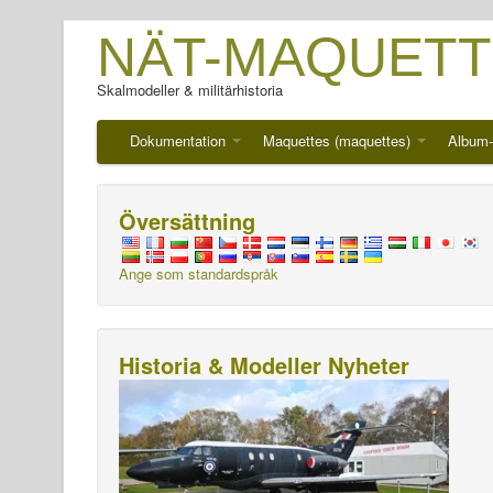
NÄT-MAQUETT
Skalmodeller & militärhistoria
Dokumentation
Maquettes (maquettes)
Album-
Översättning
Ange som standardspråk
Historia & Modeller Nyheter