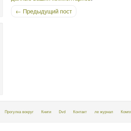
Навигация по записям
←
Предыдущий пост
Прогулка вокруг
Книги
Dvd
Контакт
ле журнал
Комп