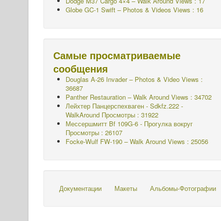
Dodge M37 Cargo 4×4 – Walk Around Views : 17
Globe GC-1 Swift – Photos & Videos Views : 16
Самые просматриваемые
сообщения
Douglas A-26 Invader – Photos & Video Views :
36687
Panther Restauration – Walk Around Views : 34702
Лейхтер Панцерспехваген - Sdkfz.222 -
WalkAround
Просмотры : 31922
Мессершмитт Bf 109G-6 - Прогулка вокруг
Просмотры : 26107
Focke-Wulf FW-190 – Walk Around Views : 25056
Документации
Макеты
Альбомы-Фотографии