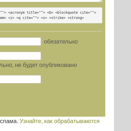
""> <acronym title=""> <b> <blockquote cite=""> 
<em> <i> <q cite=""> <s> <strike> <strong>
обязательно
льно
, не будет опубликовано
 спама.
Узнайте, как обрабатываются