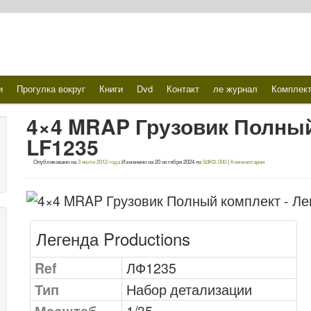
и
Прогулка вокруг
Книги
Dvd
Контакт
ле журнал
Комплек
4×4 MRAP Грузовик Полный
LF1235
Опубликовано на
3 июля 2012 года
Изменено на
20 октября 2024
по
SdKfz.000
|
Комментарии
Легенда Productions
Ref
ЛФ1235
Тип
Набор детализации