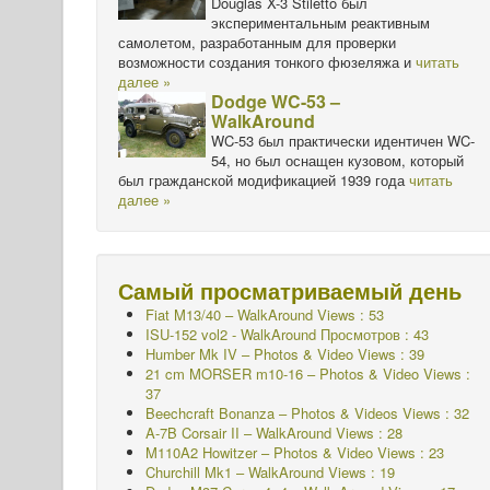
Douglas X-3 Stiletto был
экспериментальным реактивным
самолетом, разработанным для проверки
возможности создания тонкого фюзеляжа и
читать
далее »
Dodge WC-53 –
WalkAround
WC-53 был практически идентичен WC-
54, но был оснащен кузовом, который
был гражданской модификацией 1939 года
читать
далее »
Самый просматриваемый день
Fiat M13/40 – WalkAround Views : 53
ISU-152 vol2 - WalkAround
Просмотров : 43
Humber Mk IV – Photos & Video Views : 39
21 cm MORSER m10-16 – Photos & Video Views :
37
Beechcraft Bonanza – Photos & Videos Views : 32
A-7B Corsair II – WalkAround Views : 28
M110A2 Howitzer – Photos & Video Views : 23
Churchill Mk1 – WalkAround Views : 19