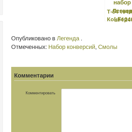
o
n
Т-54 1949
k
Конверс
ный набо
Легенда
Опубликовано в
Легенда
.
LF1240
Отмеченных:
Набор конверсий
,
Смолы
Комментарии
Комментировать