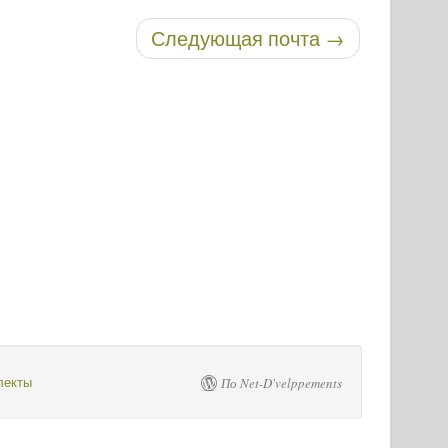
Следующая почта
→
лекты
По Net-D'velppements