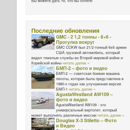
Вы можете дать то, что вы хотите!
Последние обновления
GMC - 2 1,2 тонны - 6×6 -
Прогулка вокруг
GMC CCKW был 21/2-тонный 6x6 армии
США грузовой автомобиль, который
видел тяжелые службы во Второй мировой войне и
Корейской войны
читать далее »
БМП-2 – фото и видео
БМП-2 — советская боевая машина
пехоты, которая была представлена в
1980-х годах как улучшенная версия
БМП-1
читать далее »
AgustaWestland AW109 –
фото и видео
AgustaWestland AW109 - это
универсальный вертолет, который
может выполнять различные миссии
читать далее »
Douglas X-3 Stiletto – Фото
и Видео