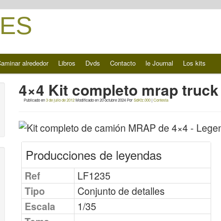
ES
aminar alrededor
Libros
Dvds
Contacto
le Journal
Los kits
4×4 Kit completo mrap truc
Publicado en
3 de julio de 2012
Modificado en
20 octubre 2024
Por
SdKfz.000
|
Contesta
Producciones de leyendas
Ref
LF1235
Tipo
Conjunto de detalles
Escala
1/35