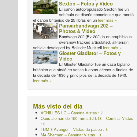
Sexton – Fotos y Video
El cañón autopropulsado Sexton fue un
vehículo de diseño canadiense que montó
el cañón británico de 25 libras en un
leer más »
Pansarbandvagn 202 –
Photos & Video
Bandvagn 202 (Bv 202) is an amphibious
oversnow tracked articulated, all-terrain
vehicle developed by Bolinder-Munktell
leer más »
Gloster Gladiator – Fotos y
Video
El Gloster Gladiator fue un caza biplano
británico que sirvió en varias fuerzas aéreas a finales de
la década de 1930 y principios de la década de 1940.
leer más »
Más visto del día
ACHILLES IIC – Camina
Vistas : 7
Obús alemán de 150 mm s.F.H.18 – Caminar
Vistas
: 3
TBM-3 Avenger – Vistas de paseo : 3
M4 Sherman – Caminar
Vistas : 3