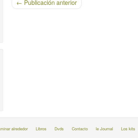
Post-navegación
←
Publicación anterior
minar alrededor
Libros
Dvds
Contacto
le Journal
Los kits