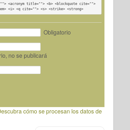
""> <acronym title=""> <b> <blockquote cite=""> 
<em> <i> <q cite=""> <s> <strike> <strong>
Obligatorio
rio
, no se publicará
escubra cómo se procesan los datos de