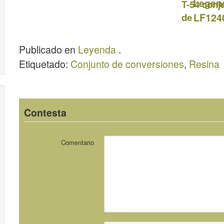
T-54 conj
k
de
conversi
de 1949 –
Publicado en
Leyenda
.
Legend
Etiquetado:
Conjunto de conversiones
,
Resina
LF1240
Contesta
Comentario