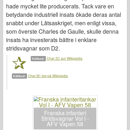
Italeri
hade mycket lite producerats. Tack vare en
Legend
betydande industriell insats ökade deras antal
Meng Modell
snabbt under Låtsaskriget, men enligt vissa,
som överste Charles de Gaulle, skulle denna
Tamiya
insats ha investerats bättre i enklare
Tristar
stridsvagnar som D2.
Trumpetare
Zvezda
Char 2C sur Wikipedia
Källkod:
Album-Foton
Char B1 bis på Wikipedia
Källkod:
Gå runt
Böcker
Dvd
Kontakta
Franska infanteri
le Föra journal över
Stridsvagnar Vol I -
AFV Vapen 58
Satserna