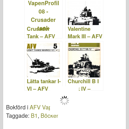
Crusader
Valentine
Tank – AFV
Mark III – AFV
Vapen 08
Vapen 06
Lätta tankar I-
Churchill B I
VI – AFV
T Mk IV –
Vapen 05
AFV Vapen 01
Bokförd i
AFV Vapen
.
Taggade:
B1
,
Böcker