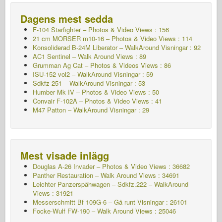
Dagens mest sedda
F-104 Starfighter – Photos & Video Views : 156
21 cm MORSER m10-16 – Photos & Video Views : 114
Konsoliderad B-24M Liberator – WalkAround
Visningar : 92
AC1 Sentinel – Walk Around Views : 89
Grumman Ag Cat – Photos & Videos Views : 86
ISU-152 vol2 – WalkAround
Visningar : 59
Sdkfz 251 – WalkAround
Visningar : 53
Humber Mk IV – Photos & Video Views : 50
Convair F-102A – Photos & Video Views : 41
M47 Patton – WalkAround
Visningar : 29
Mest visade inlägg
Douglas A-26 Invader – Photos & Video Views : 36682
Panther Restauration – Walk Around Views : 34691
Leichter Panzerspähwagen – Sdkfz.222 – WalkAround
Views : 31921
Messerschmitt Bf 109G-6 – Gå runt
Visningar : 26101
Focke-Wulf FW-190 – Walk Around Views : 25046