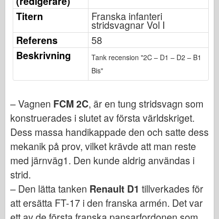
(redigerare)
Osprey Förlag
Titern
Franska infanteri
Skvadronsignal
stridsvagnar Vol I
Tankpower
Referens
58
Lastbilar & Tankar
Beskrivning
Tank recension "2C – D1 – D2 – B1
Waffen-Arsenal
Bis"
Wydawnictwo Militaria
Maquettes (maquettes)
– Vagnen
FCM 2C
, är en tung stridsvagn som
Academy
konstruerades i slutet av första världskriget.
Dess massa handikappade den och satte dess
Ace Modeller
mekanik på prov, vilket krävde att man reste
AFV-klubb
med järnväg1. Den kunde aldrig användas i
Airfix
strid.
Flygvapnet
– Den lätta tanken
Renault D1
tillverkades för
AZ-modell
att ersätta FT-17 i den franska armén. Det var
Svart hund
ett av de första franska pansarfordonen som