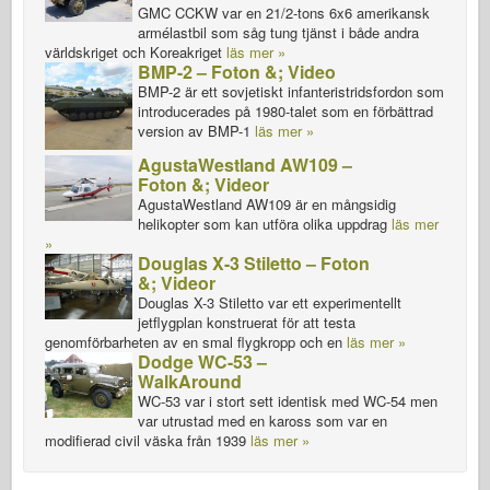
GMC CCKW var en 21/2-tons 6x6 amerikansk
armélastbil som såg tung tjänst i både andra
världskriget och Koreakriget
läs mer »
BMP-2 – Foton &; Video
BMP-2 är ett sovjetiskt infanteristridsfordon som
introducerades på 1980-talet som en förbättrad
version av BMP-1
läs mer »
AgustaWestland AW109 –
Foton &; Videor
AgustaWestland AW109 är en mångsidig
helikopter som kan utföra olika uppdrag
läs mer
»
Douglas X-3 Stiletto – Foton
&; Videor
Douglas X-3 Stiletto var ett experimentellt
jetflygplan konstruerat för att testa
genomförbarheten av en smal flygkropp och en
läs mer »
Dodge WC-53 –
WalkAround
WC-53 var i stort sett identisk med WC-54 men
var utrustad med en kaross som var en
modifierad civil väska från 1939
läs mer »