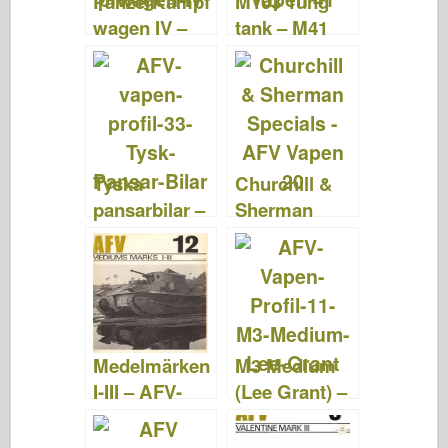
PanzerKampf
M103 Tung
k
wagen IV –
tank – M41
AFV Vapen 43
Light Tank –
AFV Vapen 41
Tyska
Churchill &
pansarbilar –
Sherman
AFV-vapen 33
Specials –
AFV Vapen 20
Medelmärken
M3 Medium
I-III – AFV-
(Lee Grant) –
vapen 12
AFV Vapen 11