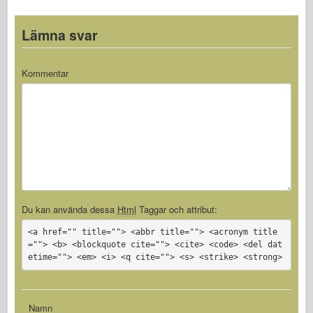
Lämna svar
Kommentar
Du kan använda dessa
Html
Taggar och attribut:
<a href="" title=""> <abbr title=""> <acronym title
=""> <b> <blockquote cite=""> <cite> <code> <del dat
etime=""> <em> <i> <q cite=""> <s> <strike> <strong>
Namn