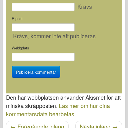
Krävs
E-post
Krävs
, kommer inte att publiceras
Webbplats
Den här webbplatsen använder Akismet för att
minska skräpposten.
Läs mer om hur dina
kommentarsdata bearbetas
.
Posta navigering
←
Föregående inlägg
Nästa inlägg
→