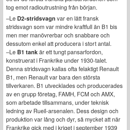
Bronco
tog emot radioutrustning från början.
Cyber-Hobby
–Le
D2-stridsvagn
var en lätt fransk
Dnepromodel (dnepromodel)
stridsvagn som var mindre kraftfull än B1 bis
Dragon
men mer manövrerbar och snabbare och
Eduard
dessutom enkel att producera i stort antal.
E.T. Modell
–Le
B1 tank
är ett tungt pansarfordon,
Fina mögel
konstruerat i Frankrike under 1930-talet.
Denna stridsvagn kallas ofta felaktigt Renault
Tapperhetskrafter
B1, men Renault var bara den största
Friulmodel
tillverkaren. B1 utvecklades och producerades
Hasegawa
av en grupp företag, FAMH, FCM och AMX,
Heller (också)
som arbetade tillsammans, under teknisk
HobbyBoss (hobbyboss)
ledning av Rueil-arsenalen. Dess design och
IBG-modeller
produktion var lång och dyr, så mycket att när
Icm
Frankrike gick med i kriget i september 1939