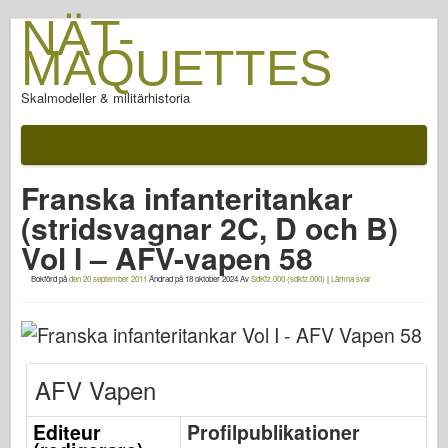
NÄT-
MAQUETTES
Skalmodeller & militärhistoria
Dokumentation
Efter slaget
Franska infanteritankar
AFV Vapen
(stridsvagnar 2C, D och B)
Allierad axel
Vol I – AFV-vapen 58
Rustning PhotoGallery
Bokförd på
den 20 september 2011
Ändrad på
18 oktober 2024
Av
SdKfz.000 (sdkfz.000)
|
Lämna svar
Rustning i profil
Concord
Muttrar & bultar
AFV Vapen
Ny förtrupp
Fiskgjuse modellering
Editeur
Profilpublikationer